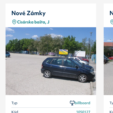
Nové Zámky
N
Cisárska bašta, J
Typ
billboard
T
Kód
1050127
K