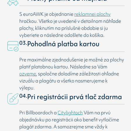
S euroAWK je objednanie
reklamnej plochy
hračkou. Všetko je uvedené v detailnom náhľade
plochy, kliknutím na príslušné obdobie si ju
vyberiete a následne odošlete do košíka.
03.
Pohodlná platba kartou
Pre maximálne zjednodušenie je možné za plochy
platiť platobnou kartou. Následne sa Vám
ozveme
, spoločne doladíme záležitosti ohľadne
vizuálu a plagátu a všetko nasmerujeme k
výlepu.
04.
Pri registrácii prvá tlač zdarma
Pri Billboardoch a
Citylightoch
Vám na prvú
objednávku po registrácii ako benefit vytlačíme
plagát zdarma. A samozrejme sme vždy k