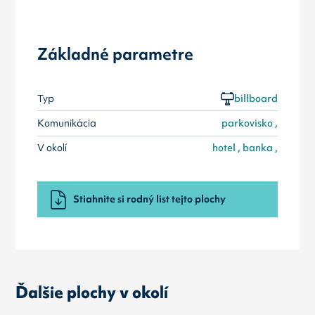
Základné parametre
Typ
billboard
Komunikácia
parkovisko ,
V okolí
hotel , banka ,
Stiahnite si rodný list tejto plochy
Ďalšie plochy v okolí