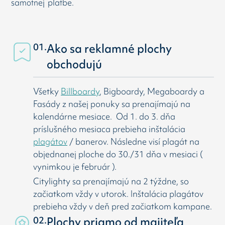
samotnej platbe.
01.
Ako sa reklamné plochy
obchodujú
Všetky
Billboardy
, Bigboardy, Megaboardy a
Fasády z našej ponuky sa prenajímajú na
kalendárne mesiace. Od 1. do 3. dňa
príslušného mesiaca prebieha inštalácia
plagátov
/ banerov. Následne visí
plagát na
objednanej ploche do 30./31 dňa v mesiaci (
vynimkou je február ).
Citylighty sa prenajímajú na 2 týždne, so
začiatkom vždy v utorok. Inštalácia plagátov
prebieha vždy v deň pred začiatkom kampane.
02.
Plochy priamo od majiteľa