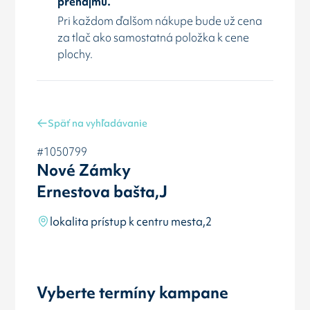
prenájmu.
Pri každom ďalšom nákupe bude už cena
za tlač ako samostatná položka k cene
plochy.
Späť na vyhľadávanie
#1050799
Nové Zámky
Ernestova bašta,J
lokalita prístup k centru mesta,2
Vyberte termíny kampane