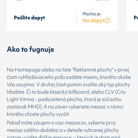
Plocha je:
Pošlite dopyt
P
Na dopyt
Ako to fugnuje
Na Homepage alebo na liste "Reklamné plochy" v prvej
časti vyhľadávacieho poľa zadáte miesto, ktorého okolie
Vás zaujíma. V druhej časti potom zvolíte aký typ plochy
hľadáte. Či to bude klasický billboard, alebo CLV (City
Light Vitrina - podsvietená plocha, ktorá je súčasťou
zastávok MHD). A na záver vyberiete mesiac v rámci
ktorého chcete plochy využit.
Pokiaľ máte záujem o viac mesiacov, vyberte prvý
mesiac celého obdobia a v detaile vybranej plochy
potom uvidíte ďalšie mesiace, v kterých je dostupná.