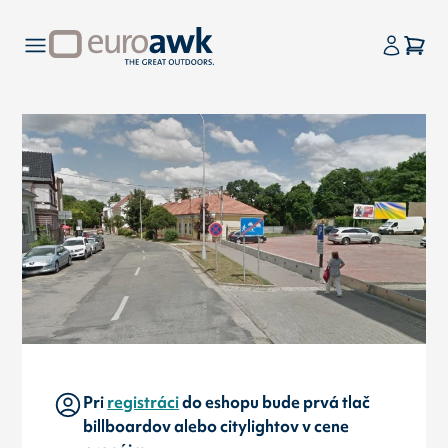
Pri
registráci
do eshopu bude prvá tlač
billboardov alebo citylightov v cene