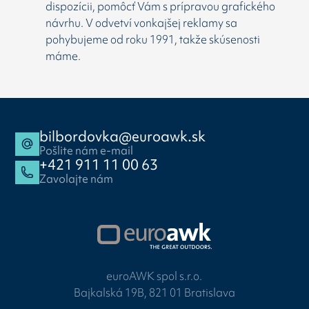
dispozícii, pomôcť Vám s prípravou grafického
návrhu. V odvetví vonkajšej reklamy sa
pohybujeme od roku 1991, takže skúsenosti
máme.
bilbordovka@euroawk.sk
Pošlite nám e-mail
+421 911 11 00 63
Zavolajte nám
euroAWK spol s.r.o.
Bajkalská 19B, 821 01 Bratislava