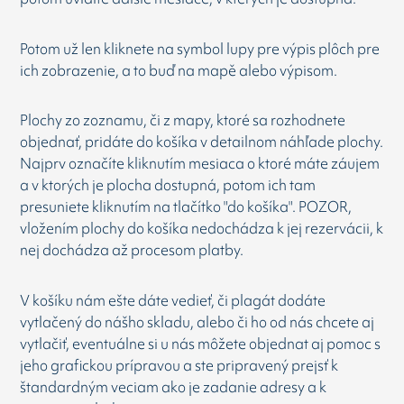
Potom už len kliknete na symbol lupy pre výpis plôch pre
ich zobrazenie, a to buď na mapě alebo výpisom.
Plochy zo zoznamu, či z mapy, ktoré sa rozhodnete
objednať, pridáte do košíka v detailnom náhľade plochy.
Najprv označíte kliknutím mesiaca o ktoré máte záujem
a v ktorých je plocha dostupná, potom ich tam
presuniete kliknutím na tlačítko "do košíka". POZOR,
vložením plochy do košíka nedochádza k jej rezervácii, k
nej dochádza až procesom platby.
V košíku nám ešte dáte vedieť, či plagát dodáte
vytlačený do nášho skladu, alebo či ho od nás chcete aj
vytlačiť, eventuálne si u nás môžete objednat aj pomoc s
jeho grafickou prípravou a ste pripravený prejsť k
štandardným veciam ako je zadanie adresy a k