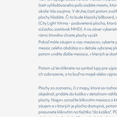
časti vyhľadávacieho poľa zadáte miesto, kto
okolie Vás zaujíma. V druhej časti potom zvolí
plochy hľadáte. Či to bude klasický billboard,
(City Light Vitrina - podsvietená plocha, ktorá 
súčasťou zastávok MHD). A na záver vyberiet
rámci ktorého chcete plochy využit.
Pokiaľ máte záujem o viac mesiacov, vyberte 
mesiac celého obdobia a v detaile vybranej p
potom uvidíte ďalšie mesiace, v kterých je dos
Potom už len kliknete na symbol lupy pre výpis
ich zobrazenie, a to buď na mapě alebo výpis
Plochy zo zoznamu, či z mapy, ktoré sa rozho
objednať, pridáte do košíka v detailnom náhľ
plochy. Najprv označíte kliknutím mesiaca o 
záujem a v ktorých je plocha dostupná, potom
presuniete kliknutím na tlačítko "do košíka".