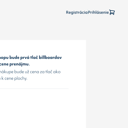
Registrácia
Prihlásenie
opu bude prvá tlač billboardov
 cene prenájmu.
nákupe bude už cena za tlač ako
 k cene plochy.