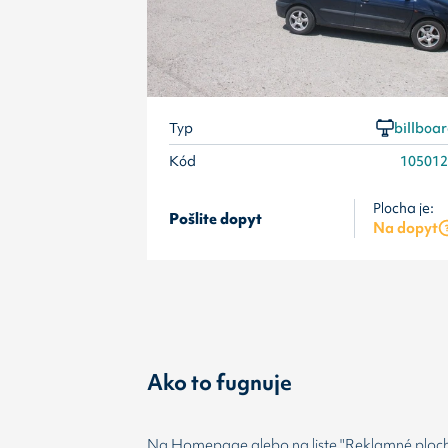
Typ
billboa
Kód
10501
Plocha je:
Pošlite dopyt
Na dopyt
Ako to fugnuje
Na Homepage alebo na liste "Reklamné plochy