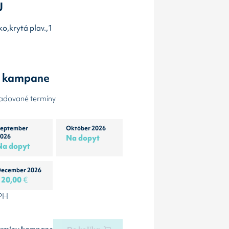
J
ko,krytá plav.,1
y kampane
žadované termíny
eptember
Október 2026
026
Na dopyt
Na dopyt
ecember 2026
120,00
€
DPH