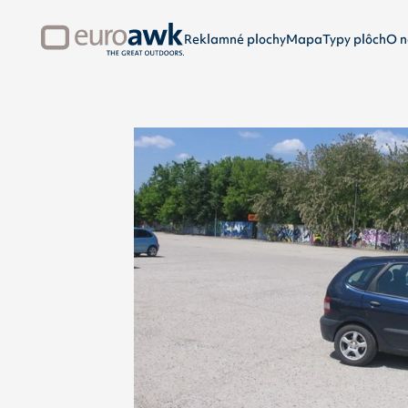
Reklamné plochy
Mapa
Typy plôch
O n