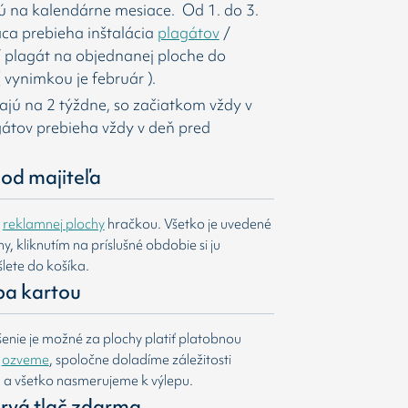
ú na kalendárne mesiace. Od 1. do 3.
ca prebieha inštalácia
plagátov
/
í
plagát na objednanej ploche do
 vynimkou je február ).
majú na 2 týždne, so začiatkom vždy v
agátov prebieha vždy v deň pred
od majiteľa
e
reklamnej plochy
hračkou. Všetko je uvedené
, kliknutím na príslušné obdobie si ju
lete do košíka.
ba kartou
nie je možné za plochy platiť platobnou
m
ozveme
, spoločne doladíme záležitosti
u a všetko nasmerujeme k výlepu.
 prvá tlač zdarma