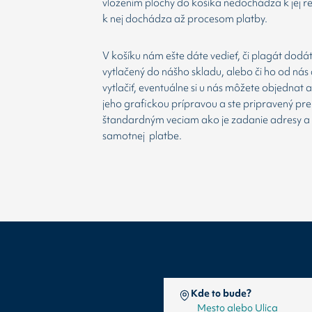
vložením plochy do košíka nedochádza k jej re
k nej dochádza až procesom platby.
V košíku nám ešte dáte vedieť, či plagát dodá
vytlačený do nášho skladu, alebo či ho od nás 
vytlačiť, eventuálne si u nás môžete objednat 
jeho grafickou prípravou a ste pripravený prej
štandardným veciam ako je zadanie adresy a
samotnej platbe.
Kde to bude?