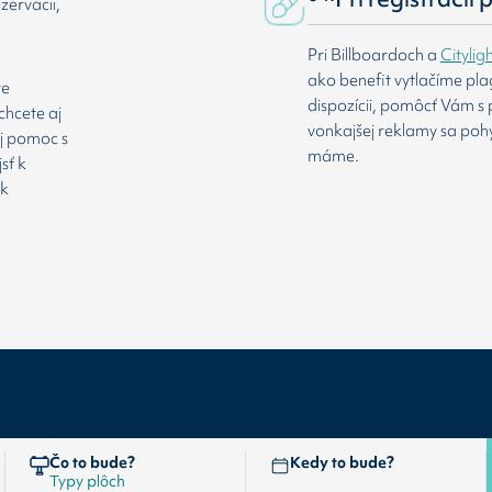
zervácii,
Pri Billboardoch a
Citylig
ako benefit vytlačíme pl
te
dispozícii, pomôcť Vám s 
chcete aj
vonkajšej reklamy sa poh
aj pomoc s
máme.
sť k
 k
Čo to bude?
Kedy to bude?