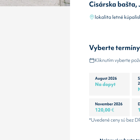
Cisárska bašta, 
lokalita letné kúpalis
Vyberte termín
Kliknutím vyberte po
August 2026
S
Na dopyt
2
November 2026
D
120,00
€
*Uvedené ceny sú bez 