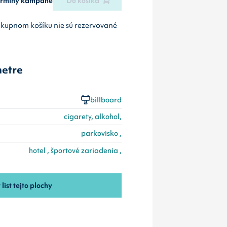
termíny kampane
Do košíka
ákupnom košíku nie sú rezervované
etre
billboard
cigarety, alkohol,
parkovisko ,
hotel , športové zariadenia ,
 list tejto plochy