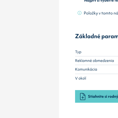
Najprv si vyberte 
Položky v tomto n
Základné param
Typ
Reklamné obmedzenia
Komunikácia
V okolí
Stiahnite si rodný