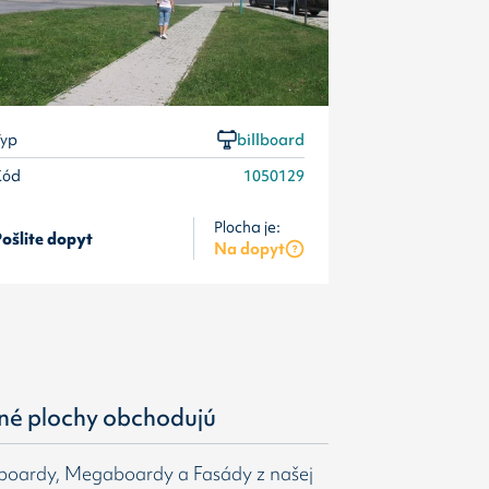
yp
billboard
Kód
1050129
Plocha je:
ošlite dopyt
Pošlite dopyt
Na dopyt
né plochy obchodujú
gboardy, Megaboardy a Fasády z našej