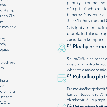
ponuky sa prenajímaj
rého
dňa príslušného mesia
te aký typ
banerov. Následne vis
 alebo CLV
30./31 dňa v mesiaci (
je
e mesiac v
Citylighty sa prenají
utorok. Inštalácia pl
prvý
začiatkom kampane.
lochy
02.
Plochy priamo 
tupná.
S euroAWK je objednani
 plôch pre
v detailnom náhľade plochy
om.
vyberiete a následne odoš
03.
Pohodlná plat
dnete
ade
Pre maximálne zjednoduše
ktoré máte
kartou. Následne sa Vá
 ich tam
ohľadne vizuálu a plagát
 POZOR,
04.
Pri registrácii