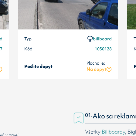
rd
Typ
billboard
T
27
Kód
1050128
Plocha je:
Pošlite dopyt
P
Na dopyt
01.
Ako sa reklam
Všetky
Billboardy
, Bi
" v prvej