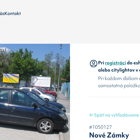
ás
Kontakt
Pri
registráci
do esh
alebo citylightov v
Pri každom ďalšom 
samostatná položka
Späť na vyhľadávanie
#1050127
Nové Zámky