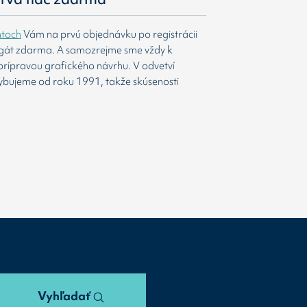
htoch
Vám na prvú objednávku po registrácii
agát zdarma. A samozrejme sme vždy k
prípravou grafického návrhu. V odvetví
ybujeme od roku 1991, takže skúsenosti
Vyhľadať