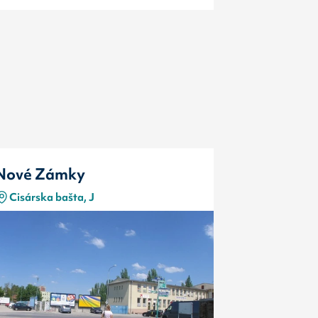
Nové Zámky
Nové Zá
Cisárska bašta, J
Nám.repub
Typ
Kód