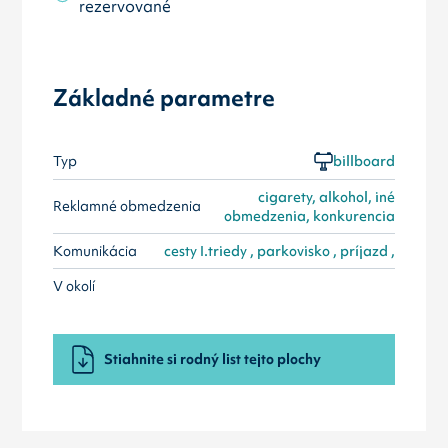
rezervované
Základné parametre
Typ
billboard
cigarety, alkohol, iné
Reklamné obmedzenia
obmedzenia, konkurencia
Komunikácia
cesty I.triedy , parkovisko , príjazd ,
V okolí
Stiahnite si rodný list tejto plochy