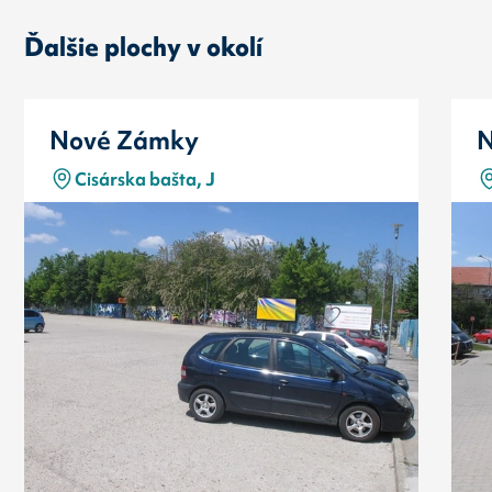
Ďalšie plochy v okolí
Nové Zámky
N
Cisárska bašta, J