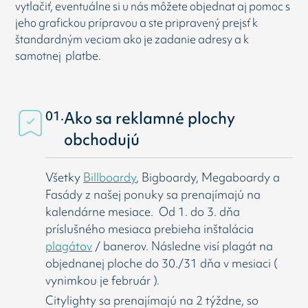
vytlačiť, eventuálne si u nás môžete objednat aj pomoc s
jeho grafickou prípravou a ste pripravený prejsť k
štandardným veciam ako je zadanie adresy a k
samotnej platbe.
01.
Ako sa reklamné plochy
obchodujú
Všetky
Billboardy
, Bigboardy, Megaboardy a
Fasády z našej ponuky sa prenajímajú na
kalendárne mesiace. Od 1. do 3. dňa
príslušného mesiaca prebieha inštalácia
plagátov
/ banerov. Následne visí
plagát na
objednanej ploche do 30./31 dňa v mesiaci (
vynimkou je február ).
Citylighty sa prenajímajú na 2 týždne, so