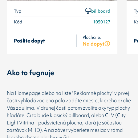
Typ
billboard
T
Kód
1050127
K
Plocha je:
Pošlite dopyt
P
Na dopyt
Ako to fugnuje
Na Homepage alebo na liste "Reklamné plochy" v prvej
časti vyhľadávacieho poľa zadáte miesto, ktorého okolie
Vás zaujíma. V druhej časti potom zvolíte aký typ plochy
hľadáte. Či to bude klasický billboard, alebo CLV (City
Light Vitrina - podsvietená plocha, ktorá je súčasťou
zastávok MHD). A na záver vyberiete mesiac v rámci
ktorého chcete plochy využit.