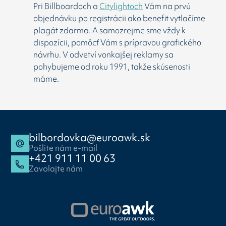
Pri Billboardoch a
Citylightoch
Vám na prvú
objednávku po registrácii ako benefit vytlačíme
plagát zdarma. A samozrejme sme vždy k
dispozícii, pomôcť Vám s prípravou grafického
návrhu. V odvetví vonkajšej reklamy sa
pohybujeme od roku 1991, takže skúsenosti
máme.
bilbordovka@euroawk.sk
Pošlite nám e-mail
+421 911 11 00 63
Zavolajte nám