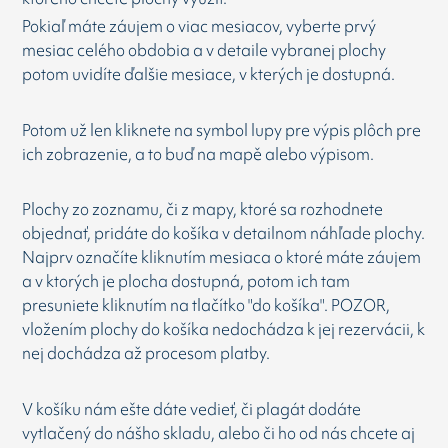
Pokiaľ máte záujem o viac mesiacov, vyberte prvý
mesiac celého obdobia a v detaile vybranej plochy
potom uvidíte ďalšie mesiace, v kterých je dostupná.
Potom už len kliknete na symbol lupy pre výpis plôch pre
ich zobrazenie, a to buď na mapě alebo výpisom.
Plochy zo zoznamu, či z mapy, ktoré sa rozhodnete
objednať, pridáte do košíka v detailnom náhľade plochy.
Najprv označíte kliknutím mesiaca o ktoré máte záujem
a v ktorých je plocha dostupná, potom ich tam
presuniete kliknutím na tlačítko "do košíka". POZOR,
vložením plochy do košíka nedochádza k jej rezervácii, k
nej dochádza až procesom platby.
V košíku nám ešte dáte vedieť, či plagát dodáte
vytlačený do nášho skladu, alebo či ho od nás chcete aj