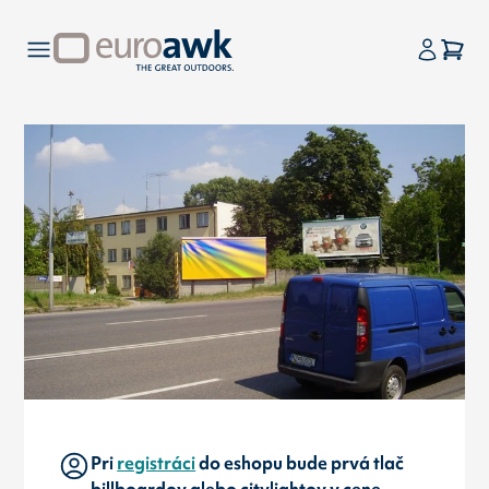
Pri
registráci
do eshopu bude prvá tlač
billboardov alebo citylightov v cene