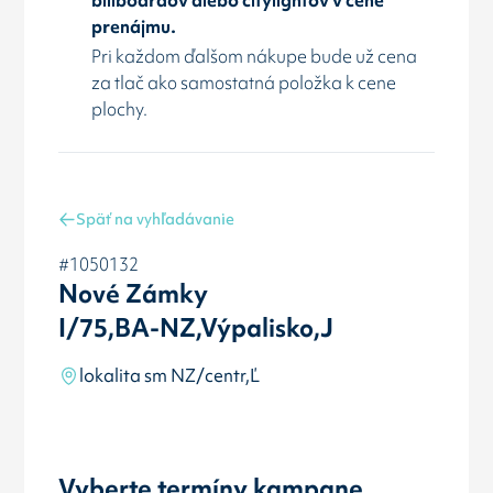
prenájmu.
Pri každom ďalšom nákupe bude už cena
za tlač ako samostatná položka k cene
plochy.
Späť na vyhľadávanie
#1050132
Nové Zámky
I/75,BA-NZ,Výpalisko,J
lokalita sm NZ/centr,Ľ
Vyberte termíny kampane