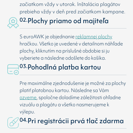
začiatkom vždy v utorok. Inštalácia plagátov
prebieha vždy v deň pred začiatkom kampane.
02.
Plochy priamo od majiteľa
S euroAWK je objednanie
reklamnej plochy
hračkou. Všetko je uvedené v detailnom náhľade
plochy, kliknutím na príslušné obdobie si ju
vyberiete a následne odošlete do košíka.
03.
Pohodlná platba kartou
Pre maximálne zjednodušenie je možné za plochy
platiť platobnou kartou. Následne sa Vám
ozveme
, spoločne doladíme záležitosti ohľadne
vizuálu a plagátu a všetko nasmerujeme k
výlepu.
04.
Pri registrácii prvá tlač zdarma