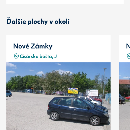
Ďalšie plochy v okolí
Nové Zámky
N
Cisárska bašta, J