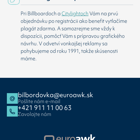
Pri Billboardoch a
Citylightoch
Vám na prvú
objednávku po registrácii ako benefit vytlačíme
plagát zdarma. A samozrejme sme vždy k
dispozícii, pomôcť Vám s prípravou grafického
návrhu. V odvetví vonkajšej reklamy sa
pohybujeme od roku 1991, takže skúsenosti
máme.
bilbordovka@euroawk.sk
Pošlite nám e-mail
+421 911 11 00 63
Zavolajte nám