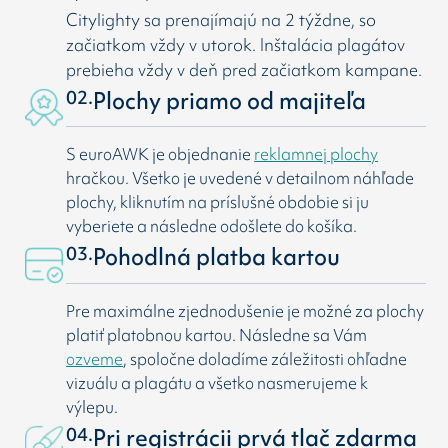
Citylighty sa prenajímajú na 2 týždne, so
začiatkom vždy v utorok. Inštalácia plagátov
prebieha vždy v deň pred začiatkom kampane.
02.
Plochy priamo od majiteľa
S euroAWK je objednanie
reklamnej plochy
hračkou. Všetko je uvedené v detailnom náhľade
plochy, kliknutím na príslušné obdobie si ju
vyberiete a následne odošlete do košíka.
03.
Pohodlná platba kartou
Pre maximálne zjednodušenie je možné za plochy
platiť platobnou kartou. Následne sa Vám
ozveme
, spoločne doladíme záležitosti ohľadne
vizuálu a plagátu a všetko nasmerujeme k
výlepu.
04.
Pri registrácii prvá tlač zdarma