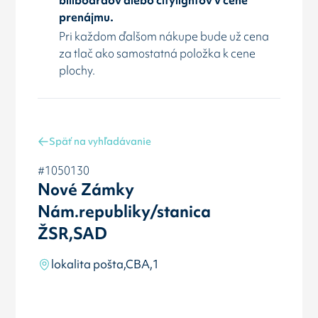
prenájmu.
Pri každom ďalšom nákupe bude už cena
za tlač ako samostatná položka k cene
plochy.
Späť na vyhľadávanie
#1050130
Nové Zámky
Nám.republiky/stanica
ŽSR,SAD
lokalita pošta,CBA,1