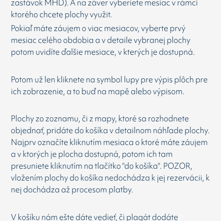
zastávok MHD). A na záver vyberiete mesiac v rámci
ktorého chcete plochy využit.
Pokiaľ máte záujem o viac mesiacov, vyberte prvý
mesiac celého obdobia a v detaile vybranej plochy
potom uvidíte ďalšie mesiace, v kterých je dostupná.
Potom už len kliknete na symbol lupy pre výpis plôch pre
ich zobrazenie, a to buď na mapě alebo výpisom.
Plochy zo zoznamu, či z mapy, ktoré sa rozhodnete
objednať, pridáte do košíka v detailnom náhľade plochy.
Najprv označíte kliknutím mesiaca o ktoré máte záujem
a v ktorých je plocha dostupná, potom ich tam
presuniete kliknutím na tlačítko "do košíka". POZOR,
vložením plochy do košíka nedochádza k jej rezervácii, k
nej dochádza až procesom platby.
V košíku nám ešte dáte vedieť, či plagát dodáte