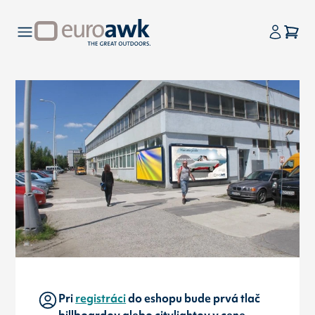
Pri
registráci
do eshopu bude prvá tlač
billboardov alebo citylightov v cene