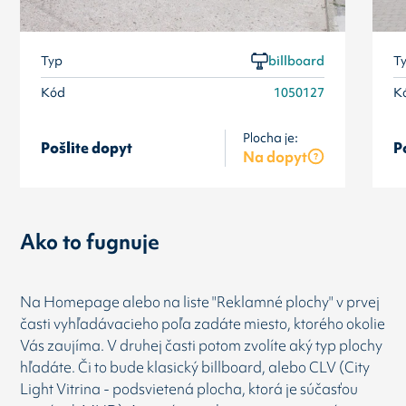
Typ
billboard
T
Kód
1050127
K
Plocha je:
Pošlite dopyt
P
Na dopyt
Ako to fugnuje
Na Homepage alebo na liste "Reklamné plochy" v prvej
časti vyhľadávacieho poľa zadáte miesto, ktorého okolie
Vás zaujíma. V druhej časti potom zvolíte aký typ plochy
hľadáte. Či to bude klasický billboard, alebo CLV (City
Light Vitrina - podsvietená plocha, ktorá je súčasťou