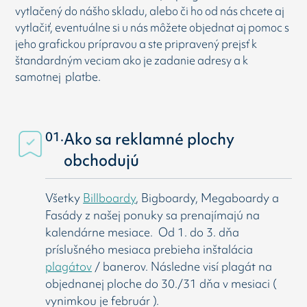
vytlačený do nášho skladu, alebo či ho od nás chcete aj
vytlačiť, eventuálne si u nás môžete objednat aj pomoc s
jeho grafickou prípravou a ste pripravený prejsť k
štandardným veciam ako je zadanie adresy a k
samotnej platbe.
01.
Ako sa reklamné plochy
obchodujú
Všetky
Billboardy
, Bigboardy, Megaboardy a
Fasády z našej ponuky sa prenajímajú na
kalendárne mesiace. Od 1. do 3. dňa
príslušného mesiaca prebieha inštalácia
plagátov
/ banerov. Následne visí
plagát na
objednanej ploche do 30./31 dňa v mesiaci (
vynimkou je február ).