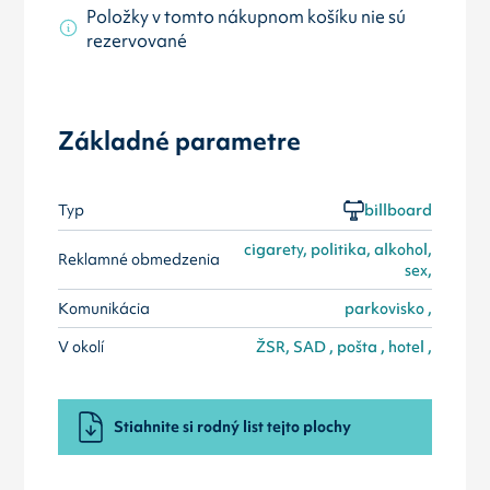
Položky v tomto nákupnom košíku nie sú
rezervované
Základné parametre
Typ
billboard
cigarety, politika, alkohol,
Reklamné obmedzenia
sex,
Komunikácia
parkovisko ,
V okolí
ŽSR, SAD , pošta , hotel ,
Stiahnite si rodný list tejto plochy