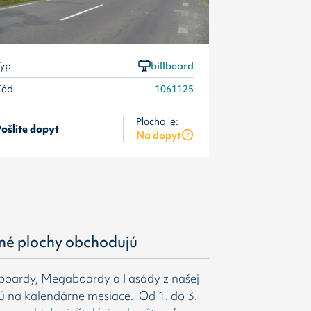
yp
billboard
Kód
1061125
Plocha je:
ošlite dopyt
Pošlite dopyt
Na dopyt
né plochy obchodujú
gboardy, Megaboardy a Fasády z našej
ú na kalendárne mesiace. Od 1. do 3.