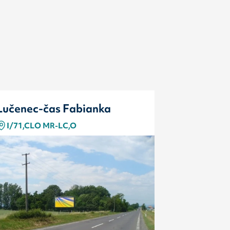
Lučenec-čas Fabianka
Lučenec-
I/71,CLO MR-LC,O
I/71,LC-
Typ
Kód