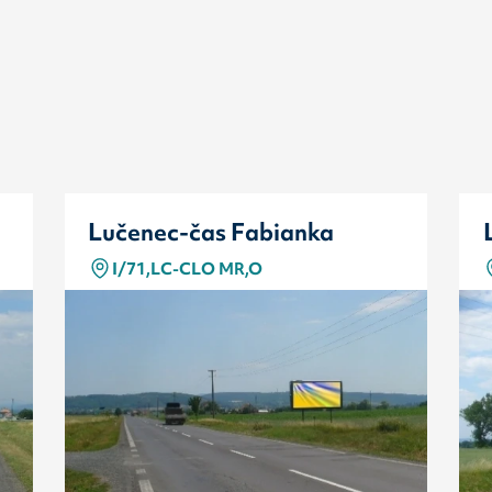
Lučenec-čas Fabianka
I/71,LC-CLO MR,O