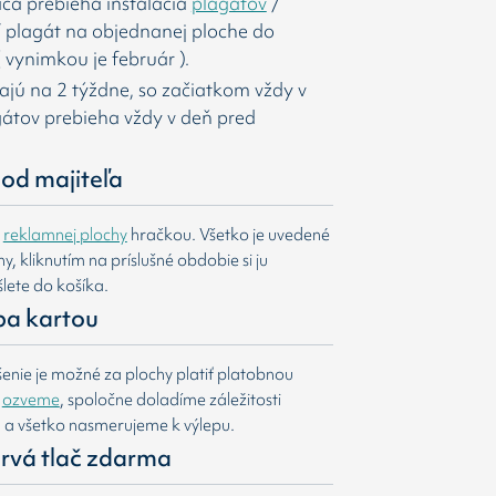
ca prebieha inštalácia
plagátov
/
í
plagát na objednanej ploche do
 vynimkou je február ).
majú na 2 týždne, so začiatkom vždy v
agátov prebieha vždy v deň pred
od majiteľa
e
reklamnej plochy
hračkou. Všetko je uvedené
, kliknutím na príslušné obdobie si ju
lete do košíka.
ba kartou
nie je možné za plochy platiť platobnou
m
ozveme
, spoločne doladíme záležitosti
u a všetko nasmerujeme k výlepu.
 prvá tlač zdarma