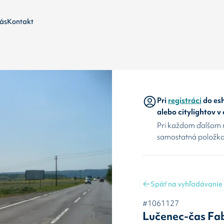
ás
Kontakt
Pri
registráci
do esh
alebo citylightov v
Pri každom ďalšom 
samostatná položka
Späť na vyhľadávanie
#1061127
Lučenec-čas Fa