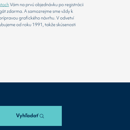
htoch
Vám na prvú objednávku po registrácii
agát zdarma. A samozrejme sme vždy k
prípravou grafického návrhu. V odvetví
ybujeme od roku 1991, takže skúsenosti
Vyhľadať