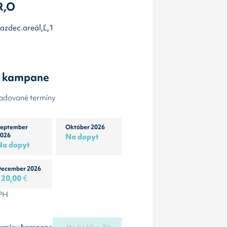
R,O
jazdec.areál,Ľ,1
y kampane
žadované termíny
eptember
Október 2026
026
Na dopyt
Na dopyt
ecember 2026
120,00
€
DPH