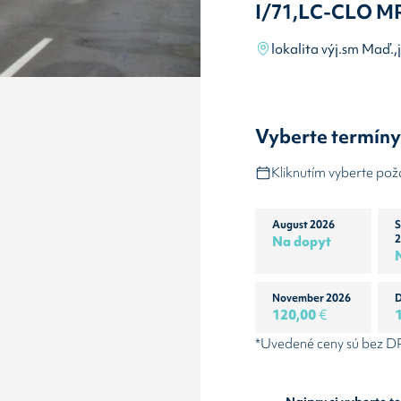
I/71,LC-CLO M
lokalita výj.sm Maď.,
Vyberte termín
Kliknutím vyberte po
August 2026
S
Na dopyt
2
November 2026
D
120,00
€
*Uvedené ceny sú bez 