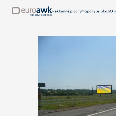
Reklamné plochy
Mapa
Typy plôch
O n