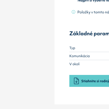
Najprv si vyberte 
Položky v tomto n
Základné param
Typ
Komunikácia
V okolí
Stiahnite si rodný