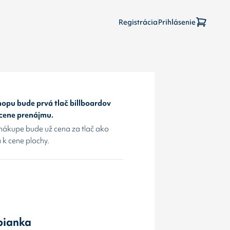
Registrácia
Prihlásenie
opu bude prvá tlač billboardov
 cene prenájmu.
nákupe bude už cena za tlač ako
 k cene plochy.
bianka