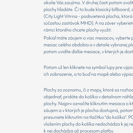
okolie Vás zaujíma. V druhej časti potom zvolí
plochy hľadáte. Či to bude klasický billboard,
(City Light Vitrina - podsvietená plocha, ktorá 
súčasťou zastávok MHD). A na záver vyberiet
rámci ktorého chcete plochy využit.
Pokiaľ máte záujem o viac mesiacov, vyberte 
mesiac celého obdobia a v detaile vybranej p
potom uvidíte ďalšie mesiace, v kterých je dos
Potom už len kliknete na symbol lupy pre výpis
ich zobrazenie, a to buď na mapě alebo výpis
Plochy zo zoznamu, či z mapy, ktoré sa rozho
objednať, pridáte do košíka v detailnom náhľ
plochy. Najprv označíte kliknutím mesiaca o 
záujem a v ktorých je plocha dostupná, potom
presuniete kliknutím na tlačítko "do košíka".
vložením plochy do košíka nedochádza k jej re
k nej dochádza až procesom platby.