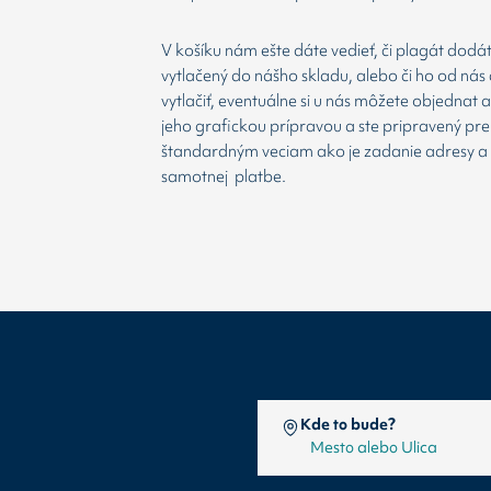
V košíku nám ešte dáte vedieť, či plagát dodá
vytlačený do nášho skladu, alebo či ho od nás 
vytlačiť, eventuálne si u nás môžete objednat 
jeho grafickou prípravou a ste pripravený prej
štandardným veciam ako je zadanie adresy a
samotnej platbe.
Kde to bude?