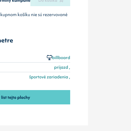
termíny kampane
Do košíka
ákupnom košíku nie sú rezervované
etre
billboard
príjazd ,
športové zariadenia ,
 list tejto plochy