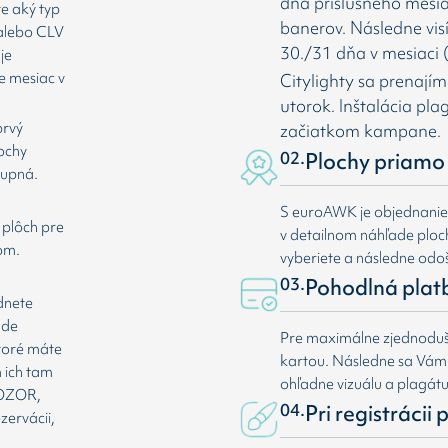
dňa príslušného mesia
te aký typ
banerov. Následne vis
 alebo CLV
30./31 dňa v mesiaci (
je
e mesiac v
Citylighty sa prenají
utorok. Inštalácia pl
prvý
začiatkom kampane.
lochy
02.
Plochy priamo 
tupná.
S euroAWK je objednani
 plôch pre
v detailnom náhľade plochy
om.
vyberiete a následne odoš
03.
Pohodlná plat
dnete
ade
Pre maximálne zjednoduše
ktoré máte
kartou. Následne sa Vá
 ich tam
ohľadne vizuálu a plagát
 POZOR,
04.
Pri registrácii
zervácii,