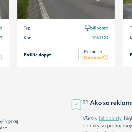
rd
Typ
billboard
T
23
Kód
1061124
Plocha je:
Pošlite dopyt
P
Na dopyt
01.
Ako sa reklam
Všetky
Billboardy
, Bi
" v prvej
ponuky sa prenajímaj
rého