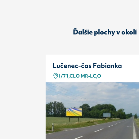
Ďalšie plochy v okolí
Lučenec-čas Fabianka
I/71,CLO MR-LC,O