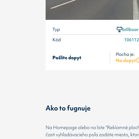
Typ
billboa
Kód
10611
Plocha je:
Pošlite dopyt
Na dopyt
Ako to fugnuje
Na Homepage alebo na liste "Reklamné plochy
časti vyhľadávacieho poľa zadáte miesto, kto