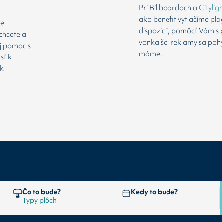
Pri Billboardoch a
Citylig
ako benefit vytlačíme pl
te
dispozícii, pomôcť Vám s 
chcete aj
vonkajšej reklamy sa poh
aj pomoc s
máme.
sť k
 k
Čo to bude?
Kedy to bude?