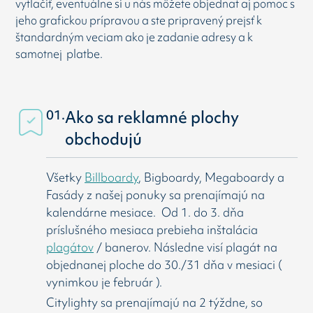
vytlačiť, eventuálne si u nás môžete objednat aj pomoc s
jeho grafickou prípravou a ste pripravený prejsť k
štandardným veciam ako je zadanie adresy a k
samotnej platbe.
01.
Ako sa reklamné plochy
obchodujú
Všetky
Billboardy
, Bigboardy, Megaboardy a
Fasády z našej ponuky sa prenajímajú na
kalendárne mesiace. Od 1. do 3. dňa
príslušného mesiaca prebieha inštalácia
plagátov
/ banerov. Následne visí
plagát na
objednanej ploche do 30./31 dňa v mesiaci (
vynimkou je február ).
Citylighty sa prenajímajú na 2 týždne, so