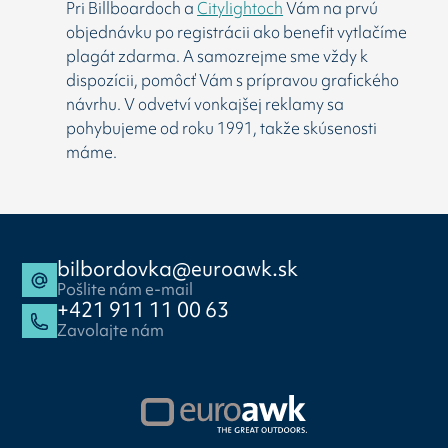
Pri Billboardoch a
Citylightoch
Vám na prvú
objednávku po registrácii ako benefit vytlačíme
plagát zdarma. A samozrejme sme vždy k
dispozícii, pomôcť Vám s prípravou grafického
návrhu. V odvetví vonkajšej reklamy sa
pohybujeme od roku 1991, takže skúsenosti
máme.
bilbordovka@euroawk.sk
Pošlite nám e-mail
+421 911 11 00 63
Zavolajte nám