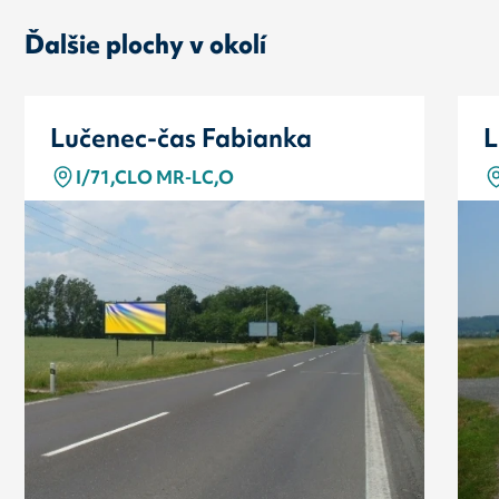
Ďalšie plochy v okolí
Lučenec-čas Fabianka
L
I/71,CLO MR-LC,O