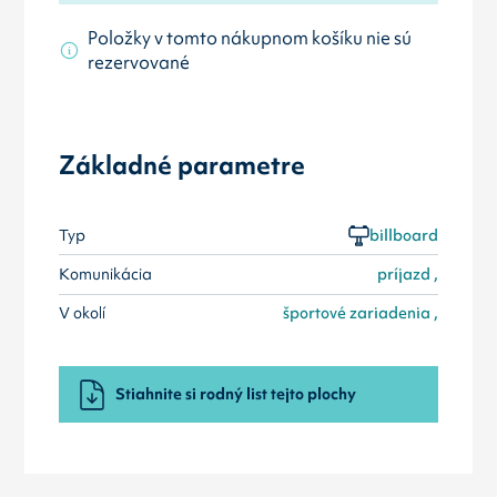
Položky v tomto nákupnom košíku nie sú
rezervované
Základné parametre
Typ
billboard
Komunikácia
príjazd ,
V okolí
športové zariadenia ,
Stiahnite si rodný list tejto plochy