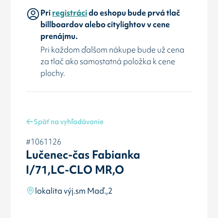
Pri
registráci
do eshopu bude prvá tlač
billboardov alebo citylightov v cene
prenájmu.
Pri každom ďalšom nákupe bude už cena
za tlač ako samostatná položka k cene
plochy.
Späť na vyhľadávanie
#1061126
Lučenec-čas Fabianka
I/71,LC-CLO MR,O
lokalita výj.sm Maď.,2