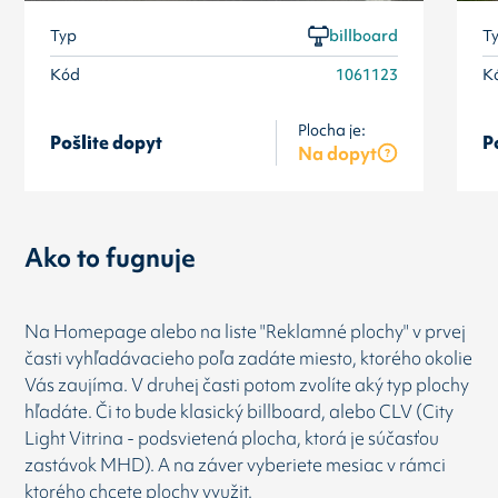
Typ
billboard
T
Kód
1061123
K
Plocha je:
Pošlite dopyt
P
Na dopyt
Ako to fugnuje
Na Homepage alebo na liste "Reklamné plochy" v prvej
časti vyhľadávacieho poľa zadáte miesto, ktorého okolie
Vás zaujíma. V druhej časti potom zvolíte aký typ plochy
hľadáte. Či to bude klasický billboard, alebo CLV (City
Light Vitrina - podsvietená plocha, ktorá je súčasťou
zastávok MHD). A na záver vyberiete mesiac v rámci
ktorého chcete plochy využit.