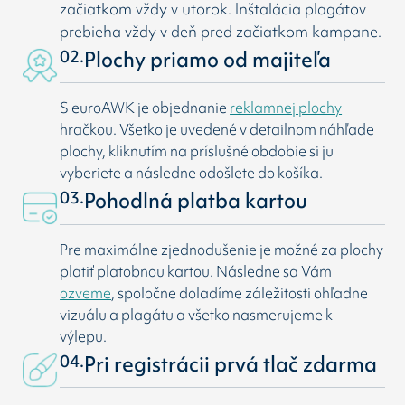
začiatkom vždy v utorok. Inštalácia plagátov
prebieha vždy v deň pred začiatkom kampane.
02.
Plochy priamo od majiteľa
S euroAWK je objednanie
reklamnej plochy
hračkou. Všetko je uvedené v detailnom náhľade
plochy, kliknutím na príslušné obdobie si ju
vyberiete a následne odošlete do košíka.
03.
Pohodlná platba kartou
Pre maximálne zjednodušenie je možné za plochy
platiť platobnou kartou. Následne sa Vám
ozveme
, spoločne doladíme záležitosti ohľadne
vizuálu a plagátu a všetko nasmerujeme k
výlepu.
04.
Pri registrácii prvá tlač zdarma