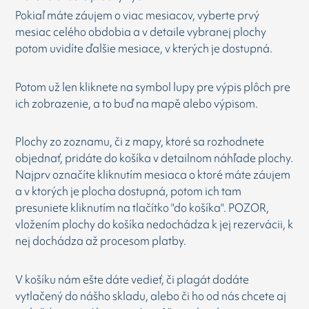
Pokiaľ máte záujem o viac mesiacov, vyberte prvý
mesiac celého obdobia a v detaile vybranej plochy
potom uvidíte ďalšie mesiace, v kterých je dostupná.
Potom už len kliknete na symbol lupy pre výpis plôch pre
ich zobrazenie, a to buď na mapě alebo výpisom.
Plochy zo zoznamu, či z mapy, ktoré sa rozhodnete
objednať, pridáte do košíka v detailnom náhľade plochy.
Najprv označíte kliknutím mesiaca o ktoré máte záujem
a v ktorých je plocha dostupná, potom ich tam
presuniete kliknutím na tlačítko "do košíka". POZOR,
vložením plochy do košíka nedochádza k jej rezervácii, k
nej dochádza až procesom platby.
V košíku nám ešte dáte vedieť, či plagát dodáte
vytlačený do nášho skladu, alebo či ho od nás chcete aj