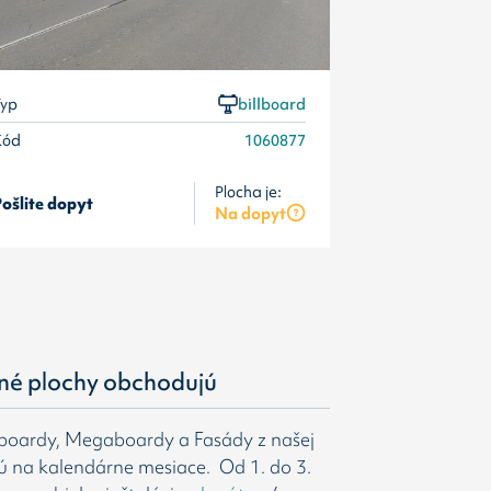
yp
billboard
Kód
1060877
Plocha je:
ošlite dopyt
Pošlite dopyt
Na dopyt
né plochy obchodujú
gboardy, Megaboardy a Fasády z našej
ú na kalendárne mesiace. Od 1. do 3.