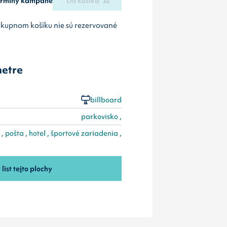
termíny kampane
Do košíka
ákupnom košíku nie sú rezervované
etre
billboard
parkovisko ,
 pošta , hotel , športové zariadenia ,
 list tejto plochy