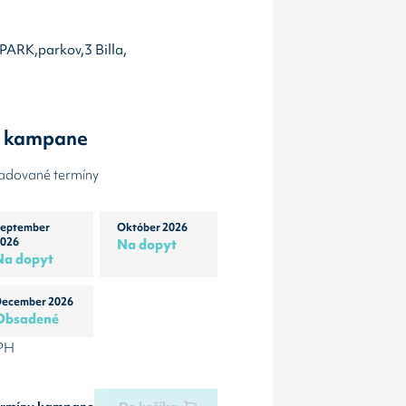
PARK,parkov,3 Billa,
y kampane
žadované termíny
eptember
Október 2026
026
Na dopyt
Na dopyt
ecember 2026
Obsadené
DPH