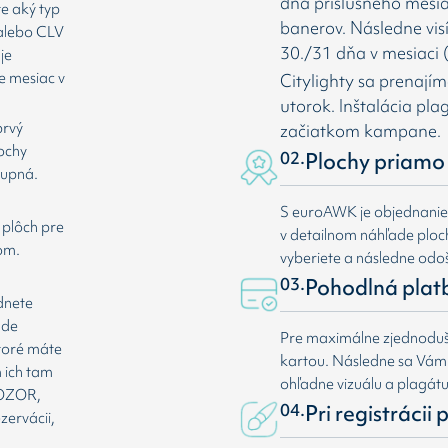
dňa príslušného mesia
te aký typ
banerov. Následne vis
 alebo CLV
30./31 dňa v mesiaci (
je
e mesiac v
Citylighty sa prenají
utorok. Inštalácia pl
prvý
začiatkom kampane.
lochy
02.
Plochy priamo 
tupná.
S euroAWK je objednani
 plôch pre
v detailnom náhľade plochy
om.
vyberiete a následne odoš
03.
Pohodlná plat
dnete
ade
Pre maximálne zjednoduše
ktoré máte
kartou. Následne sa Vá
 ich tam
ohľadne vizuálu a plagát
 POZOR,
04.
Pri registrácii
zervácii,