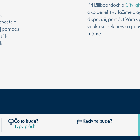
Pri Billboardoch a
Citylig
ako benefit vytlačíme pl
te
dispozícii, pomôcť Vám s 
chcete aj
vonkajšej reklamy sa poh
aj pomoc s
máme.
sť k
 k
Čo to bude?
Kedy to bude?