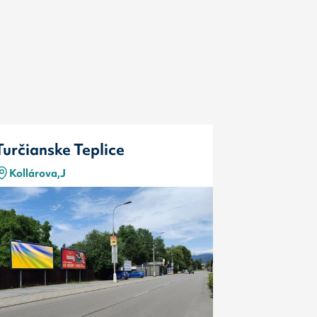
Turčianske Teplice
Turčiansk
Kollárova,J
Kollárova,
Typ
Kód