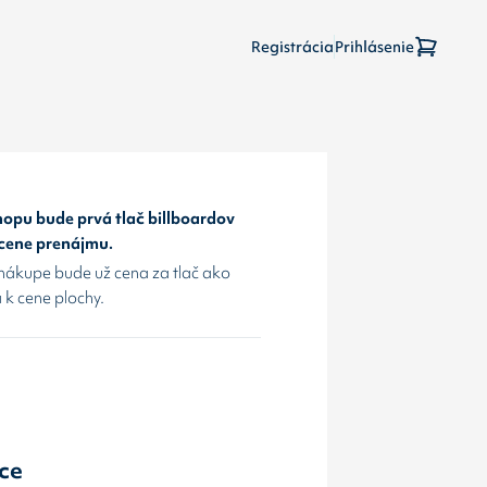
Registrácia
Prihlásenie
opu bude prvá tlač billboardov
 cene prenájmu.
nákupe bude už cena za tlač ako
 k cene plochy.
ice