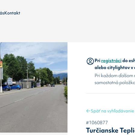
ás
Kontakt
Pri
registráci
do esh
alebo citylightov v
Pri každom ďalšom 
samostatná položka
Späť na vyhľadávanie
#1060877
Turčianske Tepl