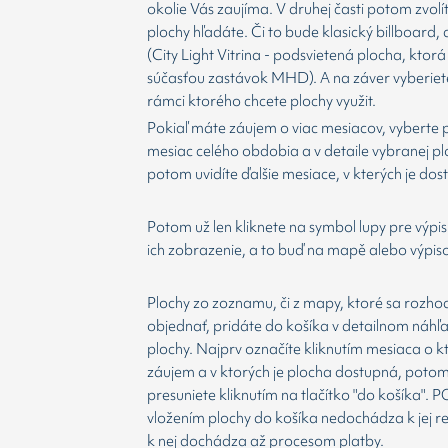
okolie Vás zaujíma. V druhej časti potom zvolí
plochy hľadáte. Či to bude klasický billboard,
(City Light Vitrina - podsvietená plocha, ktorá 
súčasťou zastávok MHD). A na záver vyberiet
rámci ktorého chcete plochy využit.
Pokiaľ máte záujem o viac mesiacov, vyberte 
mesiac celého obdobia a v detaile vybranej p
potom uvidíte ďalšie mesiace, v kterých je dos
Potom už len kliknete na symbol lupy pre výpis
ich zobrazenie, a to buď na mapě alebo výpis
Plochy zo zoznamu, či z mapy, ktoré sa rozho
objednať, pridáte do košíka v detailnom náhľ
plochy. Najprv označíte kliknutím mesiaca o 
záujem a v ktorých je plocha dostupná, potom
presuniete kliknutím na tlačítko "do košíka".
vložením plochy do košíka nedochádza k jej re
k nej dochádza až procesom platby.