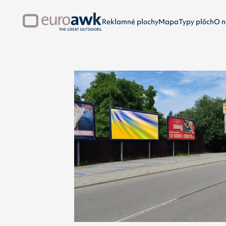
Reklamné plochy
Mapa
Typy plôch
O n