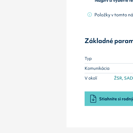
Najprv si vyberte 
Položky v tomto n
Základné param
Typ
Komunikácia
V okolí
ŽSR, SAD ,
Stiahnite si rodný