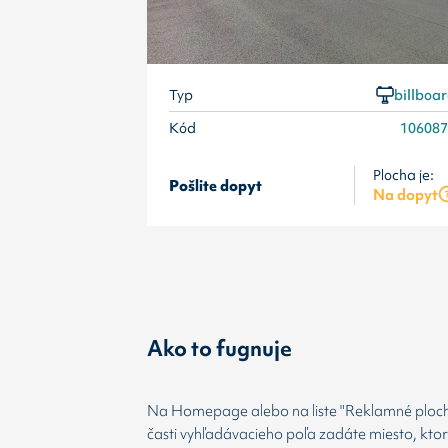
Typ
billboa
Kód
10608
Plocha je:
Pošlite dopyt
Na dopyt
Ako to fugnuje
Na Homepage alebo na liste "Reklamné plochy
časti vyhľadávacieho poľa zadáte miesto, kto