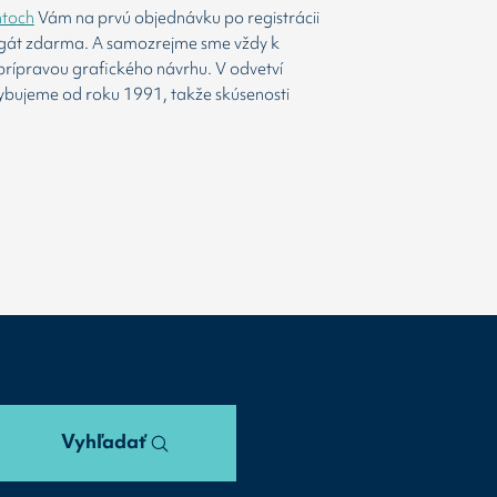
htoch
Vám na prvú objednávku po registrácii
agát zdarma. A samozrejme sme vždy k
prípravou grafického návrhu. V odvetví
ybujeme od roku 1991, takže skúsenosti
Vyhľadať