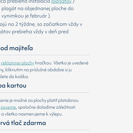
ca prebieha inštalácia
plagátov
/
í
plagát na objednanej ploche do
 vynimkou je február ).
majú na 2 týždne, so začiatkom vždy v
agátov prebieha vždy v deň pred
od majiteľa
e
reklamnej plochy
hračkou. Všetko je uvedené
, kliknutím na príslušné obdobie si ju
lete do košíka.
ba kartou
nie je možné za plochy platiť platobnou
m
ozveme
, spoločne doladíme záležitosti
u a všetko nasmerujeme k výlepu.
 prvá tlač zdarma