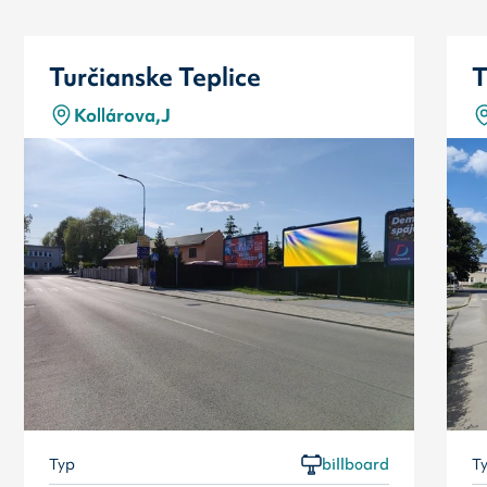
Turčianske Teplice
T
Kollárova,J
Typ
billboard
T