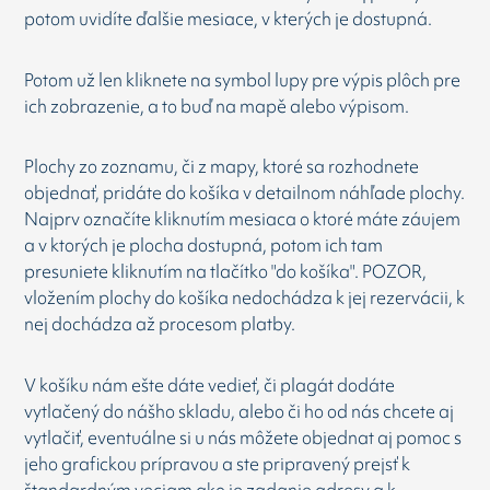
potom uvidíte ďalšie mesiace, v kterých je dostupná.
Potom už len kliknete na symbol lupy pre výpis plôch pre
ich zobrazenie, a to buď na mapě alebo výpisom.
Plochy zo zoznamu, či z mapy, ktoré sa rozhodnete
objednať, pridáte do košíka v detailnom náhľade plochy.
Najprv označíte kliknutím mesiaca o ktoré máte záujem
a v ktorých je plocha dostupná, potom ich tam
presuniete kliknutím na tlačítko "do košíka". POZOR,
vložením plochy do košíka nedochádza k jej rezervácii, k
nej dochádza až procesom platby.
V košíku nám ešte dáte vedieť, či plagát dodáte
vytlačený do nášho skladu, alebo či ho od nás chcete aj
vytlačiť, eventuálne si u nás môžete objednat aj pomoc s
jeho grafickou prípravou a ste pripravený prejsť k