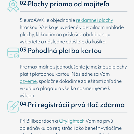
02.
Plochy priamo od majiteľa
S euroAWK je objednanie
reklamnej plochy
hračkou. Všetko je uvedené v detailnom náhľade
plochy, kliknutím na príslušné obdobie si ju
vyberiete a následne odošlete do košíka.
03.
Pohodlná platba kartou
Pre maximálne zjednodušenie je možné za plochy
platiť platobnou kartou. Následne sa Vám
ozveme
, spoločne doladíme záležitosti ohľadne
vizuálu a plagátu a všetko nasmerujeme k
výlepu.
04.
Pri registrácii prvá tlač zdarma
Pri Billboardoch a
Citylightoch
Vám na prvú
objednávku po registrácii ako benefit vytlačíme