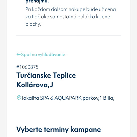
prenájmu.
Pri každom ďalšom nákupe bude už cena
za tlač ako samostatná položka k cene
plochy.
Späť na vyhľadávanie
#1060875
Turčianske Teplice
Kollárova,J
lokalita SPA & AQUAPARK parkov,1 Billa,
Vyberte termíny kampane