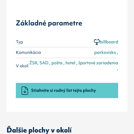
Základné parametre
Typ
billboard
Komunikácia
parkovisko ,
ŽSR, SAD , pošta , hotel , športové zariadenia
V okolí
,
Stiahnite si rodný list tejto plochy
Ďalšie plochy v okolí