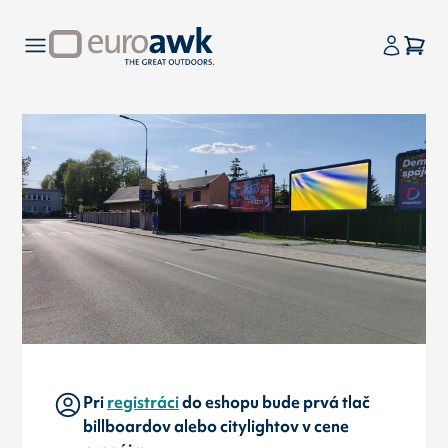
Pri
registráci
do eshopu bude prvá tlač
billboardov alebo citylightov v cene