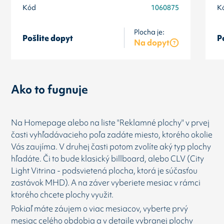
Kód
1060875
K
Plocha je:
Pošlite dopyt
P
Na dopyt
Ako to fugnuje
Na Homepage alebo na liste "Reklamné plochy" v prvej
časti vyhľadávacieho poľa zadáte miesto, ktorého okolie
Vás zaujíma. V druhej časti potom zvolíte aký typ plochy
hľadáte. Či to bude klasický billboard, alebo CLV (City
Light Vitrina - podsvietená plocha, ktorá je súčasťou
zastávok MHD). A na záver vyberiete mesiac v rámci
ktorého chcete plochy využit.
Pokiaľ máte záujem o viac mesiacov, vyberte prvý
mesiac celého obdobia a v detaile vybranej plochy