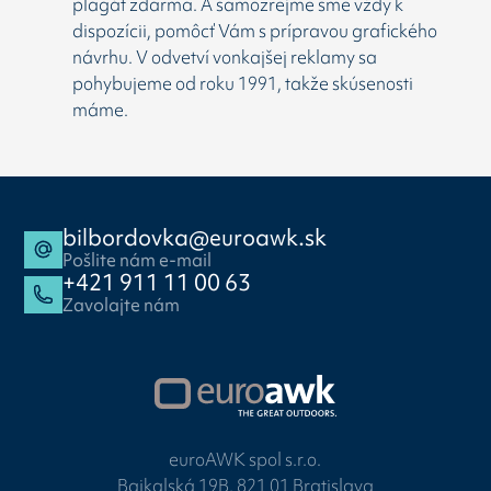
plagát zdarma. A samozrejme sme vždy k
dispozícii, pomôcť Vám s prípravou grafického
návrhu. V odvetví vonkajšej reklamy sa
pohybujeme od roku 1991, takže skúsenosti
máme.
bilbordovka@euroawk.sk
Pošlite nám e-mail
+421 911 11 00 63
Zavolajte nám
euroAWK spol s.r.o.
Bajkalská 19B, 821 01 Bratislava