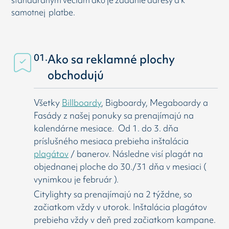
štandardným veciam ako je zadanie adresy a k
samotnej platbe.
01.
Ako sa reklamné plochy
obchodujú
Všetky
Billboardy
, Bigboardy, Megaboardy a
Fasády z našej ponuky sa prenajímajú na
kalendárne mesiace. Od 1. do 3. dňa
príslušného mesiaca prebieha inštalácia
plagátov
/ banerov. Následne visí
plagát na
objednanej ploche do 30./31 dňa v mesiaci (
vynimkou je február ).
Citylighty sa prenajímajú na 2 týždne, so
začiatkom vždy v utorok. Inštalácia plagátov
prebieha vždy v deň pred začiatkom kampane.