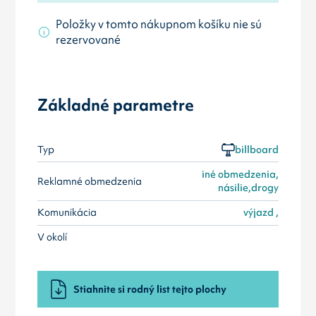
Položky v tomto nákupnom košíku nie sú
rezervované
Základné parametre
Typ
billboard
iné obmedzenia,
Reklamné obmedzenia
násilie,drogy
Komunikácia
výjazd ,
V okolí
Stiahnite si rodný list tejto plochy