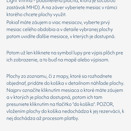
Light Vitrina - podsvietená plocha, ktorá je súčasťou
zastávok MHD). A na záver vyberiete mesiac v rámci
ktorého chcete plochy využit.
Pokiaľ máte záujem o viac mesiacov, vyberte prvý
mesiac celého obdobia a v detaile vybranej plochy
potom uvidíte ďalšie mesiace, v kterých je dostupná.
Potom už len kliknete na symbol lupy pre výpis plôch pre
ich zobrazenie, a to buď na mapě alebo výpisom.
Plochy zo zoznamu, či z mapy, ktoré sa rozhodnete
objednať, pridáte do košíka v detailnom náhľade plochy.
Najprv označíte kliknutím mesiaca o ktoré máte záujem
a v ktorých je plocha dostupná, potom ich tam
presuniete kliknutím na tlačítko "do košíka". POZOR,
vložením plochy do košíka nedochádza k jej rezervácii, k
nej dochádza až procesom platby.