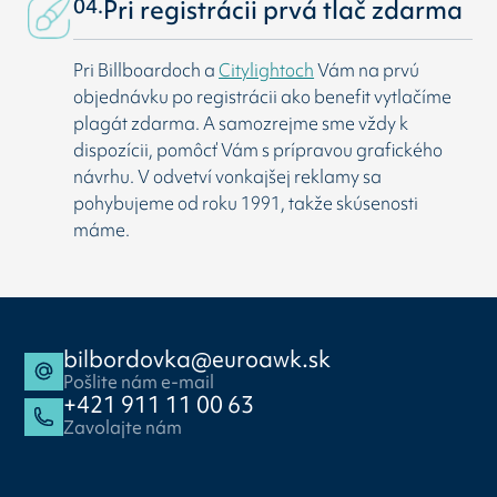
04.
Pri registrácii prvá tlač zdarma
Pri Billboardoch a
Citylightoch
Vám na prvú
objednávku po registrácii ako benefit vytlačíme
plagát zdarma. A samozrejme sme vždy k
dispozícii, pomôcť Vám s prípravou grafického
návrhu. V odvetví vonkajšej reklamy sa
pohybujeme od roku 1991, takže skúsenosti
máme.
bilbordovka@euroawk.sk
Pošlite nám e-mail
+421 911 11 00 63
Zavolajte nám