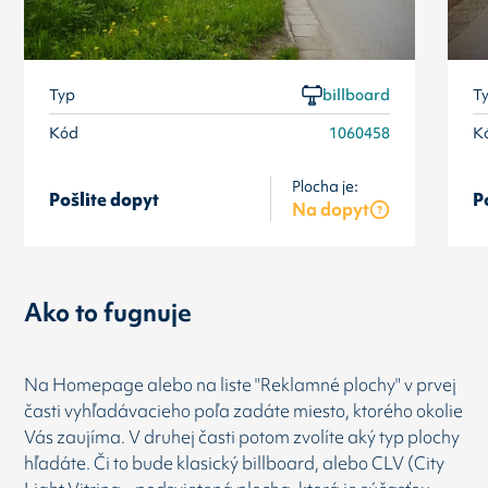
Typ
billboard
T
Kód
1060458
K
Plocha je:
Pošlite dopyt
P
Na dopyt
Ako to fugnuje
Na Homepage alebo na liste "Reklamné plochy" v prvej
časti vyhľadávacieho poľa zadáte miesto, ktorého okolie
Vás zaujíma. V druhej časti potom zvolíte aký typ plochy
hľadáte. Či to bude klasický billboard, alebo CLV (City