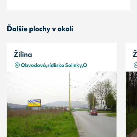
Ďalšie plochy v okolí
Žilina
Ž
Obvodová,sídlisko Solinky,O