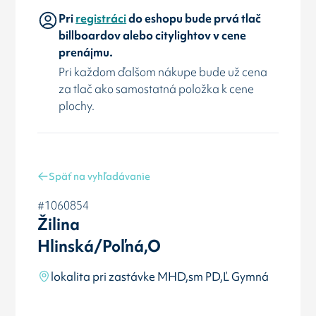
Pri
registráci
do eshopu bude prvá tlač
billboardov alebo citylightov v cene
prenájmu.
Pri každom ďalšom nákupe bude už cena
za tlač ako samostatná položka k cene
plochy.
Späť na vyhľadávanie
#1060854
Žilina
Hlinská/Poľná,O
lokalita pri zastávke MHD,sm PD,Ľ Gymná