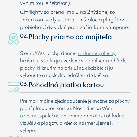
vynimkou je február ).
Citylighty sa prenajímajú na 2 týždne, so
začiatkom vždy v utorok. Inštalácia plagátov
prebieha vždy v deň pred začiatkom kampane.
02.
Plochy priamo od majiteľa
S euroAWK je objednanie
reklamnej plochy
hračkou. Všetko je uvedené v detailnom náhľade
plochy, kliknutím na príslušné obdobie si ju
vyberiete a následne odošlete do košíka.
03.
Pohodlná platba kartou
Pre maximálne zjednodušenie je možné za plochy
platiť platobnou kartou. Následne sa Vám
ozveme
, spoločne doladíme záležitosti ohľadne
vizuálu a plagátu a všetko nasmerujeme k
výlepu.