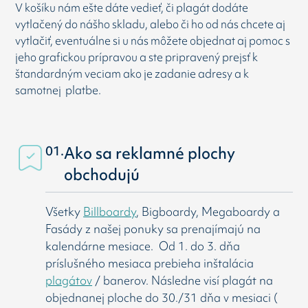
V košíku nám ešte dáte vedieť, či plagát dodáte
vytlačený do nášho skladu, alebo či ho od nás chcete aj
vytlačiť, eventuálne si u nás môžete objednat aj pomoc s
jeho grafickou prípravou a ste pripravený prejsť k
štandardným veciam ako je zadanie adresy a k
samotnej platbe.
01.
Ako sa reklamné plochy
obchodujú
Všetky
Billboardy
, Bigboardy, Megaboardy a
Fasády z našej ponuky sa prenajímajú na
kalendárne mesiace. Od 1. do 3. dňa
príslušného mesiaca prebieha inštalácia
plagátov
/ banerov. Následne visí
plagát na
objednanej ploche do 30./31 dňa v mesiaci (