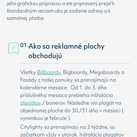
jeho grafickou prípravou a ste pripravený prejsť k
štandardným veciam ako je zadanie adresy a k
samotnej platbe.
01.
Ako sa reklamné plochy
obchodujú
Všetky
Billboardy
, Bigboardy, Megaboardy a
Fasády z našej ponuky sa prenajímajú na
kalendárne mesiace. Od 1. do 3. dňa
príslušného mesiaca prebieha inštalácia
plagátov
/ banerov. Následne visí
plagát na
objednanej ploche do 30./31 dňa v mesiaci (
vynimkou je február ).
Citylighty sa prenajímajú na 2 týždne, so
začiatkom vždy v utorok. Inštalácia plagátov