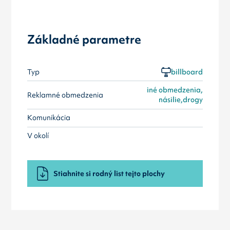
Základné parametre
Typ
billboard
iné obmedzenia,
Reklamné obmedzenia
násilie,drogy
Komunikácia
V okolí
Stiahnite si rodný list tejto plochy