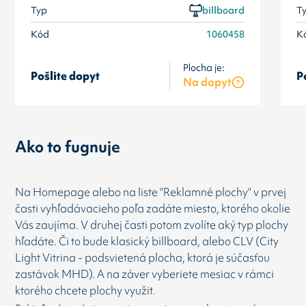
Typ
billboard
T
Kód
1060458
K
Plocha je:
Pošlite dopyt
P
Na dopyt
Ako to fugnuje
Na Homepage alebo na liste "Reklamné plochy" v prvej
časti vyhľadávacieho poľa zadáte miesto, ktorého okolie
Vás zaujíma. V druhej časti potom zvolíte aký typ plochy
hľadáte. Či to bude klasický billboard, alebo CLV (City
Light Vitrina - podsvietená plocha, ktorá je súčasťou
zastávok MHD). A na záver vyberiete mesiac v rámci
ktorého chcete plochy využit.