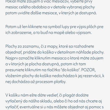
Pokiaľ máte záujem o viac mesiacov, vyberte prvý
mesiac celého obdobia a v detaile vybranej plochy
potom uvidíte ďalšie mesiace, v kterých je dostupná.
Potom už len kliknete na symbol lupy pre výpis plôch pre
ich zobrazenie, a to buď na mapě alebo výpisom.
Plochy zo zoznamu, či z mapy, ktoré sa rozhodnete
objednať, pridáte do košíka v detailnom náhľade plochy.
Najprv označíte kliknutím mesiaca o ktoré máte záujem
a v ktorých je plocha dostupná, potom ich tam
presuniete kliknutím na tlačítko "do košíka". POZOR,
vložením plochy do košíka nedochádza k jej rezervácii, k
nej dochádza až procesom platby.
V košíku nám ešte dáte vedieť, či plagát dodáte
vytlačený do nášho skladu, alebo či ho od nás chcete aj
vytlačiť, eventuálne si u nás môžete objednat aj pomoc s