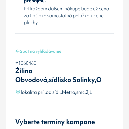
prenájmu.
Pri každom ďalšom nákupe bude už cena
za tlač ako samostatná položka k cene
plochy.
Späť na vyhľadávanie
#1060460
Žilina
Obvodová,sídlisko Solinky,O
lokalita príj.od sídl.,Metro,smc,2,Ľ
Vyberte termíny kampane