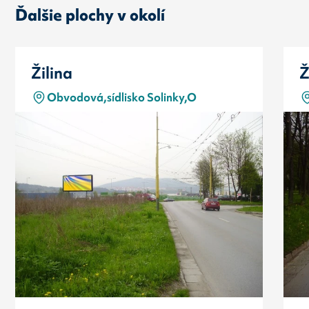
Ďalšie plochy v okolí
Žilina
Ž
Obvodová,sídlisko Solinky,O