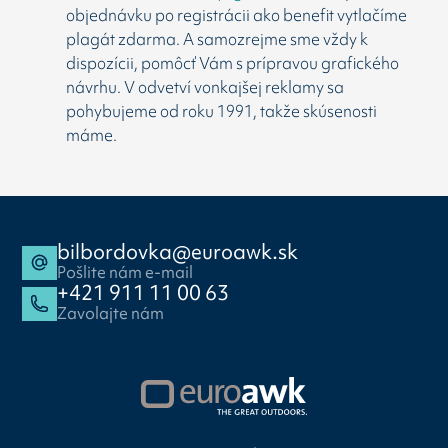
objednávku po registrácii ako benefit vytlačíme
plagát zdarma. A samozrejme sme vždy k
dispozícii, pomôcť Vám s prípravou grafického
návrhu. V odvetví vonkajšej reklamy sa
pohybujeme od roku 1991, takže skúsenosti
máme.
bilbordovka@euroawk.sk
Pošlite nám e-mail
+421 911 11 00 63
Zavolajte nám