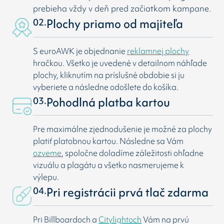
prebieha vždy v deň pred začiatkom kampane.
02.
Plochy priamo od majiteľa
S euroAWK je objednanie
reklamnej plochy
hračkou. Všetko je uvedené v detailnom náhľade
plochy, kliknutím na príslušné obdobie si ju
vyberiete a následne odošlete do košíka.
03.
Pohodlná platba kartou
Pre maximálne zjednodušenie je možné za plochy
platiť platobnou kartou. Následne sa Vám
ozveme
, spoločne doladíme záležitosti ohľadne
vizuálu a plagátu a všetko nasmerujeme k
výlepu.
04.
Pri registrácii prvá tlač zdarma
Pri Billboardoch a
Citylightoch
Vám na prvú