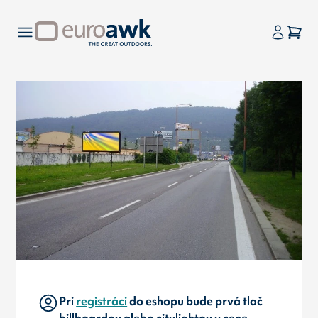
Pri
registráci
do eshopu bude prvá tlač
billboardov alebo citylightov v cene