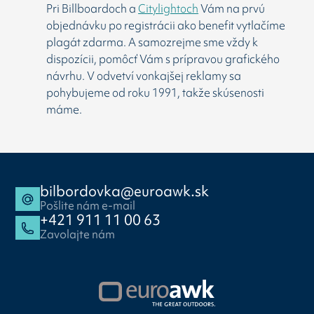
Pri Billboardoch a
Citylightoch
Vám na prvú
objednávku po registrácii ako benefit vytlačíme
plagát zdarma. A samozrejme sme vždy k
dispozícii, pomôcť Vám s prípravou grafického
návrhu. V odvetví vonkajšej reklamy sa
pohybujeme od roku 1991, takže skúsenosti
máme.
bilbordovka@euroawk.sk
Pošlite nám e-mail
+421 911 11 00 63
Zavolajte nám