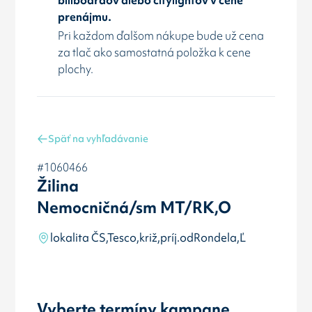
prenájmu.
Pri každom ďalšom nákupe bude už cena
za tlač ako samostatná položka k cene
plochy.
Späť na vyhľadávanie
#1060466
Žilina
Nemocničná/sm MT/RK,O
lokalita ČS,Tesco,križ,príj.odRondela,Ľ
Vyberte termíny kampane