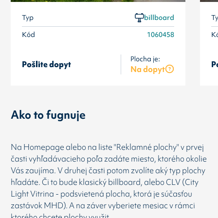
Typ
billboard
T
Kód
1060458
K
Plocha je:
Pošlite dopyt
P
Na dopyt
Ako to fugnuje
Na Homepage alebo na liste "Reklamné plochy" v prvej
časti vyhľadávacieho poľa zadáte miesto, ktorého okolie
Vás zaujíma. V druhej časti potom zvolíte aký typ plochy
hľadáte. Či to bude klasický billboard, alebo CLV (City
Light Vitrina - podsvietená plocha, ktorá je súčasťou
zastávok MHD). A na záver vyberiete mesiac v rámci
ktorého chcete plochy využit.