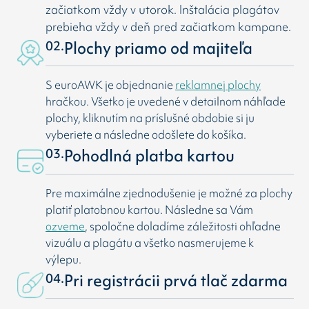
začiatkom vždy v utorok. Inštalácia plagátov
prebieha vždy v deň pred začiatkom kampane.
02.
Plochy priamo od majiteľa
S euroAWK je objednanie
reklamnej plochy
hračkou. Všetko je uvedené v detailnom náhľade
plochy, kliknutím na príslušné obdobie si ju
vyberiete a následne odošlete do košíka.
03.
Pohodlná platba kartou
Pre maximálne zjednodušenie je možné za plochy
platiť platobnou kartou. Následne sa Vám
ozveme
, spoločne doladíme záležitosti ohľadne
vizuálu a plagátu a všetko nasmerujeme k
výlepu.
04.
Pri registrácii prvá tlač zdarma