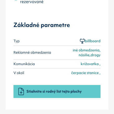
rezervované
Základné parametre
Typ
billboard
iné obmedzenia,
Reklamné obmedzenia
násilie,drogy
Komunikácia
križovatka ,
V okolí
čerpacie stanice ,
Stiahnite si rodný list tejto plochy