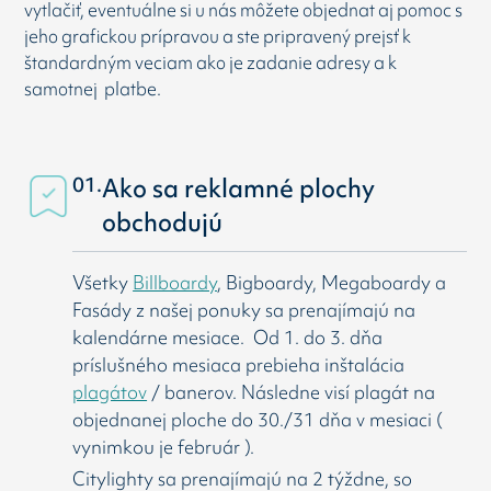
vytlačiť, eventuálne si u nás môžete objednat aj pomoc s
jeho grafickou prípravou a ste pripravený prejsť k
štandardným veciam ako je zadanie adresy a k
samotnej platbe.
01.
Ako sa reklamné plochy
obchodujú
Všetky
Billboardy
, Bigboardy, Megaboardy a
Fasády z našej ponuky sa prenajímajú na
kalendárne mesiace. Od 1. do 3. dňa
príslušného mesiaca prebieha inštalácia
plagátov
/ banerov. Následne visí
plagát na
objednanej ploche do 30./31 dňa v mesiaci (
vynimkou je február ).
Citylighty sa prenajímajú na 2 týždne, so