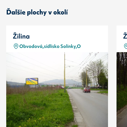
Ďalšie plochy v okolí
Žilina
Ž
Obvodová,sídlisko Solinky,O