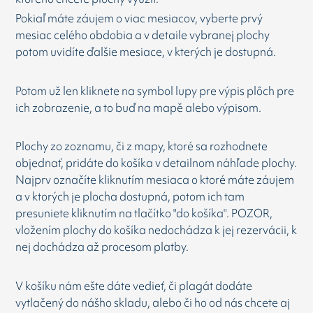
Pokiaľ máte záujem o viac mesiacov, vyberte prvý
mesiac celého obdobia a v detaile vybranej plochy
potom uvidíte ďalšie mesiace, v kterých je dostupná.
Potom už len kliknete na symbol lupy pre výpis plôch pre
ich zobrazenie, a to buď na mapě alebo výpisom.
Plochy zo zoznamu, či z mapy, ktoré sa rozhodnete
objednať, pridáte do košíka v detailnom náhľade plochy.
Najprv označíte kliknutím mesiaca o ktoré máte záujem
a v ktorých je plocha dostupná, potom ich tam
presuniete kliknutím na tlačítko "do košíka". POZOR,
vložením plochy do košíka nedochádza k jej rezervácii, k
nej dochádza až procesom platby.
V košíku nám ešte dáte vedieť, či plagát dodáte
vytlačený do nášho skladu, alebo či ho od nás chcete aj