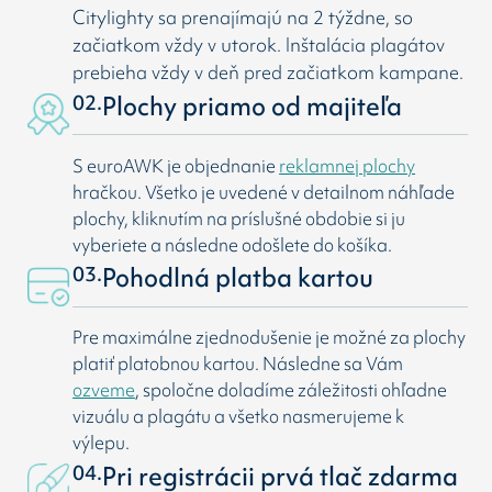
Citylighty sa prenajímajú na 2 týždne, so
začiatkom vždy v utorok. Inštalácia plagátov
prebieha vždy v deň pred začiatkom kampane.
02.
Plochy priamo od majiteľa
S euroAWK je objednanie
reklamnej plochy
hračkou. Všetko je uvedené v detailnom náhľade
plochy, kliknutím na príslušné obdobie si ju
vyberiete a následne odošlete do košíka.
03.
Pohodlná platba kartou
Pre maximálne zjednodušenie je možné za plochy
platiť platobnou kartou. Následne sa Vám
ozveme
, spoločne doladíme záležitosti ohľadne
vizuálu a plagátu a všetko nasmerujeme k
výlepu.
04.
Pri registrácii prvá tlač zdarma