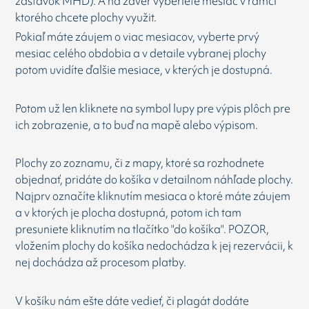
zastávok MHD). A na záver vyberiete mesiac v rámci
ktorého chcete plochy využit.
Pokiaľ máte záujem o viac mesiacov, vyberte prvý
mesiac celého obdobia a v detaile vybranej plochy
potom uvidíte ďalšie mesiace, v kterých je dostupná.
Potom už len kliknete na symbol lupy pre výpis plôch pre
ich zobrazenie, a to buď na mapě alebo výpisom.
Plochy zo zoznamu, či z mapy, ktoré sa rozhodnete
objednať, pridáte do košíka v detailnom náhľade plochy.
Najprv označíte kliknutím mesiaca o ktoré máte záujem
a v ktorých je plocha dostupná, potom ich tam
presuniete kliknutím na tlačítko "do košíka". POZOR,
vložením plochy do košíka nedochádza k jej rezervácii, k
nej dochádza až procesom platby.
V košíku nám ešte dáte vedieť, či plagát dodáte