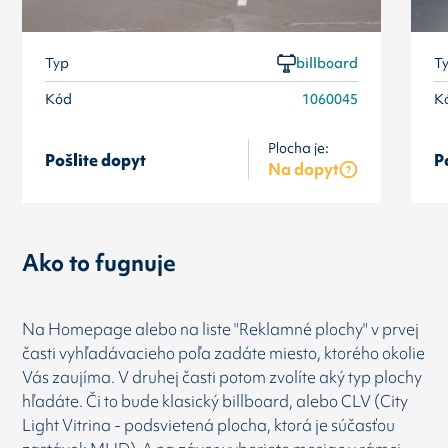
Typ
billboard
T
Kód
1060045
K
Plocha je:
Pošlite dopyt
P
Na dopyt
Ako to fugnuje
Na Homepage alebo na liste "Reklamné plochy" v prvej
časti vyhľadávacieho poľa zadáte miesto, ktorého okolie
Vás zaujíma. V druhej časti potom zvolíte aký typ plochy
hľadáte. Či to bude klasický billboard, alebo CLV (City
Light Vitrina - podsvietená plocha, ktorá je súčasťou