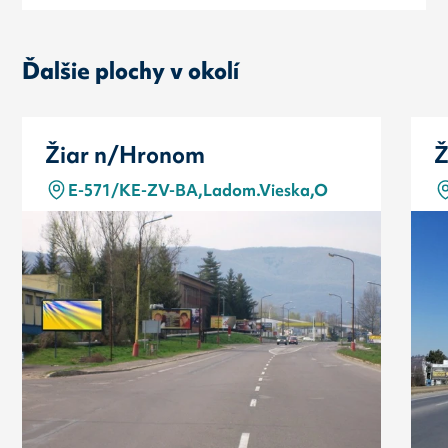
Ďalšie plochy v okolí
Žiar n/Hronom
Ž
E-571/KE-ZV-BA,Ladom.Vieska,O