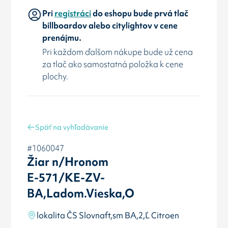
Pri
registráci
do eshopu bude prvá tlač
billboardov alebo citylightov v cene
prenájmu.
Pri každom ďalšom nákupe bude už cena
za tlač ako samostatná položka k cene
plochy.
Späť na vyhľadávanie
#1060047
Žiar n/Hronom
E-571/KE-ZV-
BA,Ladom.Vieska,O
lokalita ČS Slovnaft,sm BA,2,Ľ Citroen