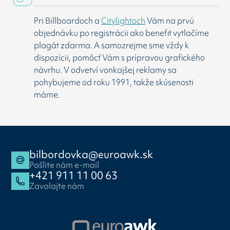
Pri Billboardoch a
Citylightoch
Vám na prvú
objednávku po registrácii ako benefit vytlačíme
plagát zdarma. A samozrejme sme vždy k
dispozícii, pomôcť Vám s prípravou grafického
návrhu. V odvetví vonkajšej reklamy sa
pohybujeme od roku 1991, takže skúsenosti
máme.
bilbordovka@euroawk.sk
Pošlite nám e-mail
+421 911 11 00 63
Zavolajte nám