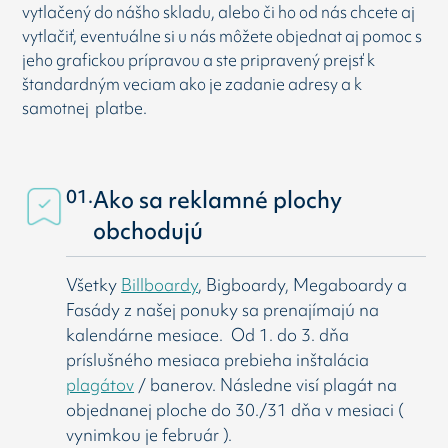
vytlačený do nášho skladu, alebo či ho od nás chcete aj
vytlačiť, eventuálne si u nás môžete objednat aj pomoc s
jeho grafickou prípravou a ste pripravený prejsť k
štandardným veciam ako je zadanie adresy a k
samotnej platbe.
01.
Ako sa reklamné plochy
obchodujú
Všetky
Billboardy
, Bigboardy, Megaboardy a
Fasády z našej ponuky sa prenajímajú na
kalendárne mesiace. Od 1. do 3. dňa
príslušného mesiaca prebieha inštalácia
plagátov
/ banerov. Následne visí
plagát na
objednanej ploche do 30./31 dňa v mesiaci (
vynimkou je február ).