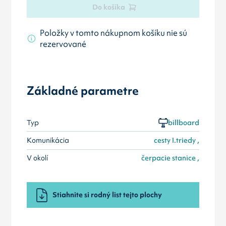
Do košíka
Položky v tomto nákupnom košíku nie sú
rezervované
Základné parametre
Typ
billboard
Komunikácia
cesty I.triedy ,
V okolí
čerpacie stanice ,
Stiahnite si rodný list tejto plochy