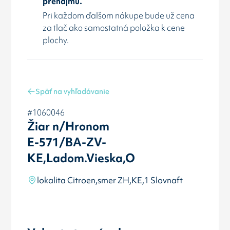
prenájmu.
Pri každom ďalšom nákupe bude už cena
za tlač ako samostatná položka k cene
plochy.
Späť na vyhľadávanie
#1060046
Žiar n/Hronom
E-571/BA-ZV-
KE,Ladom.Vieska,O
lokalita Citroen,smer ZH,KE,1 Slovnaft