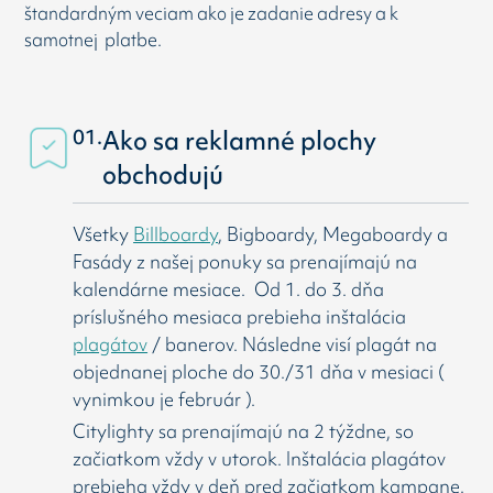
štandardným veciam ako je zadanie adresy a k
samotnej platbe.
01.
Ako sa reklamné plochy
obchodujú
Všetky
Billboardy
, Bigboardy, Megaboardy a
Fasády z našej ponuky sa prenajímajú na
kalendárne mesiace. Od 1. do 3. dňa
príslušného mesiaca prebieha inštalácia
plagátov
/ banerov. Následne visí
plagát na
objednanej ploche do 30./31 dňa v mesiaci (
vynimkou je február ).
Citylighty sa prenajímajú na 2 týždne, so
začiatkom vždy v utorok. Inštalácia plagátov
prebieha vždy v deň pred začiatkom kampane.