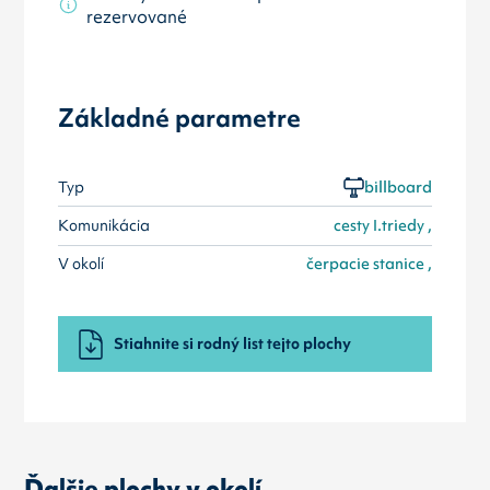
rezervované
Základné parametre
Typ
billboard
Komunikácia
cesty I.triedy ,
V okolí
čerpacie stanice ,
Stiahnite si rodný list tejto plochy
Ďalšie plochy v okolí