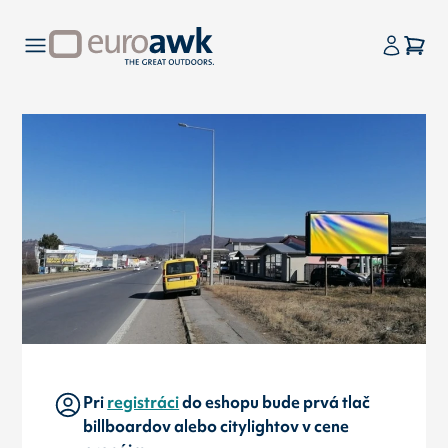
Pri
registráci
do eshopu bude prvá tlač
billboardov alebo citylightov v cene