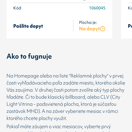
Kód
1060045
K
Plocha je:
Pošlite dopyt
P
Na dopyt
Ako to fugnuje
Na Homepage alebo na liste "Reklamné plochy" v prvej
časti vyhľadávacieho poľa zadáte miesto, ktorého okolie
Vás zaujíma. V druhej časti potom zvolíte aký typ plochy
hľadáte. Či to bude klasický billboard, alebo CLV (City
Light Vitrina - podsvietená plocha, ktorá je súčasťou
zastávok MHD). A na záver vyberiete mesiac v rámci
ktorého chcete plochy využit.
Pokiaľ máte záujem o viac mesiacov, vyberte prvý