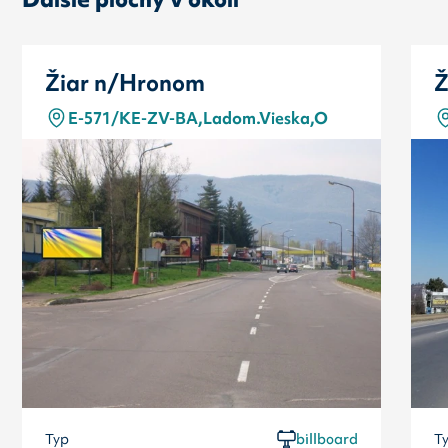
Žiar n/Hronom
Ž
E-571/KE-ZV-BA,Ladom.Vieska,O
Typ
billboard
T