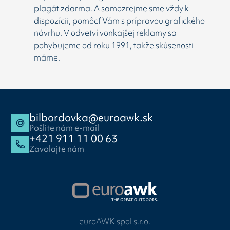
plagát zdarma. A samozrejme sme vždy k
dispozícii, pomôcť Vám s prípravou grafického
návrhu. V odvetví vonkajšej reklamy sa
pohybujeme od roku 1991, takže skúsenosti
máme.
bilbordovka@euroawk.sk
Pošlite nám e-mail
+421 911 11 00 63
Zavolajte nám
euroAWK spol s.r.o.