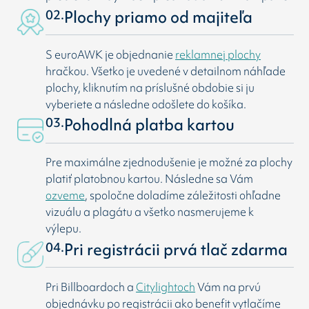
02.
Plochy priamo od majiteľa
S euroAWK je objednanie
reklamnej plochy
hračkou. Všetko je uvedené v detailnom náhľade
plochy, kliknutím na príslušné obdobie si ju
vyberiete a následne odošlete do košíka.
03.
Pohodlná platba kartou
Pre maximálne zjednodušenie je možné za plochy
platiť platobnou kartou. Následne sa Vám
ozveme
, spoločne doladíme záležitosti ohľadne
vizuálu a plagátu a všetko nasmerujeme k
výlepu.
04.
Pri registrácii prvá tlač zdarma
Pri Billboardoch a
Citylightoch
Vám na prvú
objednávku po registrácii ako benefit vytlačíme