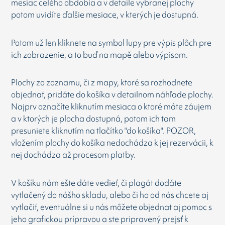
mesiac celého obdobia a v detaile vybranej plochy
potom uvidíte ďalšie mesiace, v kterých je dostupná.
Potom už len kliknete na symbol lupy pre výpis plôch pre
ich zobrazenie, a to buď na mapě alebo výpisom.
Plochy zo zoznamu, či z mapy, ktoré sa rozhodnete
objednať, pridáte do košíka v detailnom náhľade plochy.
Najprv označíte kliknutím mesiaca o ktoré máte záujem
a v ktorých je plocha dostupná, potom ich tam
presuniete kliknutím na tlačítko "do košíka". POZOR,
vložením plochy do košíka nedochádza k jej rezervácii, k
nej dochádza až procesom platby.
V košíku nám ešte dáte vedieť, či plagát dodáte
vytlačený do nášho skladu, alebo či ho od nás chcete aj
vytlačiť, eventuálne si u nás môžete objednat aj pomoc s
jeho grafickou prípravou a ste pripravený prejsť k