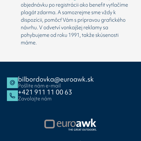
objednávku po registrácii ako benefit vytlačíme
plagát zdarma. A samozrejme sme vždy k
dispozícii, pomôcť Vám s prípravou grafického
návrhu. V odvetví vonkajšej reklamy sa
pohybujeme od roku 1991, takže skúsenosti
máme.
bilbordovka@euroawk.sk
Pošlite nám e-mail
+421 911 11 00 63
Zavolajte nám