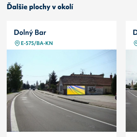
Ďalšie plochy v okolí
Dolný Bar
D
E-575/BA-KN