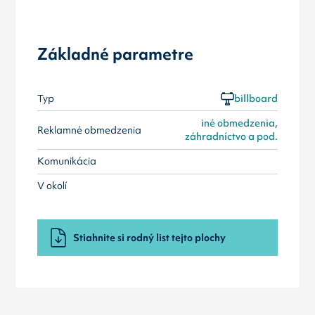
Základné parametre
Typ
billboard
iné obmedzenia,
Reklamné obmedzenia
záhradníctvo a pod.
Komunikácia
V okolí
Stiahnite si rodný list tejto plochy