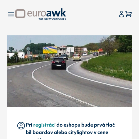
Pri
registráci
do eshopu bude prvá tlač
billboardov alebo citylightov v cene