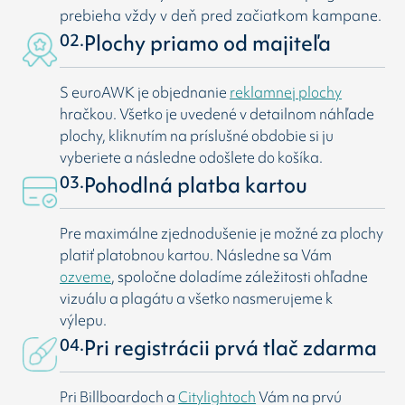
prebieha vždy v deň pred začiatkom kampane.
02.
Plochy priamo od majiteľa
S euroAWK je objednanie
reklamnej plochy
hračkou. Všetko je uvedené v detailnom náhľade
plochy, kliknutím na príslušné obdobie si ju
vyberiete a následne odošlete do košíka.
03.
Pohodlná platba kartou
Pre maximálne zjednodušenie je možné za plochy
platiť platobnou kartou. Následne sa Vám
ozveme
, spoločne doladíme záležitosti ohľadne
vizuálu a plagátu a všetko nasmerujeme k
výlepu.
04.
Pri registrácii prvá tlač zdarma
Pri Billboardoch a
Citylightoch
Vám na prvú