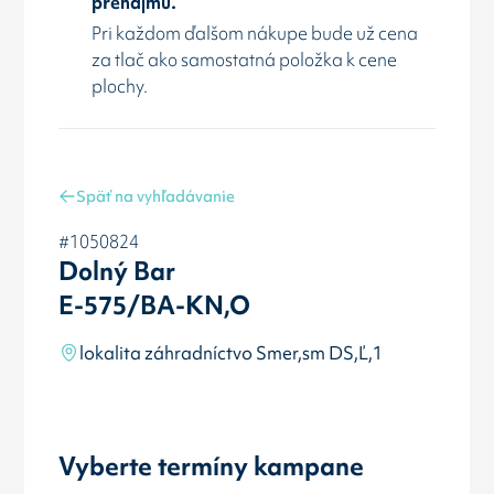
prenájmu.
Pri každom ďalšom nákupe bude už cena
za tlač ako samostatná položka k cene
plochy.
Späť na vyhľadávanie
#1050824
Dolný Bar
E-575/BA-KN,O
lokalita záhradníctvo Smer,sm DS,Ľ,1
Vyberte termíny kampane