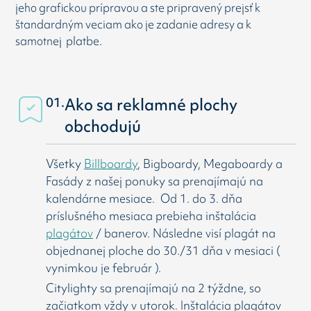
jeho grafickou prípravou a ste pripravený prejsť k
štandardným veciam ako je zadanie adresy a k
samotnej platbe.
01.
Ako sa reklamné plochy
obchodujú
Všetky
Billboardy
, Bigboardy, Megaboardy a
Fasády z našej ponuky sa prenajímajú na
kalendárne mesiace. Od 1. do 3. dňa
príslušného mesiaca prebieha inštalácia
plagátov
/ banerov. Následne visí
plagát na
objednanej ploche do 30./31 dňa v mesiaci (
vynimkou je február ).
Citylighty sa prenajímajú na 2 týždne, so
začiatkom vždy v utorok. Inštalácia plagátov