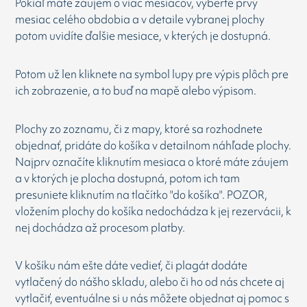
Pokiaľ máte záujem o viac mesiacov, vyberte prvý
mesiac celého obdobia a v detaile vybranej plochy
potom uvidíte ďalšie mesiace, v kterých je dostupná.
Potom už len kliknete na symbol lupy pre výpis plôch pre
ich zobrazenie, a to buď na mapě alebo výpisom.
Plochy zo zoznamu, či z mapy, ktoré sa rozhodnete
objednať, pridáte do košíka v detailnom náhľade plochy.
Najprv označíte kliknutím mesiaca o ktoré máte záujem
a v ktorých je plocha dostupná, potom ich tam
presuniete kliknutím na tlačítko "do košíka". POZOR,
vložením plochy do košíka nedochádza k jej rezervácii, k
nej dochádza až procesom platby.
V košíku nám ešte dáte vedieť, či plagát dodáte
vytlačený do nášho skladu, alebo či ho od nás chcete aj
vytlačiť, eventuálne si u nás môžete objednat aj pomoc s