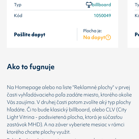
Typ
billboard
T
Kód
1050049
K
Plocha je:
Pošlite dopyt
P
Na dopyt
Ako to fugnuje
Na Homepage alebo na liste "Reklamné plochy" v prvej
časti vyhľadávacieho poľa zadáte miesto, ktorého okolie
Vás zaujíma. V druhej časti potom zvolíte aký typ plochy
hľadáte. Či to bude klasický billboard, alebo CLV (City
Light Vitrina - podsvietená plocha, ktorá je súčasťou
zastávok MHD). A na záver vyberiete mesiac v rámci
ktorého chcete plochy využit.