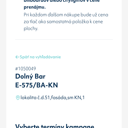
prenájmu.
Pri každom ďalšom nákupe bude už cena
za tlač ako samostatná položka k cene
plochy.
Späť na vyhľadávanie
#1050049
Dolný Bar
E-575/BA-KN
lokalita č.d.51,fasáda,sm KN,1
Vyberte termíny kampane