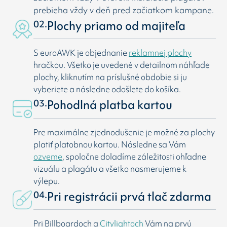
prebieha vždy v deň pred začiatkom kampane.
02.
Plochy priamo od majiteľa
S euroAWK je objednanie
reklamnej plochy
hračkou. Všetko je uvedené v detailnom náhľade
plochy, kliknutím na príslušné obdobie si ju
vyberiete a následne odošlete do košíka.
03.
Pohodlná platba kartou
Pre maximálne zjednodušenie je možné za plochy
platiť platobnou kartou. Následne sa Vám
ozveme
, spoločne doladíme záležitosti ohľadne
vizuálu a plagátu a všetko nasmerujeme k
výlepu.
04.
Pri registrácii prvá tlač zdarma
Pri Billboardoch a
Citylightoch
Vám na prvú