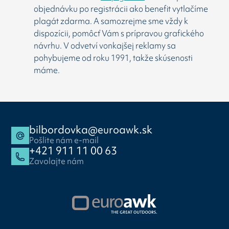
objednávku po registrácii ako benefit vytlačíme
plagát zdarma. A samozrejme sme vždy k
dispozícii, pomôcť Vám s prípravou grafického
návrhu. V odvetví vonkajšej reklamy sa
pohybujeme od roku 1991, takže skúsenosti
máme.
bilbordovka@euroawk.sk
Pošlite nám e-mail
+421 911 11 00 63
Zavolajte nám