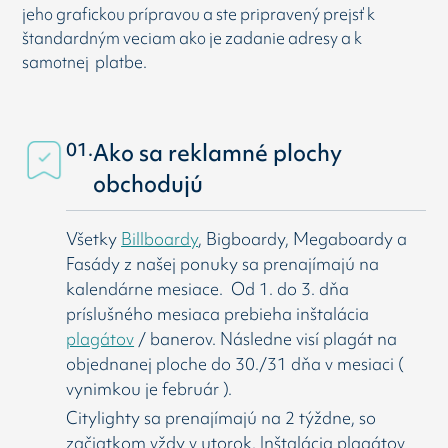
jeho grafickou prípravou a ste pripravený prejsť k
štandardným veciam ako je zadanie adresy a k
samotnej platbe.
01.
Ako sa reklamné plochy
obchodujú
Všetky
Billboardy
, Bigboardy, Megaboardy a
Fasády z našej ponuky sa prenajímajú na
kalendárne mesiace. Od 1. do 3. dňa
príslušného mesiaca prebieha inštalácia
plagátov
/ banerov. Následne visí
plagát na
objednanej ploche do 30./31 dňa v mesiaci (
vynimkou je február ).
Citylighty sa prenajímajú na 2 týždne, so
začiatkom vždy v utorok. Inštalácia plagátov