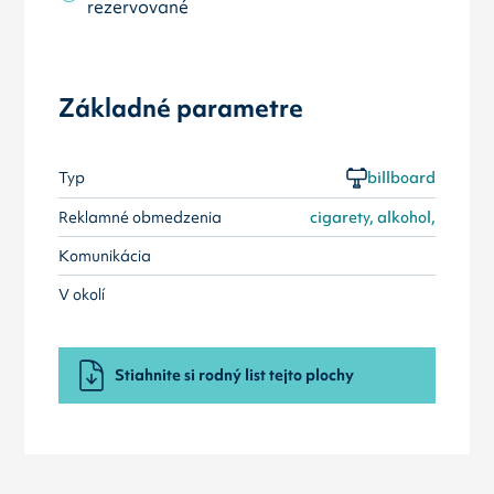
rezervované
Základné parametre
Typ
billboard
Reklamné obmedzenia
cigarety, alkohol,
Komunikácia
V okolí
Stiahnite si rodný list tejto plochy