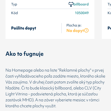
Typ
billboard
T
Kód
1050049
K
Plocha je:
Pošlite dopyt
P
Na dopyt
Ako to fugnuje
Na Homepage alebo na liste "Reklamné plochy" v prvej
časti vyhľadávacieho poľa zadáte miesto, ktorého okolie
Vás zaujíma. V druhej časti potom zvolíte aký typ plochy
hľadáte. Či to bude klasický billboard, alebo CLV (City
Light Vitrina - podsvietená plocha, ktorá je súčasťou
zastávok MHD). A na záver vyberiete mesiac v rámci
ktorého chcete plochy využit.