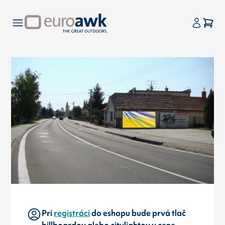
Pri
registráci
do eshopu bude prvá tlač
billboardov alebo citylightov v cene