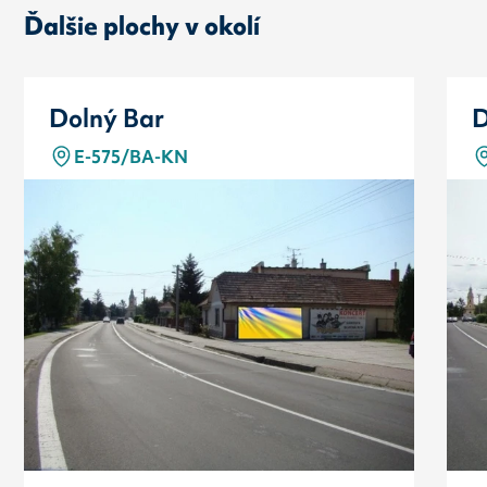
Ďalšie plochy v okolí
Dolný Bar
D
E-575/BA-KN