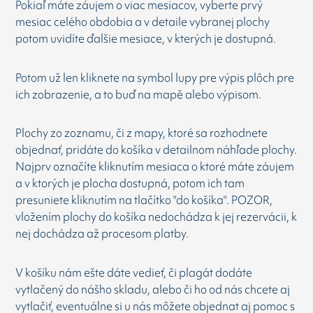
Pokiaľ máte záujem o viac mesiacov, vyberte prvý
mesiac celého obdobia a v detaile vybranej plochy
potom uvidíte ďalšie mesiace, v kterých je dostupná.
Potom už len kliknete na symbol lupy pre výpis plôch pre
ich zobrazenie, a to buď na mapě alebo výpisom.
Plochy zo zoznamu, či z mapy, ktoré sa rozhodnete
objednať, pridáte do košíka v detailnom náhľade plochy.
Najprv označíte kliknutím mesiaca o ktoré máte záujem
a v ktorých je plocha dostupná, potom ich tam
presuniete kliknutím na tlačítko "do košíka". POZOR,
vložením plochy do košíka nedochádza k jej rezervácii, k
nej dochádza až procesom platby.
V košíku nám ešte dáte vedieť, či plagát dodáte
vytlačený do nášho skladu, alebo či ho od nás chcete aj
vytlačiť, eventuálne si u nás môžete objednat aj pomoc s