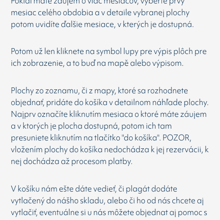
Pokiaľ máte záujem o viac mesiacov, vyberte prvý
mesiac celého obdobia a v detaile vybranej plochy
potom uvidíte ďalšie mesiace, v kterých je dostupná.
Potom už len kliknete na symbol lupy pre výpis plôch pre
ich zobrazenie, a to buď na mapě alebo výpisom.
Plochy zo zoznamu, či z mapy, ktoré sa rozhodnete
objednať, pridáte do košíka v detailnom náhľade plochy.
Najprv označíte kliknutím mesiaca o ktoré máte záujem
a v ktorých je plocha dostupná, potom ich tam
presuniete kliknutím na tlačítko "do košíka". POZOR,
vložením plochy do košíka nedochádza k jej rezervácii, k
nej dochádza až procesom platby.
V košíku nám ešte dáte vedieť, či plagát dodáte
vytlačený do nášho skladu, alebo či ho od nás chcete aj
vytlačiť, eventuálne si u nás môžete objednat aj pomoc s