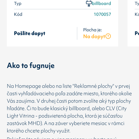
Typ
billboard
T
Kód
1070057
K
Plocha je:
Pošlite dopyt
P
Na dopyt
Ako to fugnuje
Na Homepage alebo na liste "Reklamné plochy" v prvej
časti vyhľadávacieho poľa zadáte miesto, ktorého okolie
Vás zaujíma. V druhej časti potom zvolíte aký typ plochy
hľadáte. Či to bude klasický billboard, alebo CLV (City
Light Vitrina - podsvietená plocha, ktorá je súčasťou
zastávok MHD). A na záver vyberiete mesiac v rámci
ktorého chcete plochy využit.