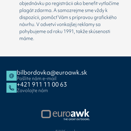
objednávku po registrácii ako benefit vytlačíme
plagát zdarma. A samozrejme sme vždy k
dispozícii, pomôcť Vám s prípravou grafického
návrhu. V odvetví vonkajšej reklamy sa
pohybujeme od roku 1991, takže skúsenosti
máme.
bilbordovka@euroawk.sk
Pošlite nám e-mail
+421 911 11 00 63
Zavolajte nám