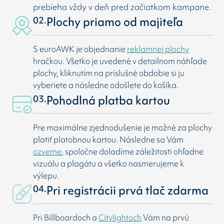
prebieha vždy v deň pred začiatkom kampane.
02.
Plochy priamo od majiteľa
S euroAWK je objednanie
reklamnej plochy
hračkou. Všetko je uvedené v detailnom náhľade
plochy, kliknutím na príslušné obdobie si ju
vyberiete a následne odošlete do košíka.
03.
Pohodlná platba kartou
Pre maximálne zjednodušenie je možné za plochy
platiť platobnou kartou. Následne sa Vám
ozveme
, spoločne doladíme záležitosti ohľadne
vizuálu a plagátu a všetko nasmerujeme k
výlepu.
04.
Pri registrácii prvá tlač zdarma
Pri Billboardoch a
Citylightoch
Vám na prvú