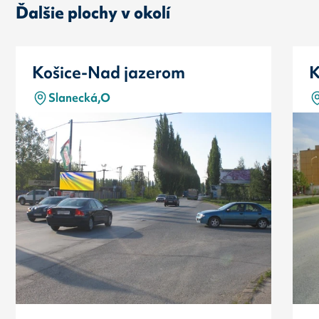
Ďalšie plochy v okolí
Košice-Nad jazerom
K
Slanecká,O