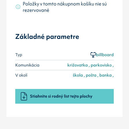
Položky v tomto nákupnom košíku nie sú
rezervované
Základné parametre
Typ
billboard
Komunikácia
križovatka , parkovisko ,
V okolí
škola , pošta , banka ,
Stiahnite si rodný list tejto plochy