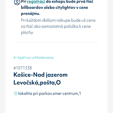
Pri
registráci
do eshopu bude prvá tlač
billboardov alebo citylightov v cene
prenájmu.
Pri každom ďalšom nákupe bude už cena
za tlač ako samostatná položka k cene
plochy.
Späť na vyhľadávanie
#1071338
Košice-Nad jazerom
Levočská,pošta,O
lokalita pri parkov.smer centrum,1