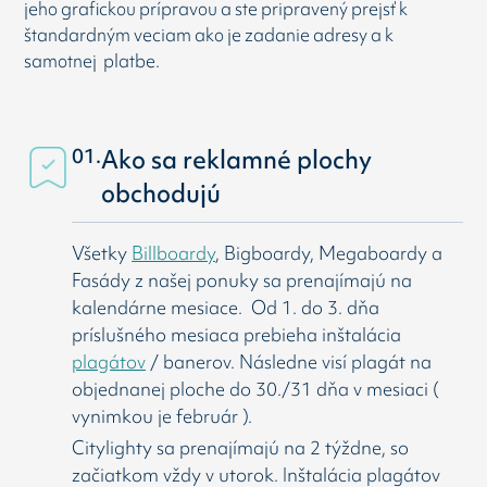
jeho grafickou prípravou a ste pripravený prejsť k
štandardným veciam ako je zadanie adresy a k
samotnej platbe.
01.
Ako sa reklamné plochy
obchodujú
Všetky
Billboardy
, Bigboardy, Megaboardy a
Fasády z našej ponuky sa prenajímajú na
kalendárne mesiace. Od 1. do 3. dňa
príslušného mesiaca prebieha inštalácia
plagátov
/ banerov. Následne visí
plagát na
objednanej ploche do 30./31 dňa v mesiaci (
vynimkou je február ).
Citylighty sa prenajímajú na 2 týždne, so
začiatkom vždy v utorok. Inštalácia plagátov