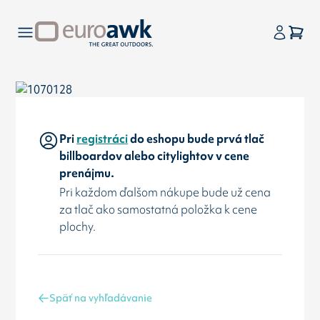
Pri
registráci
do eshopu bude prvá tlač
billboardov alebo citylightov v cene
prenájmu.
Pri každom ďalšom nákupe bude už cena
za tlač ako samostatná položka k cene
plochy.
Späť na vyhľadávanie