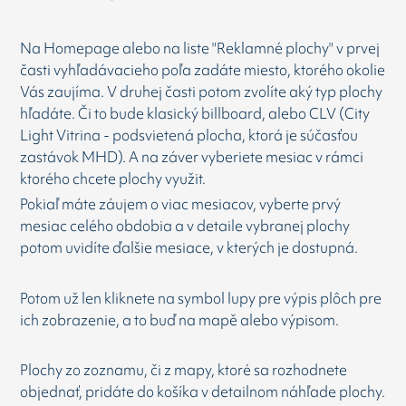
Na Homepage alebo na liste "Reklamné plochy" v prvej
časti vyhľadávacieho poľa zadáte miesto, ktorého okolie
Vás zaujíma. V druhej časti potom zvolíte aký typ plochy
hľadáte. Či to bude klasický billboard, alebo CLV (City
Light Vitrina - podsvietená plocha, ktorá je súčasťou
zastávok MHD). A na záver vyberiete mesiac v rámci
ktorého chcete plochy využit.
Pokiaľ máte záujem o viac mesiacov, vyberte prvý
mesiac celého obdobia a v detaile vybranej plochy
potom uvidíte ďalšie mesiace, v kterých je dostupná.
Potom už len kliknete na symbol lupy pre výpis plôch pre
ich zobrazenie, a to buď na mapě alebo výpisom.
Plochy zo zoznamu, či z mapy, ktoré sa rozhodnete
objednať, pridáte do košíka v detailnom náhľade plochy.