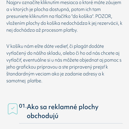
Najprv označíte kliknutím mesiaca o ktoré máte záujem
a v ktorých je plocha dostupná, potom ich tam
presuniete kliknutím na tlačítko "do košíka". POZOR,
vložením plochy do košíka nedochádza k jej rezervácii, k
nej dochádza až procesom platby.
V košíku nám ešte dáte vedieť, či plagát dodáte
vytlačený do nášho skladu, alebo či ho od nás chcete aj
vytlačiť, eventuálne si u nás môžete objednat aj pomoc s
jeho grafickou prípravou a ste pripravený prejsť k
štandardným veciam ako je zadanie adresy a k
samotnej platbe.
01.
Ako sa reklamné plochy
obchodujú