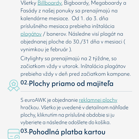
Všetky
Billboardy
, Bigboardy, Megaboardy a
Fasády z našej ponuky sa prenajímajú na
kalendárne mesiace. Od 1. do 3. dňa
príslušného mesiaca prebieha inštalácia
plagátov
/ banerov. Následne visí
plagát na
objednanej ploche do 30./31 dňa v mesiaci (
vynimkou je február ).
Citylighty sa prenajímajú na 2 týždne, so
začiatkom vždy v utorok. Inštalácia plagátov
prebieha vždy v deň pred začiatkom kampane.
02.
Plochy priamo od majiteľa
S euroAWK je objednanie
reklamnej plochy
hračkou. Všetko je uvedené v detailnom náhľade
plochy, kliknutím na príslušné obdobie si ju
vyberiete a následne odošlete do košíka.
03.
Pohodlná platba kartou