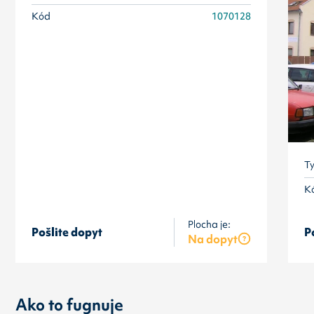
Kód
1070128
T
K
Plocha je:
Pošlite dopyt
P
Na dopyt
Ako to fugnuje