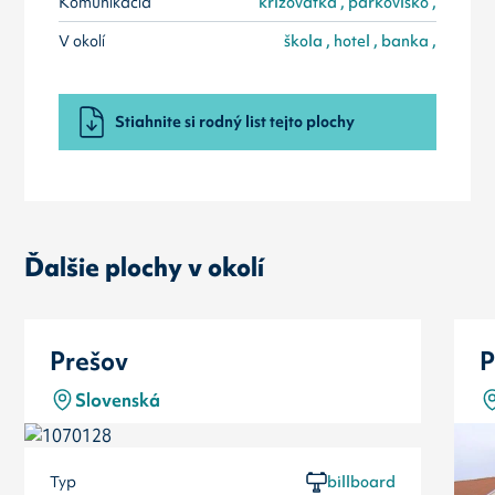
Komunikácia
križovatka , parkovisko ,
V okolí
škola , hotel , banka ,
Stiahnite si rodný list tejto plochy
Ďalšie plochy v okolí
Prešov
P
Slovenská
Typ
billboard