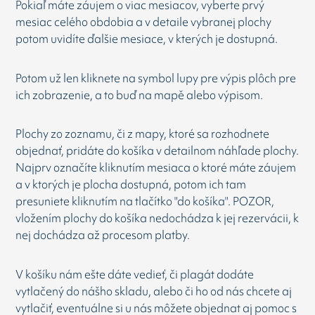
Pokiaľ máte záujem o viac mesiacov, vyberte prvý
mesiac celého obdobia a v detaile vybranej plochy
potom uvidíte ďalšie mesiace, v kterých je dostupná.
Potom už len kliknete na symbol lupy pre výpis plôch pre
ich zobrazenie, a to buď na mapě alebo výpisom.
Plochy zo zoznamu, či z mapy, ktoré sa rozhodnete
objednať, pridáte do košíka v detailnom náhľade plochy.
Najprv označíte kliknutím mesiaca o ktoré máte záujem
a v ktorých je plocha dostupná, potom ich tam
presuniete kliknutím na tlačítko "do košíka". POZOR,
vložením plochy do košíka nedochádza k jej rezervácii, k
nej dochádza až procesom platby.
V košíku nám ešte dáte vedieť, či plagát dodáte
vytlačený do nášho skladu, alebo či ho od nás chcete aj
vytlačiť, eventuálne si u nás môžete objednat aj pomoc s