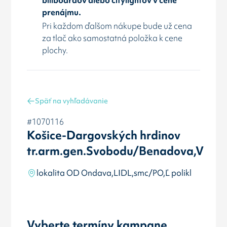
prenájmu.
Pri každom ďalšom nákupe bude už cena
za tlač ako samostatná položka k cene
plochy.
Späť na vyhľadávanie
#1070116
Košice-Dargovských hrdinov
tr.arm.gen.Svobodu/Benadova,V
lokalita OD Ondava,LIDL,smc/PO,Ľ polikl
Vyberte termíny kampane