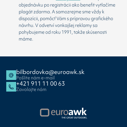
objednávku po registrácii ako benefit vytlačíme
plagát zdarma. A samozrejme sme vždy k
dispozícii, pomôcť Vám s prípravou grafického
návrhu. V odvetví vonkajšej reklamy sa
pohybujeme od roku 1991, takže skúsenosti
máme.
bilbordovka@euroawk.sk
Pošlite nám e-mail
+421 911 11 00 63
Zavolajte nám