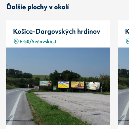
Ďalšie plochy v okolí
Košice-Dargovských hrdinov
K
E-50/Sečovská,J