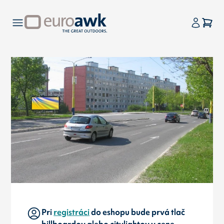
Pri
registráci
do eshopu bude prvá tlač
billboardov alebo citylightov v cene