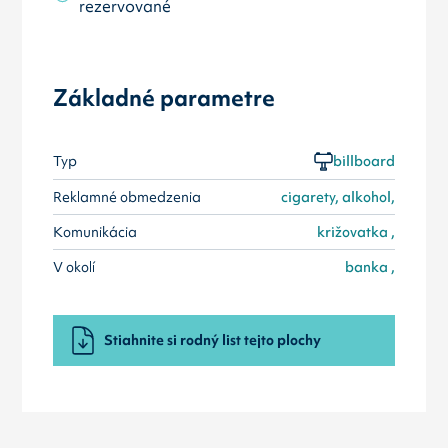
rezervované
Základné parametre
Typ
billboard
Reklamné obmedzenia
cigarety, alkohol,
Komunikácia
križovatka ,
V okolí
banka ,
Stiahnite si rodný list tejto plochy