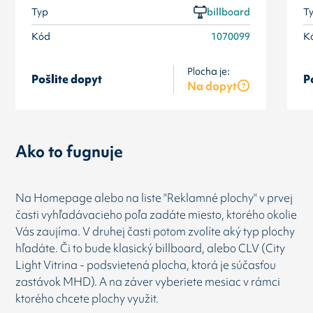
Typ
billboard
T
Kód
1070099
K
Plocha je:
Pošlite dopyt
P
Na dopyt
Ako to fugnuje
Na Homepage alebo na liste "Reklamné plochy" v prvej
časti vyhľadávacieho poľa zadáte miesto, ktorého okolie
Vás zaujíma. V druhej časti potom zvolíte aký typ plochy
hľadáte. Či to bude klasický billboard, alebo CLV (City
Light Vitrina - podsvietená plocha, ktorá je súčasťou
zastávok MHD). A na záver vyberiete mesiac v rámci
ktorého chcete plochy využit.