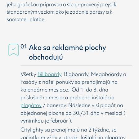
jeho grafickou prípravou a ste pripravený prejsť k
štandardným veciam ako je zadanie adresy a k
samotnej platbe.
01.
Ako sa reklamné plochy
obchodujú
Všetky
Billboardy
, Bigboardy, Megaboardy a
Fasády z našej ponuky sa prenajímajú na
kalendárne mesiace. Od 1. do 3. dňa
príslušného mesiaca prebieha inštalácia
plagátov
/ banerov. Následne visí
plagát na
objednanej ploche do 30./31 dňa v mesiaci (
vynimkou je február ).
Citylighty sa prenajímajú na 2 týždne, so
začiatkom vždy v utorok. Inštalácia plagátov