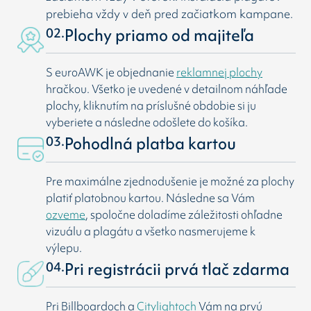
prebieha vždy v deň pred začiatkom kampane.
02.
Plochy priamo od majiteľa
S euroAWK je objednanie
reklamnej plochy
hračkou. Všetko je uvedené v detailnom náhľade
plochy, kliknutím na príslušné obdobie si ju
vyberiete a následne odošlete do košíka.
03.
Pohodlná platba kartou
Pre maximálne zjednodušenie je možné za plochy
platiť platobnou kartou. Následne sa Vám
ozveme
, spoločne doladíme záležitosti ohľadne
vizuálu a plagátu a všetko nasmerujeme k
výlepu.
04.
Pri registrácii prvá tlač zdarma
Pri Billboardoch a
Citylightoch
Vám na prvú