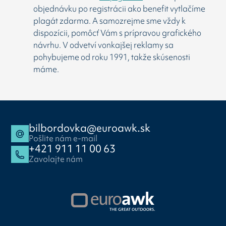
objednávku po registrácii ako benefit vytlačíme
plagát zdarma. A samozrejme sme vždy k
dispozícii, pomôcť Vám s prípravou grafického
návrhu. V odvetví vonkajšej reklamy sa
pohybujeme od roku 1991, takže skúsenosti
máme.
bilbordovka@euroawk.sk
Pošlite nám e-mail
+421 911 11 00 63
Zavolajte nám