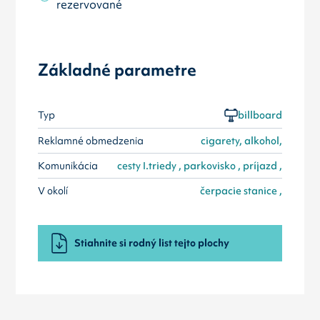
rezervované
Základné parametre
Typ
billboard
Reklamné obmedzenia
cigarety, alkohol,
Komunikácia
cesty I.triedy , parkovisko , príjazd ,
V okolí
čerpacie stanice ,
Stiahnite si rodný list tejto plochy