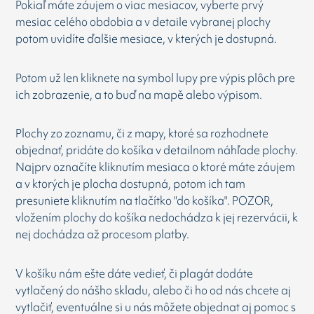
Pokiaľ máte záujem o viac mesiacov, vyberte prvý
mesiac celého obdobia a v detaile vybranej plochy
potom uvidíte ďalšie mesiace, v kterých je dostupná.
Potom už len kliknete na symbol lupy pre výpis plôch pre
ich zobrazenie, a to buď na mapě alebo výpisom.
Plochy zo zoznamu, či z mapy, ktoré sa rozhodnete
objednať, pridáte do košíka v detailnom náhľade plochy.
Najprv označíte kliknutím mesiaca o ktoré máte záujem
a v ktorých je plocha dostupná, potom ich tam
presuniete kliknutím na tlačítko "do košíka". POZOR,
vložením plochy do košíka nedochádza k jej rezervácii, k
nej dochádza až procesom platby.
V košíku nám ešte dáte vedieť, či plagát dodáte
vytlačený do nášho skladu, alebo či ho od nás chcete aj
vytlačiť, eventuálne si u nás môžete objednat aj pomoc s