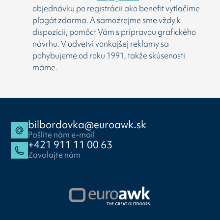
objednávku po registrácii ako benefit vytlačíme
plagát zdarma. A samozrejme sme vždy k
dispozícii, pomôcť Vám s prípravou grafického
návrhu. V odvetví vonkajšej reklamy sa
pohybujeme od roku 1991, takže skúsenosti
máme.
bilbordovka@euroawk.sk
Pošlite nám e-mail
+421 911 11 00 63
Zavolajte nám