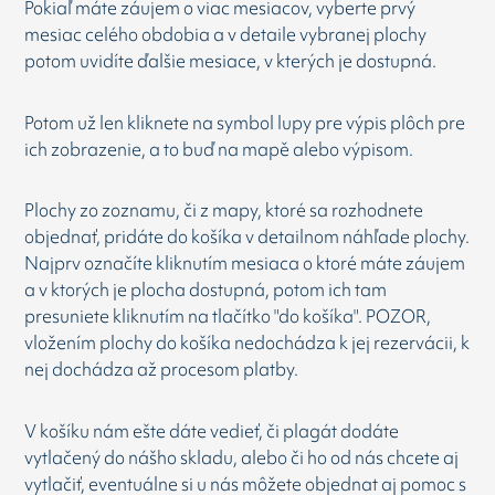
Pokiaľ máte záujem o viac mesiacov, vyberte prvý
mesiac celého obdobia a v detaile vybranej plochy
potom uvidíte ďalšie mesiace, v kterých je dostupná.
Potom už len kliknete na symbol lupy pre výpis plôch pre
ich zobrazenie, a to buď na mapě alebo výpisom.
Plochy zo zoznamu, či z mapy, ktoré sa rozhodnete
objednať, pridáte do košíka v detailnom náhľade plochy.
Najprv označíte kliknutím mesiaca o ktoré máte záujem
a v ktorých je plocha dostupná, potom ich tam
presuniete kliknutím na tlačítko "do košíka". POZOR,
vložením plochy do košíka nedochádza k jej rezervácii, k
nej dochádza až procesom platby.
V košíku nám ešte dáte vedieť, či plagát dodáte
vytlačený do nášho skladu, alebo či ho od nás chcete aj
vytlačiť, eventuálne si u nás môžete objednat aj pomoc s