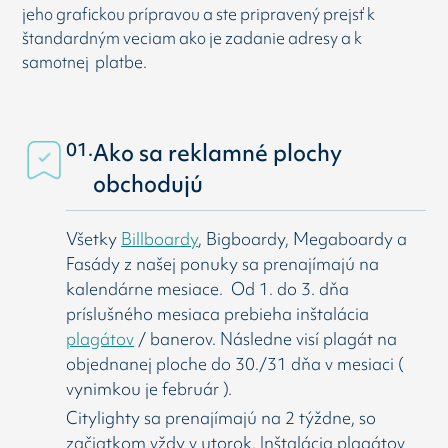
jeho grafickou prípravou a ste pripravený prejsť k
štandardným veciam ako je zadanie adresy a k
samotnej platbe.
01.
Ako sa reklamné plochy
obchodujú
Všetky
Billboardy
, Bigboardy, Megaboardy a
Fasády z našej ponuky sa prenajímajú na
kalendárne mesiace. Od 1. do 3. dňa
príslušného mesiaca prebieha inštalácia
plagátov
/ banerov. Následne visí
plagát na
objednanej ploche do 30./31 dňa v mesiaci (
vynimkou je február ).
Citylighty sa prenajímajú na 2 týždne, so
začiatkom vždy v utorok. Inštalácia plagátov