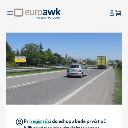
Pri
registráci
do eshopu bude prvá tlač
billboardov alebo citylightov v cene