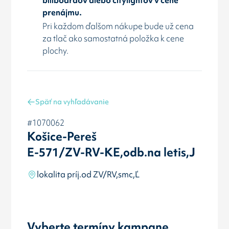
prenájmu.
Pri každom ďalšom nákupe bude už cena
za tlač ako samostatná položka k cene
plochy.
Späť na vyhľadávanie
#1070062
Košice-Pereš
E-571/ZV-RV-KE,odb.na letis,J
lokalita príj.od ZV/RV,smc,Ľ
Vyberte termíny kampane