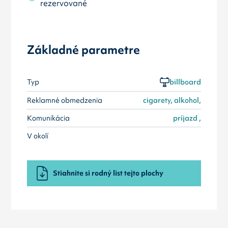
rezervované
Základné parametre
Typ
billboard
Reklamné obmedzenia
cigarety, alkohol,
Komunikácia
príjazd ,
V okolí
Stiahnite si rodný list tejto plochy