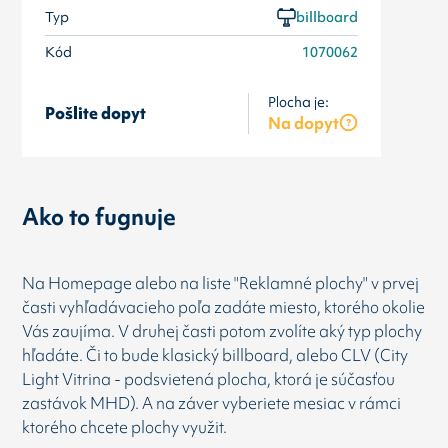
Typ
billboard
Kód
1070062
Plocha je:
Pošlite dopyt
Na dopyt
Ako to fugnuje
Na Homepage alebo na liste "Reklamné plochy" v prvej
časti vyhľadávacieho poľa zadáte miesto, ktorého okolie
Vás zaujíma. V druhej časti potom zvolíte aký typ plochy
hľadáte. Či to bude klasický billboard, alebo CLV (City
Light Vitrina - podsvietená plocha, ktorá je súčasťou
zastávok MHD). A na záver vyberiete mesiac v rámci
ktorého chcete plochy využit.