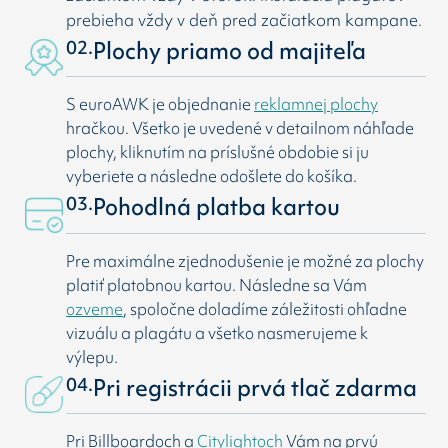
prebieha vždy v deň pred začiatkom kampane.
02.
Plochy priamo od majiteľa
S euroAWK je objednanie
reklamnej plochy
hračkou. Všetko je uvedené v detailnom náhľade
plochy, kliknutím na príslušné obdobie si ju
vyberiete a následne odošlete do košíka.
03.
Pohodlná platba kartou
Pre maximálne zjednodušenie je možné za plochy
platiť platobnou kartou. Následne sa Vám
ozveme
, spoločne doladíme záležitosti ohľadne
vizuálu a plagátu a všetko nasmerujeme k
výlepu.
04.
Pri registrácii prvá tlač zdarma
Pri Billboardoch a
Citylightoch
Vám na prvú