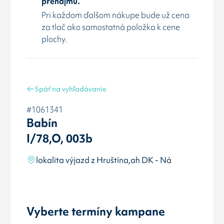
prenájmu.
Pri každom ďalšom nákupe bude už cena
za tlač ako samostatná položka k cene
plochy.
Späť na vyhľadávanie
#1061341
Babín
I/78,O, 003b
lokalita výjazd z Hruštína,ah DK - Ná
Vyberte termíny kampane