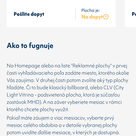
Plocha je:
Pošlite dopyt
P
Na dopyt
Ako to fugnuje
Na Homepage alebo na liste "Reklamné plochy" v prvej
časti vyhľadávacieho poľa zadáte miesto, ktorého okolie
Vás zaujíma. V druhej časti potom zvolíte aký typ plochy
hľadáte. Či to bude klasický billboard, alebo CLV (City
Light Vitrina - podsvietená plocha, ktorá je súčasťou
zastávok MHD). A na záver vyberiete mesiac v rámci
ktorého chcete plochy využit.
Pokiaľ máte záujem o viac mesiacov, vyberte prvý
mesiac celého obdobia a v detaile vybranej plochy
potom uvidíte ďalšie mesiace, v kterých je dostupná.