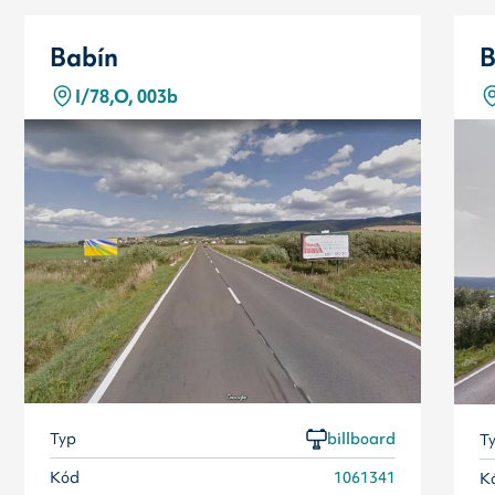
Babín
B
I/78,O, 003b
Typ
billboard
T
Kód
1061341
K