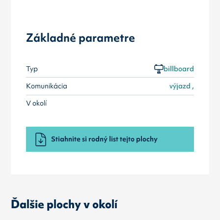
Základné parametre
Typ
billboard
Komunikácia
výjazd ,
V okolí
Stiahnite si rodný list tejto plochy
Ďalšie plochy v okolí