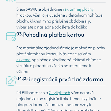
S euroAWK je objednanie
reklamnej plochy
hračkou. Všetko je uvedené v detailnom náhľade
plochy, kliknutím na príslušné obdobie si ju
vyberiete a následne odošlete do košíka.
03.
Pohodlná platba kartou
Pre maximálne zjednodušenie je možné za plochy
platiť platobnou kartou. Následne sa Vám
ozveme
, spoločne doladíme záležitosti ohľadne
vizuálu a plagátu a všetko nasmerujeme k
výlepu.
04.
Pri registrácii prvá tlač zdarma
Pri Billboardoch a
Citylightoch
Vám na prvú
objednávku po registrácii ako benefit vytlačíme
plagát zdarma. A samozrejme sme vždy k
dispozícii, pomôcť Vám s prípravou grafického