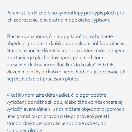
Potom už len kliknete na symbol lupy pre výpis plôch pre
ich zobrazenie, a to buď na mapě alebo výpisom.
Plochy zo zoznamu, či z mapy, ktoré sa rozhodnete
objednať, pridáte do košíka v detailnom náhľade plochy.
Najprv označíte kliknutím mesiaca o ktoré máte záujem
a v ktorých je plocha dostupná, potom ich tam
presuniete kliknutím na tlačítko "do košíka". POZOR,
vložením plochy do košíka nedochádza k jej rezervácii, k
nej dochádza až procesom platby.
V košíku nám ešte dáte vedieť, či plagát dodáte
vytlačený do nášho skladu, alebo či ho od nás chcete aj
vytlačiť, eventuálne si u nás môžete objednat aj pomoc s
jeho grafickou prípravou a ste pripravený prejsť k
štandardným veciam ako je zadanie adresy a k
samotnej platbe.