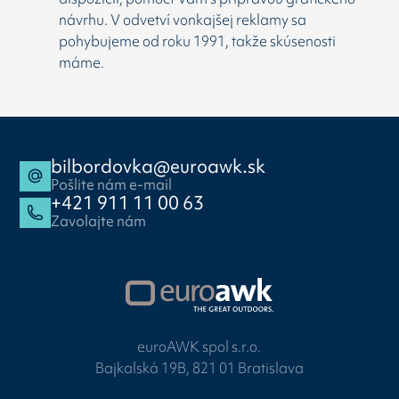
návrhu. V odvetví vonkajšej reklamy sa
pohybujeme od roku 1991, takže skúsenosti
máme.
bilbordovka@euroawk.sk
Pošlite nám e-mail
+421 911 11 00 63
Zavolajte nám
euroAWK spol s.r.o.
Bajkalská 19B, 821 01 Bratislava