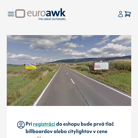
Pri
registráci
do eshopu bude prvá tlač
billboardov alebo citylightov v cene