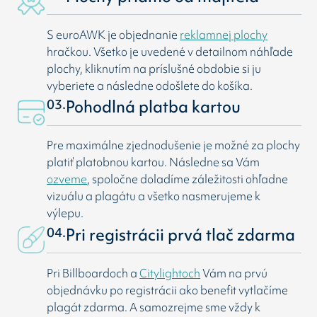
S euroAWK je objednanie
reklamnej plochy
hračkou. Všetko je uvedené v detailnom náhľade
plochy, kliknutím na príslušné obdobie si ju
vyberiete a následne odošlete do košíka.
03.
Pohodlná platba kartou
Pre maximálne zjednodušenie je možné za plochy
platiť platobnou kartou. Následne sa Vám
ozveme
, spoločne doladíme záležitosti ohľadne
vizuálu a plagátu a všetko nasmerujeme k
výlepu.
04.
Pri registrácii prvá tlač zdarma
Pri Billboardoch a
Citylightoch
Vám na prvú
objednávku po registrácii ako benefit vytlačíme
plagát zdarma. A samozrejme sme vždy k