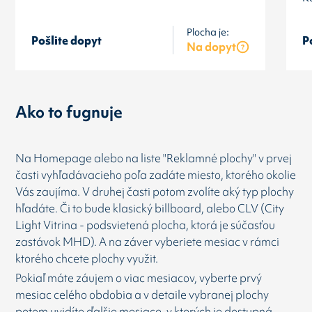
Plocha je:
Pošlite dopyt
P
Na dopyt
Ako to fugnuje
Na Homepage alebo na liste "Reklamné plochy" v prvej
časti vyhľadávacieho poľa zadáte miesto, ktorého okolie
Vás zaujíma. V druhej časti potom zvolíte aký typ plochy
hľadáte. Či to bude klasický billboard, alebo CLV (City
Light Vitrina - podsvietená plocha, ktorá je súčasťou
zastávok MHD). A na záver vyberiete mesiac v rámci
ktorého chcete plochy využit.
Pokiaľ máte záujem o viac mesiacov, vyberte prvý
mesiac celého obdobia a v detaile vybranej plochy
potom uvidíte ďalšie mesiace, v kterých je dostupná.