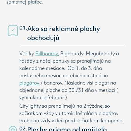
samotnej platbe.
01.
Ako sa reklamné plochy
obchodujú
Všetky
Billboardy
, Bigboardy, Megaboardy a
Fasády z našej ponuky sa prenajímajú na
kalendárne mesiace. Od 1. do 3. dňa
príslušného mesiaca prebieha inštalácia
plagátov
/ banerov. Následne visí
plagát na
objednanej ploche do 30./31 dňa v mesiaci (
vynimkou je február ).
Citylighty sa prenajímajú na 2 týždne, so
začiatkom vždy v utorok. Inštalácia plagátov
prebieha vždy v deň pred začiatkom kampane.
02.
Plochy priamo od majiteľa