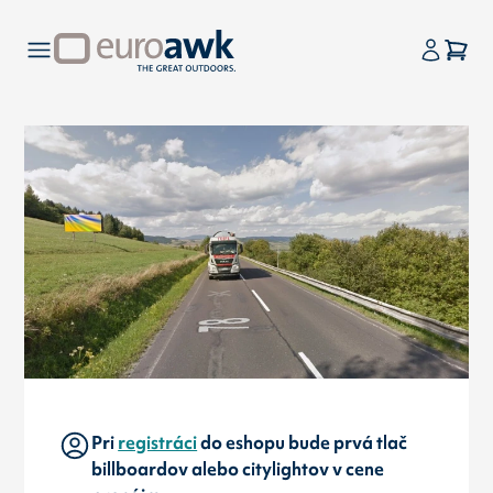
Pri
registráci
do eshopu bude prvá tlač
billboardov alebo citylightov v cene