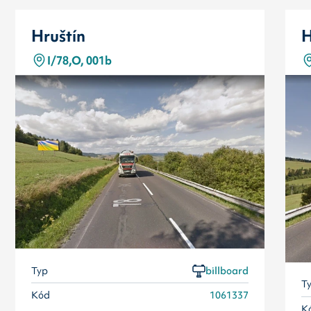
Hruštín
H
I/78,O, 001b
Typ
billboard
T
Kód
1061337
K