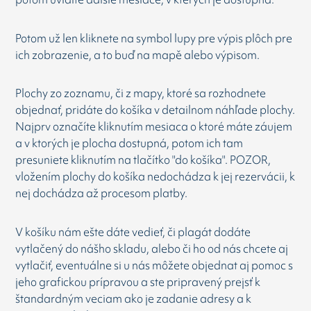
Potom už len kliknete na symbol lupy pre výpis plôch pre
ich zobrazenie, a to buď na mapě alebo výpisom.
Plochy zo zoznamu, či z mapy, ktoré sa rozhodnete
objednať, pridáte do košíka v detailnom náhľade plochy.
Najprv označíte kliknutím mesiaca o ktoré máte záujem
a v ktorých je plocha dostupná, potom ich tam
presuniete kliknutím na tlačítko "do košíka". POZOR,
vložením plochy do košíka nedochádza k jej rezervácii, k
nej dochádza až procesom platby.
V košíku nám ešte dáte vedieť, či plagát dodáte
vytlačený do nášho skladu, alebo či ho od nás chcete aj
vytlačiť, eventuálne si u nás môžete objednat aj pomoc s
jeho grafickou prípravou a ste pripravený prejsť k
štandardným veciam ako je zadanie adresy a k