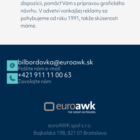
dispozícii, pomôcť Vám s prípravou grafického
návrhu. V odvetví vonkajšej reklamy sa
pohybujeme od roku 1991, takže skúsenosti
máme.
bilbordovka@euroawk.sk
Pošlite nám e-mail
+421 911 11 00 63
Zavolajte nám
euroAWK spol s.r.o.
Bajkalská 19B, 821 01 Bratislava