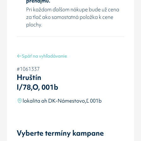
prenájmu.
Pri každom ďalšom nákupe bude už cena
za tlač ako samostatná položka k cene
plochy.
Späť na vyhľadávanie
#1061337
Hruštín
I/78,O, 001b
lokalita ah DK-Námestovo,Ľ 001b
Vyberte termíny kampane