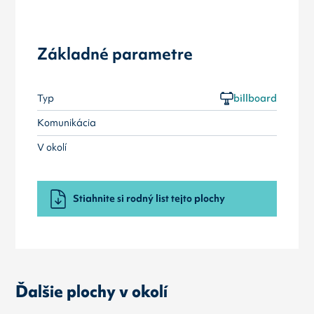
Základné parametre
Typ
billboard
Komunikácia
V okolí
Stiahnite si rodný list tejto plochy
Ďalšie plochy v okolí