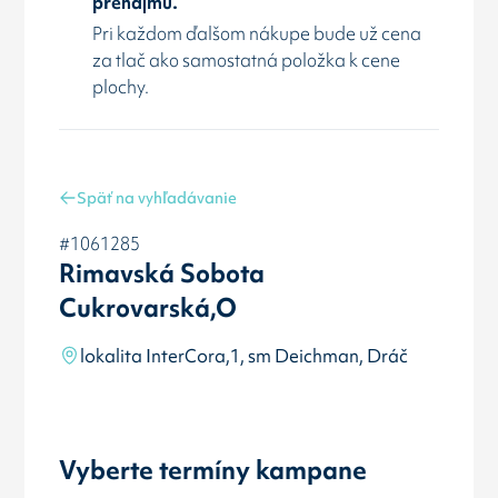
prenájmu.
Pri každom ďalšom nákupe bude už cena
za tlač ako samostatná položka k cene
plochy.
Späť na vyhľadávanie
#1061285
Rimavská Sobota
Cukrovarská,O
lokalita InterCora,1, sm Deichman, Dráč
Vyberte termíny kampane