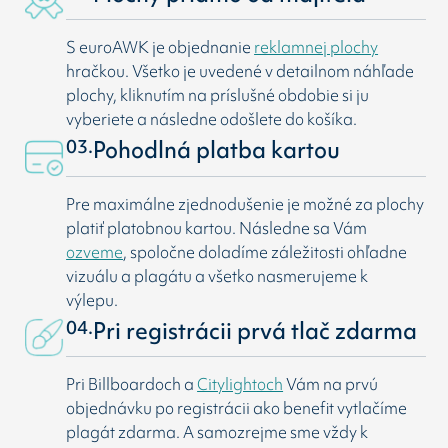
S euroAWK je objednanie
reklamnej plochy
hračkou. Všetko je uvedené v detailnom náhľade
plochy, kliknutím na príslušné obdobie si ju
vyberiete a následne odošlete do košíka.
03.
Pohodlná platba kartou
Pre maximálne zjednodušenie je možné za plochy
platiť platobnou kartou. Následne sa Vám
ozveme
, spoločne doladíme záležitosti ohľadne
vizuálu a plagátu a všetko nasmerujeme k
výlepu.
04.
Pri registrácii prvá tlač zdarma
Pri Billboardoch a
Citylightoch
Vám na prvú
objednávku po registrácii ako benefit vytlačíme
plagát zdarma. A samozrejme sme vždy k