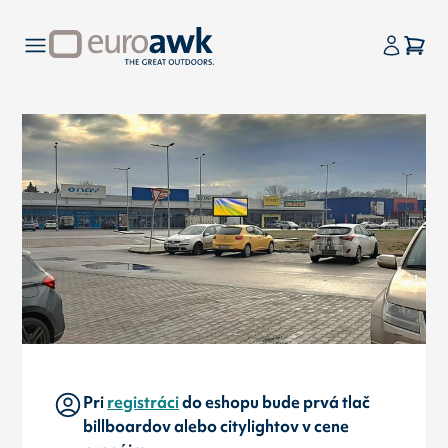
Pri
registráci
do eshopu bude prvá tlač
billboardov alebo citylightov v cene