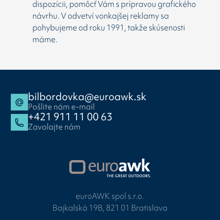
dispozícii, pomôcť Vám s prípravou grafického
návrhu. V odvetví vonkajšej reklamy sa
pohybujeme od roku 1991, takže skúsenosti
máme.
bilbordovka@euroawk.sk
Pošlite nám e-mail
+421 911 11 00 63
Zavolajte nám
euroAWK spol s.r.o.
Bajkalská 19B, 821 01 Bratislava