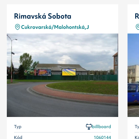
Rimavská Sobota
R
Cukrovarská/Malohontská,J
Typ
billboard
T
Kód
1060144
K