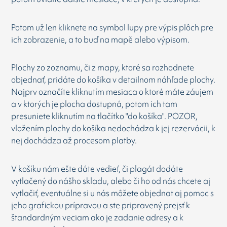
Potom už len kliknete na symbol lupy pre výpis plôch pre
ich zobrazenie, a to buď na mapě alebo výpisom.
Plochy zo zoznamu, či z mapy, ktoré sa rozhodnete
objednať, pridáte do košíka v detailnom náhľade plochy.
Najprv označíte kliknutím mesiaca o ktoré máte záujem
a v ktorých je plocha dostupná, potom ich tam
presuniete kliknutím na tlačítko "do košíka". POZOR,
vložením plochy do košíka nedochádza k jej rezervácii, k
nej dochádza až procesom platby.
V košíku nám ešte dáte vedieť, či plagát dodáte
vytlačený do nášho skladu, alebo či ho od nás chcete aj
vytlačiť, eventuálne si u nás môžete objednat aj pomoc s
jeho grafickou prípravou a ste pripravený prejsť k
štandardným veciam ako je zadanie adresy a k