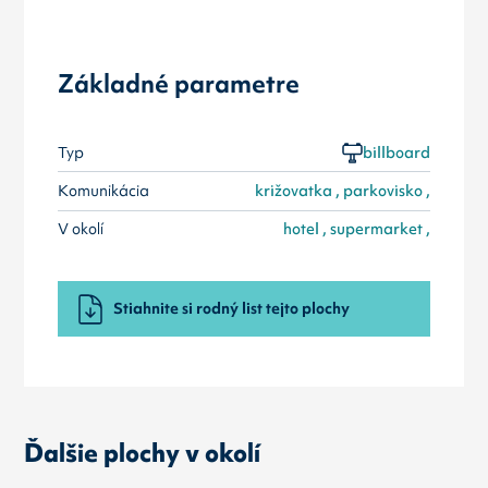
Základné parametre
Typ
billboard
Komunikácia
križovatka , parkovisko ,
V okolí
hotel , supermarket ,
Stiahnite si rodný list tejto plochy
Ďalšie plochy v okolí