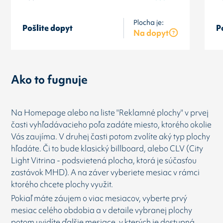
Plocha je:
Pošlite dopyt
P
Na dopyt
Ako to fugnuje
Na Homepage alebo na liste "Reklamné plochy" v prvej
časti vyhľadávacieho poľa zadáte miesto, ktorého okolie
Vás zaujíma. V druhej časti potom zvolíte aký typ plochy
hľadáte. Či to bude klasický billboard, alebo CLV (City
Light Vitrina - podsvietená plocha, ktorá je súčasťou
zastávok MHD). A na záver vyberiete mesiac v rámci
ktorého chcete plochy využit.
Pokiaľ máte záujem o viac mesiacov, vyberte prvý
mesiac celého obdobia a v detaile vybranej plochy
potom uvidíte ďalšie mesiace, v kterých je dostupná.