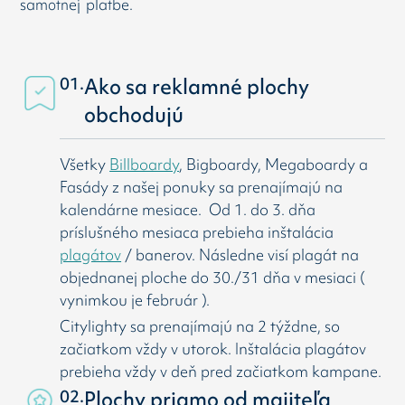
samotnej platbe.
01.
Ako sa reklamné plochy
obchodujú
Všetky
Billboardy
, Bigboardy, Megaboardy a
Fasády z našej ponuky sa prenajímajú na
kalendárne mesiace. Od 1. do 3. dňa
príslušného mesiaca prebieha inštalácia
plagátov
/ banerov. Následne visí
plagát na
objednanej ploche do 30./31 dňa v mesiaci (
vynimkou je február ).
Citylighty sa prenajímajú na 2 týždne, so
začiatkom vždy v utorok. Inštalácia plagátov
prebieha vždy v deň pred začiatkom kampane.
02.
Plochy priamo od majiteľa