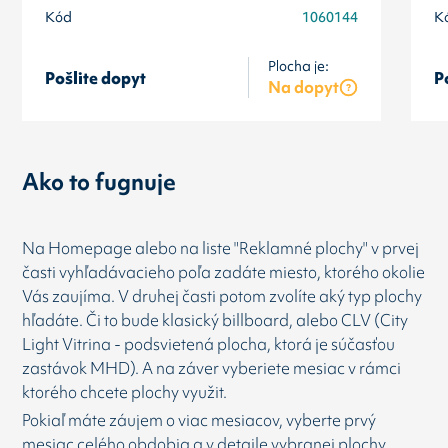
Kód
1060144
K
Plocha je:
Pošlite dopyt
P
Na dopyt
Ako to fugnuje
Na Homepage alebo na liste "Reklamné plochy" v prvej
časti vyhľadávacieho poľa zadáte miesto, ktorého okolie
Vás zaujíma. V druhej časti potom zvolíte aký typ plochy
hľadáte. Či to bude klasický billboard, alebo CLV (City
Light Vitrina - podsvietená plocha, ktorá je súčasťou
zastávok MHD). A na záver vyberiete mesiac v rámci
ktorého chcete plochy využit.
Pokiaľ máte záujem o viac mesiacov, vyberte prvý
mesiac celého obdobia a v detaile vybranej plochy