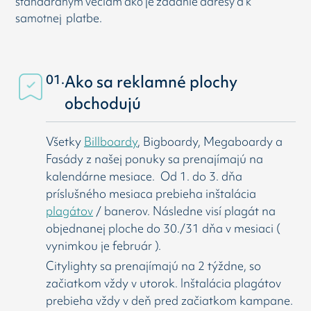
štandardným veciam ako je zadanie adresy a k
samotnej platbe.
01.
Ako sa reklamné plochy
obchodujú
Všetky
Billboardy
, Bigboardy, Megaboardy a
Fasády z našej ponuky sa prenajímajú na
kalendárne mesiace. Od 1. do 3. dňa
príslušného mesiaca prebieha inštalácia
plagátov
/ banerov. Následne visí
plagát na
objednanej ploche do 30./31 dňa v mesiaci (
vynimkou je február ).
Citylighty sa prenajímajú na 2 týždne, so
začiatkom vždy v utorok. Inštalácia plagátov
prebieha vždy v deň pred začiatkom kampane.