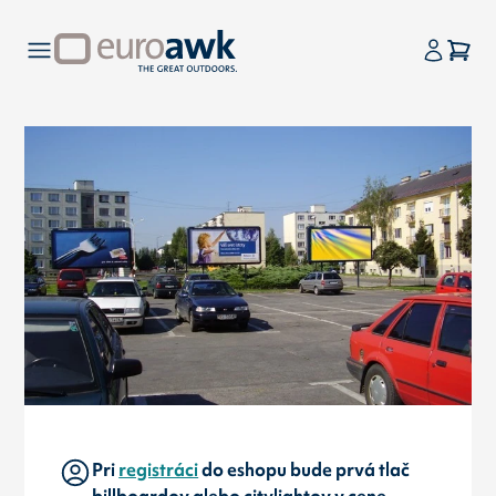
Pri
registráci
do eshopu bude prvá tlač
billboardov alebo citylightov v cene