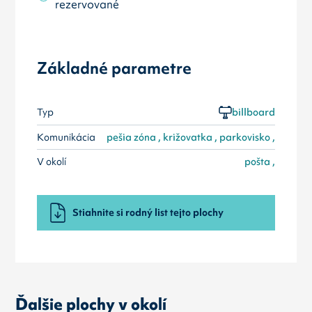
rezervované
Základné parametre
Typ
billboard
Komunikácia
pešia zóna , križovatka , parkovisko ,
V okolí
pošta ,
Stiahnite si rodný list tejto plochy
Ďalšie plochy v okolí