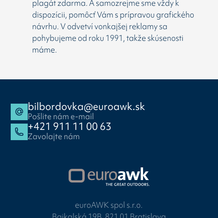
plagát zdarma. A samozrejme sme vždy k
dispozícii, pomôcť Vám s prípravou grafického
návrhu. V odvetví vonkajšej reklamy sa
pohybujeme od roku 1991, takže skúsenosti
máme.
bilbordovka@euroawk.sk
Pošlite nám e-mail
+421 911 11 00 63
Zavolajte nám
euroAWK spol s.r.o.
Bajkalská 19B, 821 01 Bratislava