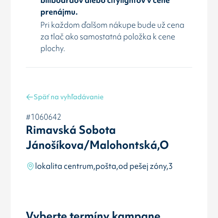
prenájmu.
Pri každom ďalšom nákupe bude už cena
za tlač ako samostatná položka k cene
plochy.
Späť na vyhľadávanie
#1060642
Rimavská Sobota
Jánošíkova/Malohontská,O
lokalita centrum,pošta,od pešej zóny,3
Vyberte termíny kampane