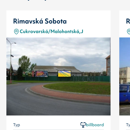
Rimavská Sobota
R
Cukrovarská/Malohontská,J
Typ
billboard
T