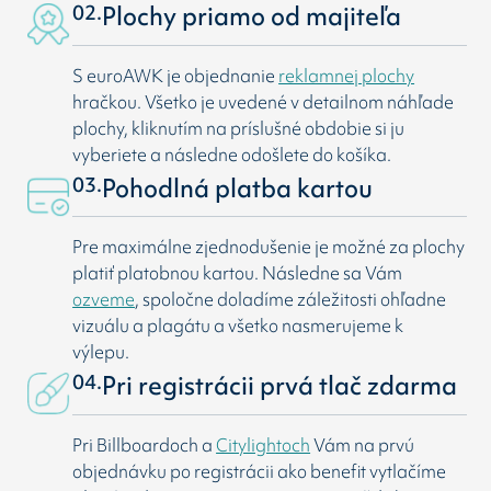
02.
Plochy priamo od majiteľa
S euroAWK je objednanie
reklamnej plochy
hračkou. Všetko je uvedené v detailnom náhľade
plochy, kliknutím na príslušné obdobie si ju
vyberiete a následne odošlete do košíka.
03.
Pohodlná platba kartou
Pre maximálne zjednodušenie je možné za plochy
platiť platobnou kartou. Následne sa Vám
ozveme
, spoločne doladíme záležitosti ohľadne
vizuálu a plagátu a všetko nasmerujeme k
výlepu.
04.
Pri registrácii prvá tlač zdarma
Pri Billboardoch a
Citylightoch
Vám na prvú
objednávku po registrácii ako benefit vytlačíme