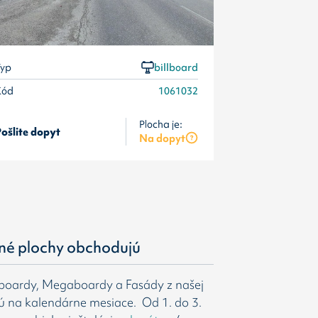
yp
billboard
Kód
1061032
Plocha je:
ošlite dopyt
Pošlite dopyt
Na dopyt
né plochy obchodujú
gboardy, Megaboardy a Fasády z našej
ú na kalendárne mesiace. Od 1. do 3.