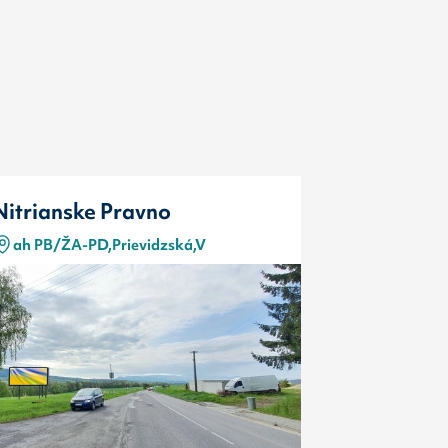
Nitrianske Pravno
Nitriansk
ah PB/ŽA-PD,Prievidzská,V
ah PB/ŽA-
Typ
Kód