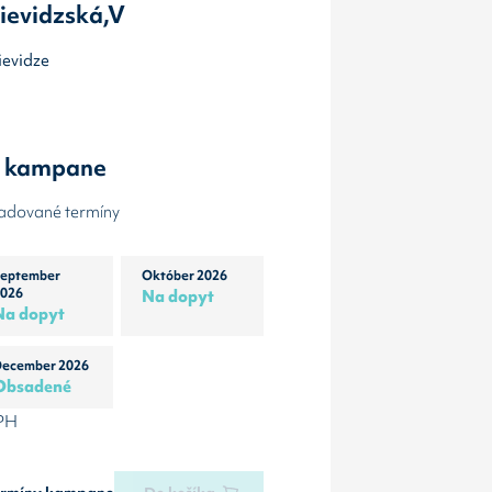
ievidzská,V
ievidze
y kampane
žadované termíny
eptember
Október 2026
026
Na dopyt
Na dopyt
ecember 2026
Obsadené
DPH