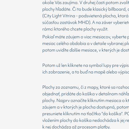
okolie Vás zaujíma. V druhej časti potom zvolí
plochy hľadáte. Či to bude klasický billboard,
(City Light Vitrina - podsvietená plocha, ktorá 
súčasťou zastávok MHD). A na záver vyberiet
rámci ktorého chcete plochy využit.
Pokiaľ máte záujem o viac mesiacov, vyberte 
mesiac celého obdobia a v detaile vybranej p
potom uvidíte ďalšie mesiace, v kterých je dos
Potom už len kliknete na symbol lupy pre výpis
ich zobrazenie, a to buď na mapě alebo výpis
Plochy zo zoznamu, či z mapy, ktoré sa rozho
objednať, pridáte do košíka v detailnom náhľ
plochy. Najprv označíte kliknutím mesiaca o 
záujem a v ktorých je plocha dostupná, potom
presuniete kliknutím na tlačítko "do košíka".
vložením plochy do košíka nedochádza k jej re
k nej dochádza až procesom platby.