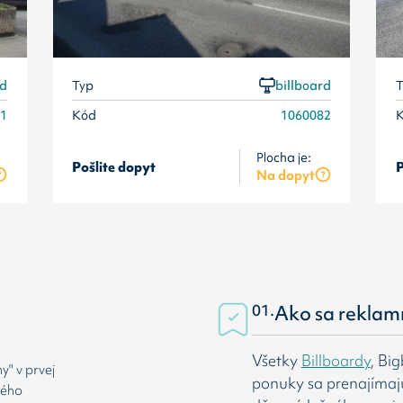
rd
Typ
billboard
T
81
Kód
1060082
Plocha je:
Pošlite dopyt
P
Na dopyt
01.
Ako sa reklam
Všetky
Billboardy
, Bi
" v prvej
ponuky sa prenajímaj
rého