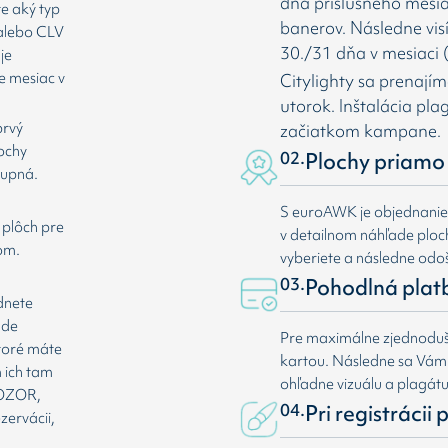
dňa príslušného mesia
te aký typ
banerov. Následne vis
 alebo CLV
30./31 dňa v mesiaci (
je
e mesiac v
Citylighty sa prenají
utorok. Inštalácia pl
prvý
začiatkom kampane.
lochy
02.
Plochy priamo 
tupná.
S euroAWK je objednani
 plôch pre
v detailnom náhľade plochy
om.
vyberiete a následne odoš
03.
Pohodlná plat
dnete
ade
Pre maximálne zjednoduše
ktoré máte
kartou. Následne sa Vá
 ich tam
ohľadne vizuálu a plagát
 POZOR,
04.
Pri registrácii
zervácii,