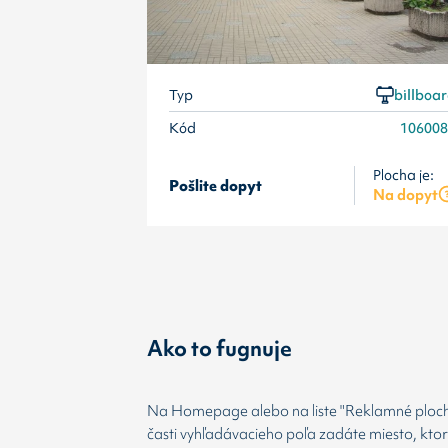
Typ
billboa
Kód
10600
Plocha je:
Pošlite dopyt
Na dopyt
Ako to fugnuje
Na Homepage alebo na liste "Reklamné plochy
časti vyhľadávacieho poľa zadáte miesto, kto