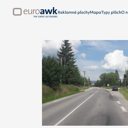
Reklamné plochy
Mapa
Typy plôch
O n