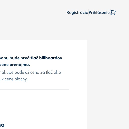
Registrácia
Prihlásenie
opu bude prvá tlač billboardov
 cene prenájmu.
nákupe bude už cena za tlač ako
 k cene plochy.
no