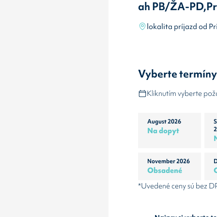
ah PB/ŽA-PD,Pr
lokalita príjazd od Pr
Vyberte termín
Kliknutím vyberte po
August 2026
S
Na dopyt
2
November 2026
D
Obsadené
*Uvedené ceny sú bez 