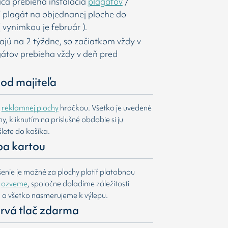
ca prebieha inštalácia
plagátov
/
í
plagát na objednanej ploche do
 vynimkou je február ).
majú na 2 týždne, so začiatkom vždy v
agátov prebieha vždy v deň pred
od majiteľa
e
reklamnej plochy
hračkou. Všetko je uvedené
, kliknutím na príslušné obdobie si ju
lete do košíka.
ba kartou
nie je možné za plochy platiť platobnou
m
ozveme
, spoločne doladíme záležitosti
u a všetko nasmerujeme k výlepu.
 prvá tlač zdarma