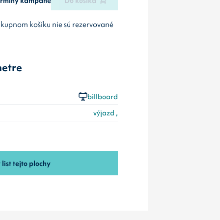
termíny kampane
Do košíka
ákupnom košíku nie sú rezervované
etre
billboard
výjazd ,
 list tejto plochy