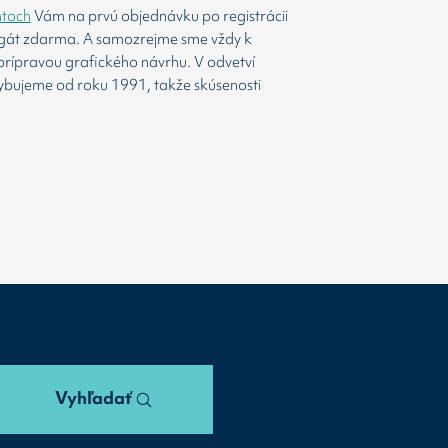
htoch
Vám na prvú objednávku po registrácii
agát zdarma. A samozrejme sme vždy k
prípravou grafického návrhu. V odvetví
ybujeme od roku 1991, takže skúsenosti
Vyhľadať