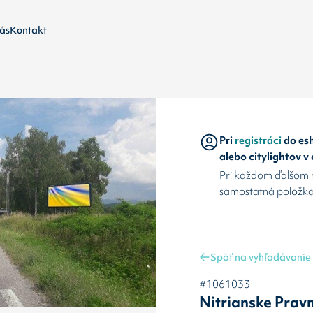
ás
Kontakt
Pri
registráci
do esh
alebo citylightov v
Pri každom ďalšom 
samostatná položka
Späť na vyhľadávanie
#1061033
Nitrianske Prav