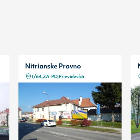
Nitrianske Pravno
I/64,ŽA-PD,Prievidzská