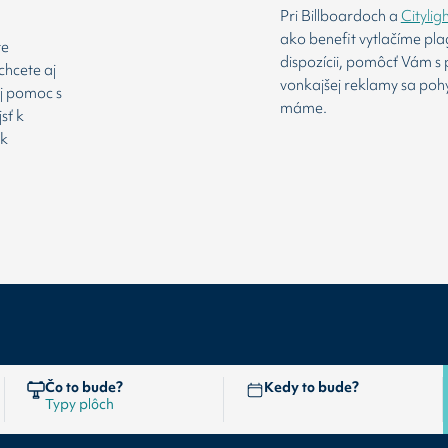
Pri Billboardoch a
Citylig
ako benefit vytlačíme pl
te
dispozícii, pomôcť Vám s 
chcete aj
vonkajšej reklamy sa poh
aj pomoc s
máme.
sť k
 k
Čo to bude?
Kedy to bude?