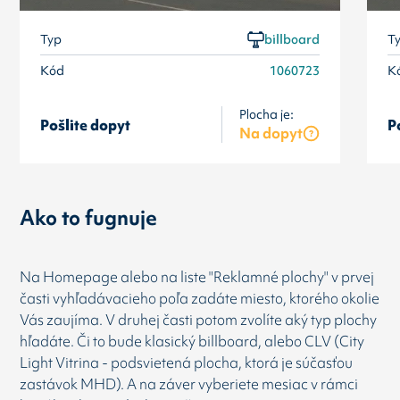
Typ
billboard
T
Kód
1060723
K
Plocha je:
Pošlite dopyt
P
Na dopyt
Ako to fugnuje
Na Homepage alebo na liste "Reklamné plochy" v prvej
časti vyhľadávacieho poľa zadáte miesto, ktorého okolie
Vás zaujíma. V druhej časti potom zvolíte aký typ plochy
hľadáte. Či to bude klasický billboard, alebo CLV (City
Light Vitrina - podsvietená plocha, ktorá je súčasťou
zastávok MHD). A na záver vyberiete mesiac v rámci