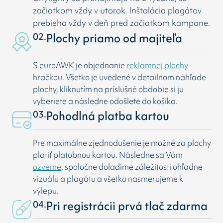
začiatkom vždy v utorok. Inštalácia plagátov
prebieha vždy v deň pred začiatkom kampane.
02.
Plochy priamo od majiteľa
S euroAWK je objednanie
reklamnej plochy
hračkou. Všetko je uvedené v detailnom náhľade
plochy, kliknutím na príslušné obdobie si ju
vyberiete a následne odošlete do košíka.
03.
Pohodlná platba kartou
Pre maximálne zjednodušenie je možné za plochy
platiť platobnou kartou. Následne sa Vám
ozveme
, spoločne doladíme záležitosti ohľadne
vizuálu a plagátu a všetko nasmerujeme k
výlepu.
04.
Pri registrácii prvá tlač zdarma