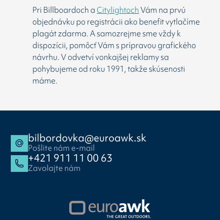
Pri Billboardoch a
Citylightoch
Vám na prvú
objednávku po registrácii ako benefit vytlačíme
plagát zdarma. A samozrejme sme vždy k
dispozícii, pomôcť Vám s prípravou grafického
návrhu. V odvetví vonkajšej reklamy sa
pohybujeme od roku 1991, takže skúsenosti
máme.
bilbordovka@euroawk.sk
Pošlite nám e-mail
+421 911 11 00 63
Zavolajte nám