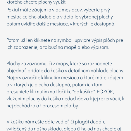
ktorého chcete plochy využit.
Pokiaľ máte záujem o viac mesiacov, vyberte prvý
mesiac celého obdobia a v detaile vybranej plochy
potom uvidíte ďalšie mesiace, v kterých je dostupná.
Potom už len kliknete na symbol lupy pre výpis plôch pre
ich zobrazenie, a to buď na mapě alebo výpisom.
Plochy zo zoznamu, či z mapy, ktoré sa rozhodnete
objednať, pridáte do košíka v detailnom náhľade plochy.
Najprv označíte kliknutím mesiaca o ktoré máte záujem
a v ktorých je plocha dostupná, potom ich tam
presuniete kliknutím na tlačítko "do košíka". POZOR,
vložením plochy do košíka nedochádza k jej rezervácii, k
nej dochádza až procesom platby.
V košíku nám ešte dáte vedieť, či plagát dodáte
vytlačený do nášho skladu, alebo či ho od nás chcete aj