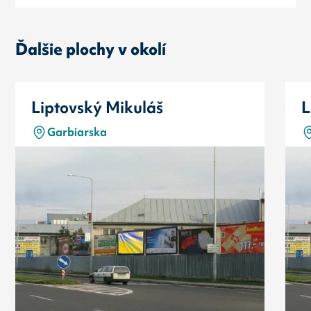
Ďalšie plochy v okolí
Liptovský Mikuláš
L
Garbiarska