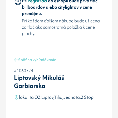
Pri
registráci
do eshopu bude prvá tlač
billboardov alebo citylightov v cene
prenájmu.
Pri každom ďalšom nákupe bude už cena
za tlač ako samostatná položka k cene
plochy.
Späť na vyhľadávanie
#1060724
Liptovský Mikuláš
Garbiarska
lokalita OZ Liptov,Tilia,Jednota,2 Stop