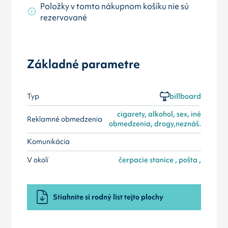
Položky v tomto nákupnom košíku nie sú
rezervované
Základné parametre
Typ
billboard
cigarety, alkohol, sex, iné
Reklamné obmedzenia
obmedzenia, drogy,neznáš.
Komunikácia
V okolí
čerpacie stanice , pošta ,
Stiahnite si rodný list tejto plochy