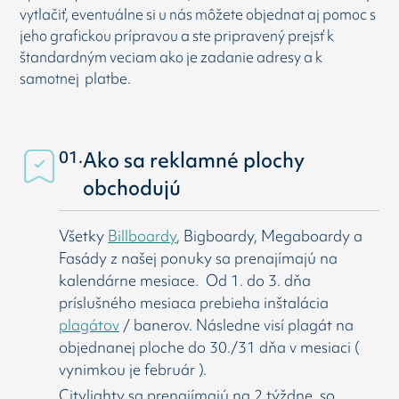
vytlačiť, eventuálne si u nás môžete objednat aj pomoc s
jeho grafickou prípravou a ste pripravený prejsť k
štandardným veciam ako je zadanie adresy a k
samotnej platbe.
01.
Ako sa reklamné plochy
obchodujú
Všetky
Billboardy
, Bigboardy, Megaboardy a
Fasády z našej ponuky sa prenajímajú na
kalendárne mesiace. Od 1. do 3. dňa
príslušného mesiaca prebieha inštalácia
plagátov
/ banerov. Následne visí
plagát na
objednanej ploche do 30./31 dňa v mesiaci (
vynimkou je február ).
Citylighty sa prenajímajú na 2 týždne, so