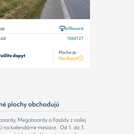
yp
billboard
Kód
1060127
Plocha je:
ošlite dopyt
Pošlite dopyt
Na dopyt
né plochy obchodujú
gboardy, Megaboardy a Fasády z našej
ú na kalendárne mesiace. Od 1. do 3.