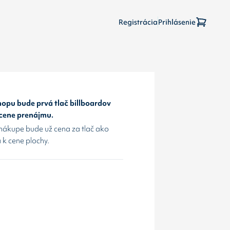
Registrácia
Prihlásenie
opu bude prvá tlač billboardov
 cene prenájmu.
nákupe bude už cena za tlač ako
 k cene plochy.