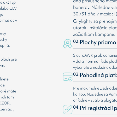
dňa príslušného mesia
te aký typ
banerov. Následne vis
 alebo CLV
30./31 dňa v mesiaci (
je
e mesiac v
Citylighty sa prenají
utorok. Inštalácia pl
prvý
začiatkom kampane.
lochy
02.
Plochy priamo 
tupná.
S euroAWK je objednani
 plôch pre
v detailnom náhľade plochy
om.
vyberiete a následne odoš
03.
Pohodlná plat
dnete
ade
Pre maximálne zjednoduše
ktoré máte
kartou. Následne sa Vá
 ich tam
ohľadne vizuálu a plagát
 POZOR,
04.
Pri registrácii
zervácii,