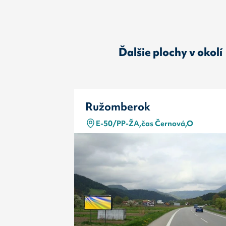
Ďalšie plochy v okolí
Ružomberok
E-50/PP-ŽA,čas Černová,O