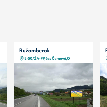
Ružomberok
E-50/ŽA-PP,čas Černová,O