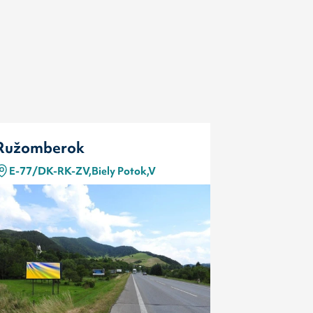
Ružomberok
Ružombe
E-77/DK-RK-ZV,Biely Potok,V
E-77/ZV-R
Typ
Kód