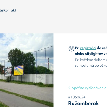
ás
Kontakt
Pri
registráci
do esh
alebo citylightov v
Pri každom ďalšom 
samostatná položka
Späť na vyhľadávanie
#1060624
Ružomberok