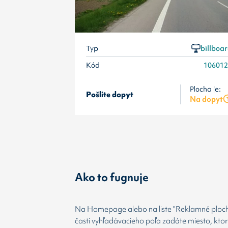
Typ
billboa
Kód
10601
Plocha je:
Pošlite dopyt
Na dopyt
Ako to fugnuje
Na Homepage alebo na liste "Reklamné plochy
časti vyhľadávacieho poľa zadáte miesto, kto