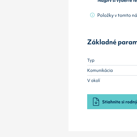
Najprv si vyberte 
Položky v tomto n
Základné param
Typ
Komunikácia
V okolí
Stiahnite si rodný