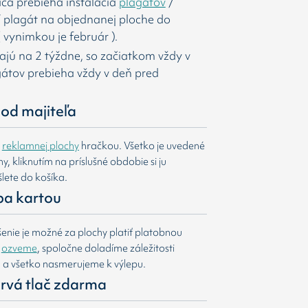
ca prebieha inštalácia
plagátov
/
í
plagát na objednanej ploche do
 vynimkou je február ).
majú na 2 týždne, so začiatkom vždy v
agátov prebieha vždy v deň pred
od majiteľa
e
reklamnej plochy
hračkou. Všetko je uvedené
, kliknutím na príslušné obdobie si ju
lete do košíka.
ba kartou
nie je možné za plochy platiť platobnou
m
ozveme
, spoločne doladíme záležitosti
u a všetko nasmerujeme k výlepu.
 prvá tlač zdarma