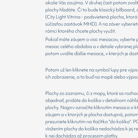
okolie Vás zaujíma. V druhej časti potom zvolí
plochy hľadáte. Či to bude klasický billboard,
(City Light Vitrina - podsvietená plocha, ktorá 
súčasťou zastávok MHD). A na záver vyberiet
rámci ktorého chcete plochy využit.
Pokiaľ máte záujem o viac mesiacov, vyberte 
mesiac celého obdobia a v detaile vybranej p
potom uvidíte ďalšie mesiace, v kterých je dos
Potom už len kliknete na symbol lupy pre výpis
ich zobrazenie, a to buď na mapě alebo výpis
Plochy zo zoznamu, či z mapy, ktoré sa rozho
objednať, pridáte do košíka v detailnom náhľ
plochy. Najprv označíte kliknutím mesiaca o 
záujem a v ktorých je plocha dostupná, potom
presuniete kliknutím na tlačítko "do košíka".
vložením plochy do košíka nedochádza k jej re
k nej dochádza až procesom platby.