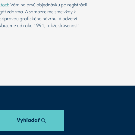
htoch
Vám na prvú objednávku po registrácii
agát zdarma. A samozrejme sme vždy k
prípravou grafického návrhu. V odvetví
ybujeme od roku 1991, takže skúsenosti
Vyhľadať