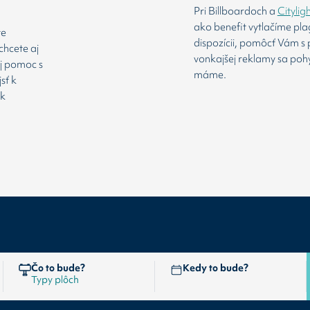
Pri Billboardoch a
Citylig
ako benefit vytlačíme pl
te
dispozícii, pomôcť Vám s 
chcete aj
vonkajšej reklamy sa poh
aj pomoc s
máme.
sť k
 k
Čo to bude?
Kedy to bude?