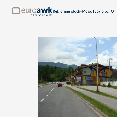
Reklamné plochy
Mapa
Typy plôch
O n