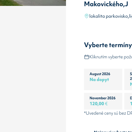
Makovického,J
lokalita parkovisko,l
Vyberte termín
Kliknutím vyberte po
August 2026
S
Na dopyt
2
November 2026
D
120,00
€
*Uvedené ceny sú bez 