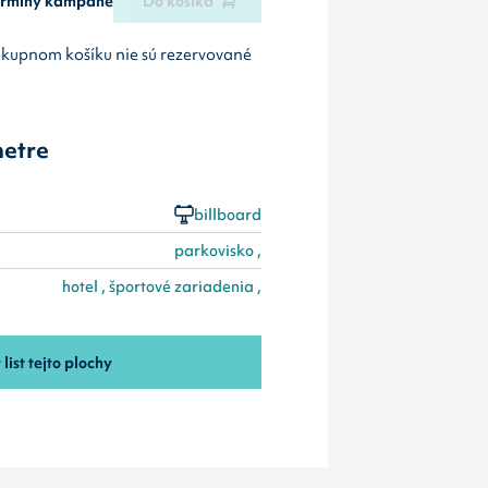
termíny kampane
Do košíka
ákupnom košíku nie sú rezervované
etre
billboard
parkovisko ,
hotel , športové zariadenia ,
 list tejto plochy