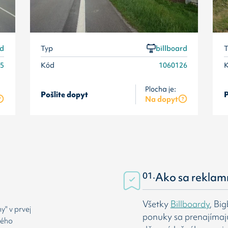
rd
Typ
billboard
T
25
Kód
1060126
Plocha je:
Pošlite dopyt
P
Na dopyt
01.
Ako sa reklam
Všetky
Billboardy
, Bi
" v prvej
ponuky sa prenajímaj
rého