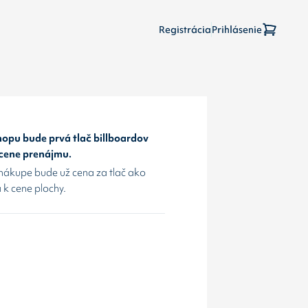
Registrácia
Prihlásenie
opu bude prvá tlač billboardov
 cene prenájmu.
nákupe bude už cena za tlač ako
 k cene plochy.