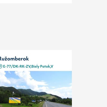
Ružomberok
Ružombe
E-77/DK-RK-ZV,Biely Potok,V
E-77/ZV-R
Typ
Kód