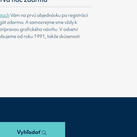
htoch
Vám na prvú objednávku po registrácii
agát zdarma. A samozrejme sme vždy k
prípravou grafického návrhu. V odvetví
ybujeme od roku 1991, takže skúsenosti
Vyhľadať