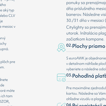
ponuky sa prenajímaj
rého
dňa príslušného mesia
te aký typ
banerov. Následne vis
 alebo CLV
30./31 dňa v mesiaci (
je
e mesiac v
Citylighty sa prenají
utorok. Inštalácia pl
prvý
začiatkom kampane.
lochy
02.
Plochy priamo 
tupná.
S euroAWK je objednani
 plôch pre
v detailnom náhľade plochy
om.
vyberiete a následne odoš
03.
Pohodlná plat
dnete
ade
Pre maximálne zjednoduše
ktoré máte
kartou. Následne sa Vá
 ich tam
ohľadne vizuálu a plagát
 POZOR,
04.
Pri registrácii