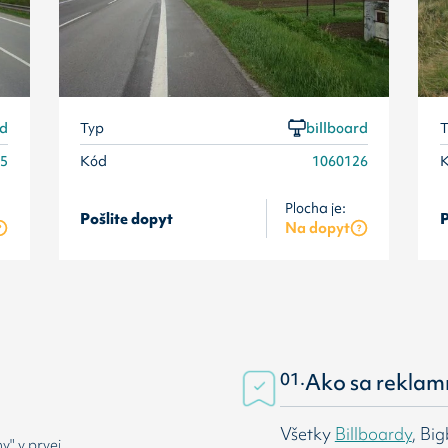
rd
Typ
billboard
T
25
Kód
1060126
Plocha je:
Pošlite dopyt
P
Na dopyt
01.
Ako sa reklam
Všetky
Billboardy
, Bi
" v prvej