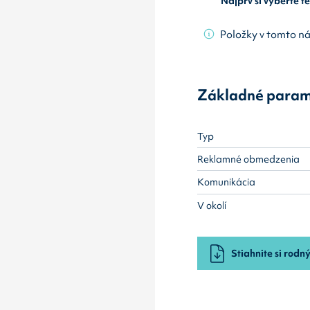
Najprv si vyberte 
Položky v tomto n
Základné param
Typ
Reklamné obmedzenia
Komunikácia
V okolí
Stiahnite si rodný