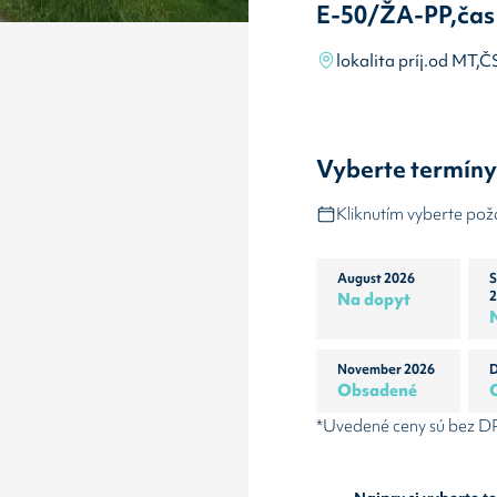
E-50/ŽA-PP,čas
lokalita príj.od MT,
Vyberte termín
Kliknutím vyberte po
August 2026
S
Na dopyt
2
November 2026
D
Obsadené
*Uvedené ceny sú bez 