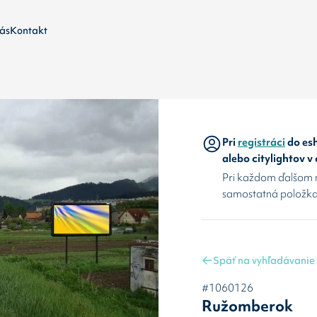
ás
Kontakt
Pri
registráci
do esh
alebo citylightov v
Pri každom ďalšom 
samostatná položka
Späť na vyhľadávanie
#1060126
Ružomberok