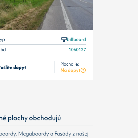
yp
billboard
Kód
1060127
Plocha je:
ošlite dopyt
Pošlite dopyt
Na dopyt
né plochy obchodujú
gboardy, Megaboardy a Fasády z našej