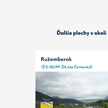
Ďalšie plochy v okolí
Ružomberok
E-50/PP-ŽA,čas Černová,O