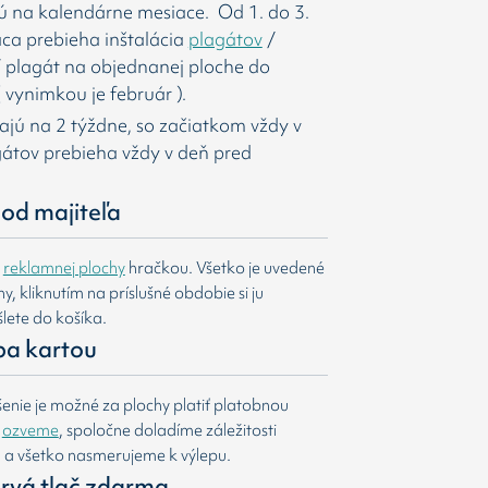
ú na kalendárne mesiace. Od 1. do 3.
ca prebieha inštalácia
plagátov
/
í
plagát na objednanej ploche do
 vynimkou je február ).
majú na 2 týždne, so začiatkom vždy v
agátov prebieha vždy v deň pred
od majiteľa
e
reklamnej plochy
hračkou. Všetko je uvedené
, kliknutím na príslušné obdobie si ju
lete do košíka.
ba kartou
nie je možné za plochy platiť platobnou
m
ozveme
, spoločne doladíme záležitosti
u a všetko nasmerujeme k výlepu.
 prvá tlač zdarma