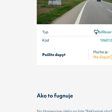
Typ
billboa
Kód
10601
Plocha je:
Pošlite dopyt
Na dopyt
Ako to fugnuje
Na Homepage alebo na liste "Reklamné plochy