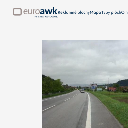
Reklamné plochy
Mapa
Typy plôch
O n