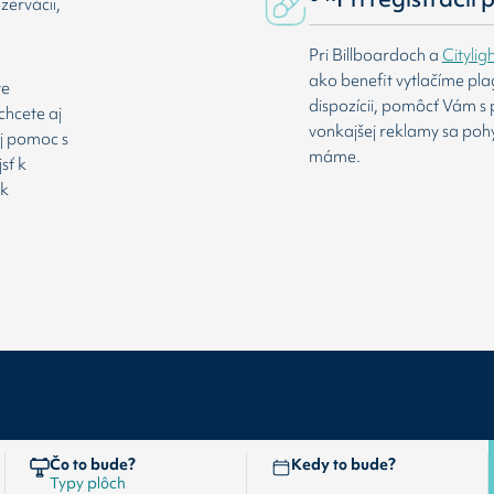
zervácii,
Pri Billboardoch a
Citylig
ako benefit vytlačíme pl
te
dispozícii, pomôcť Vám s 
chcete aj
vonkajšej reklamy sa poh
aj pomoc s
máme.
sť k
 k
Čo to bude?
Kedy to bude?