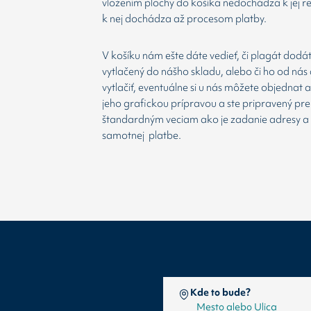
vložením plochy do košíka nedochádza k jej re
k nej dochádza až procesom platby.
V košíku nám ešte dáte vedieť, či plagát dodá
vytlačený do nášho skladu, alebo či ho od nás 
vytlačiť, eventuálne si u nás môžete objednat 
jeho grafickou prípravou a ste pripravený prej
štandardným veciam ako je zadanie adresy a
samotnej platbe.
Kde to bude?