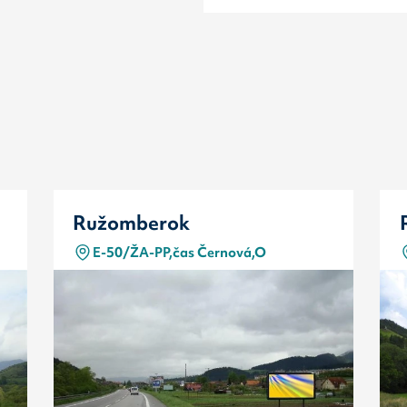
Ružomberok
E-50/ŽA-PP,čas Černová,O