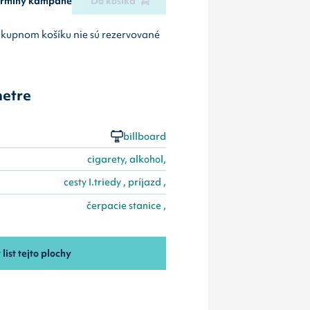
termíny kampane
Do košíka
ákupnom košíku nie sú rezervované
etre
billboard
cigarety, alkohol,
cesty I.triedy , príjazd ,
čerpacie stanice ,
 list tejto plochy