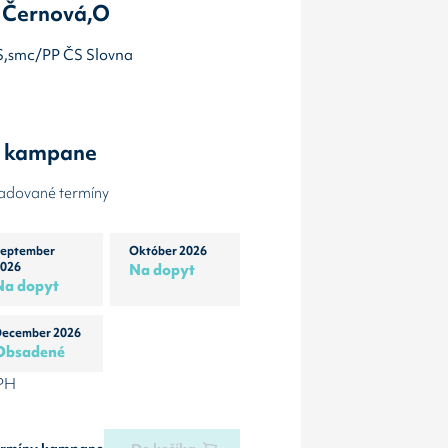
 Černová,O
ČS,smc/PP ČS Slovna
y kampane
žadované termíny
eptember
Október 2026
026
Na dopyt
Na dopyt
ecember 2026
Obsadené
DPH