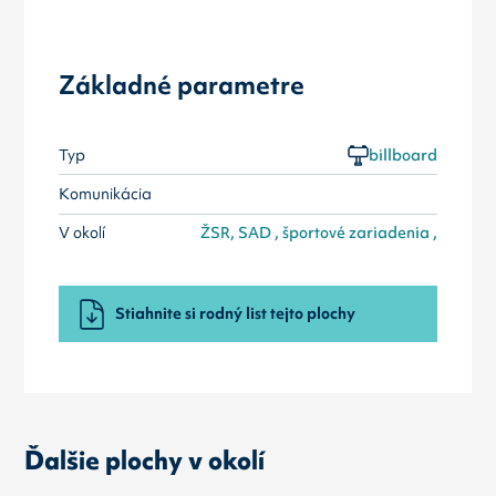
Základné parametre
Typ
billboard
Komunikácia
V okolí
ŽSR, SAD , športové zariadenia ,
Stiahnite si rodný list tejto plochy
Ďalšie plochy v okolí