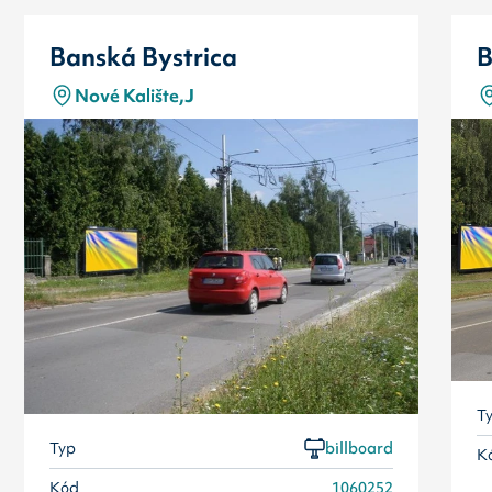
Banská Bystrica
B
Nové Kalište,J
T
Typ
billboard
K
Kód
1060252