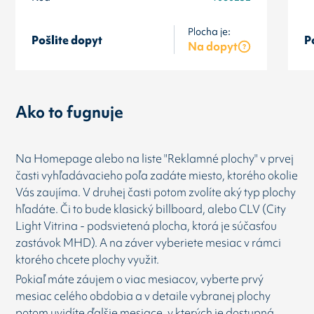
Plocha je:
Pošlite dopyt
P
Na dopyt
Ako to fugnuje
Na Homepage alebo na liste "Reklamné plochy" v prvej
časti vyhľadávacieho poľa zadáte miesto, ktorého okolie
Vás zaujíma. V druhej časti potom zvolíte aký typ plochy
hľadáte. Či to bude klasický billboard, alebo CLV (City
Light Vitrina - podsvietená plocha, ktorá je súčasťou
zastávok MHD). A na záver vyberiete mesiac v rámci
ktorého chcete plochy využit.
Pokiaľ máte záujem o viac mesiacov, vyberte prvý
mesiac celého obdobia a v detaile vybranej plochy
potom uvidíte ďalšie mesiace, v kterých je dostupná.