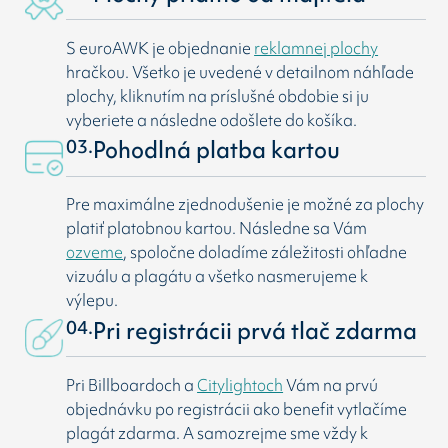
S euroAWK je objednanie
reklamnej plochy
hračkou. Všetko je uvedené v detailnom náhľade
plochy, kliknutím na príslušné obdobie si ju
vyberiete a následne odošlete do košíka.
03.
Pohodlná platba kartou
Pre maximálne zjednodušenie je možné za plochy
platiť platobnou kartou. Následne sa Vám
ozveme
, spoločne doladíme záležitosti ohľadne
vizuálu a plagátu a všetko nasmerujeme k
výlepu.
04.
Pri registrácii prvá tlač zdarma
Pri Billboardoch a
Citylightoch
Vám na prvú
objednávku po registrácii ako benefit vytlačíme
plagát zdarma. A samozrejme sme vždy k