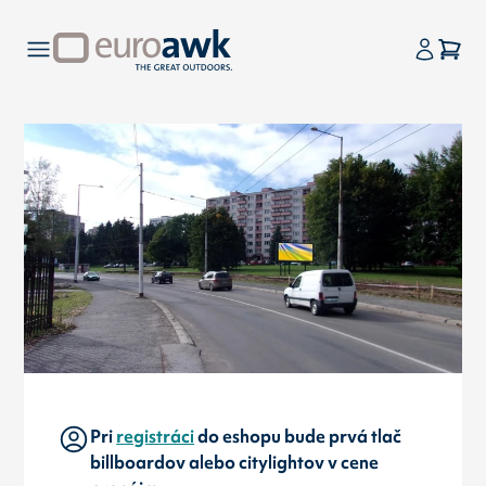
Pri
registráci
do eshopu bude prvá tlač
billboardov alebo citylightov v cene