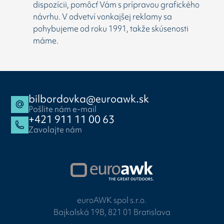
dispozícii, pomôcť Vám s prípravou grafického
návrhu. V odvetví vonkajšej reklamy sa
pohybujeme od roku 1991, takže skúsenosti
máme.
bilbordovka@euroawk.sk
Pošlite nám e-mail
+421 911 11 00 63
Zavolajte nám
euroAWK spol s.r.o.
Bajkalská 19B, 821 01 Bratislava