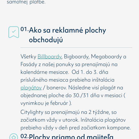
samotnej platbe.
01.
Ako sa reklamné plochy
obchodujú
Všetky
Billboardy
, Bigboardy, Megaboardy a
Fasády z našej ponuky sa prenajímajú na
kalendárne mesiace. Od 1. do 3. dňa
príslušného mesiaca prebieha inštalácia
plagátov
/ banerov. Následne visí
plagát na
objednanej ploche do 30./31 dňa v mesiaci (
vynimkou je február ).
Citylighty sa prenajímajú na 2 týždne, so
začiatkom vždy v utorok. Inštalácia plagátov
prebieha vždy v deň pred začiatkom kampane.
02.
Plochy priamo od majiteľa