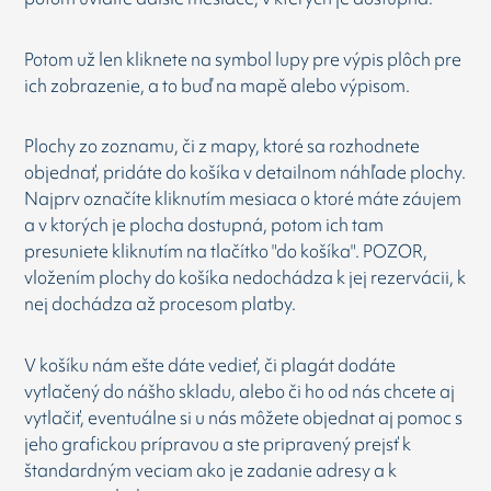
Potom už len kliknete na symbol lupy pre výpis plôch pre
ich zobrazenie, a to buď na mapě alebo výpisom.
Plochy zo zoznamu, či z mapy, ktoré sa rozhodnete
objednať, pridáte do košíka v detailnom náhľade plochy.
Najprv označíte kliknutím mesiaca o ktoré máte záujem
a v ktorých je plocha dostupná, potom ich tam
presuniete kliknutím na tlačítko "do košíka". POZOR,
vložením plochy do košíka nedochádza k jej rezervácii, k
nej dochádza až procesom platby.
V košíku nám ešte dáte vedieť, či plagát dodáte
vytlačený do nášho skladu, alebo či ho od nás chcete aj
vytlačiť, eventuálne si u nás môžete objednat aj pomoc s
jeho grafickou prípravou a ste pripravený prejsť k
štandardným veciam ako je zadanie adresy a k