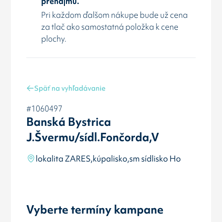
prenájmu.
Pri každom ďalšom nákupe bude už cena
za tlač ako samostatná položka k cene
plochy.
Späť na vyhľadávanie
#1060497
Banská Bystrica
J.Švermu/sídl.Fončorda,V
lokalita ZARES,kúpalisko,sm sídlisko Ho
Vyberte termíny kampane