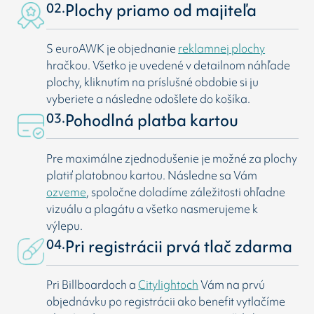
02.
Plochy priamo od majiteľa
S euroAWK je objednanie
reklamnej plochy
hračkou. Všetko je uvedené v detailnom náhľade
plochy, kliknutím na príslušné obdobie si ju
vyberiete a následne odošlete do košíka.
03.
Pohodlná platba kartou
Pre maximálne zjednodušenie je možné za plochy
platiť platobnou kartou. Následne sa Vám
ozveme
, spoločne doladíme záležitosti ohľadne
vizuálu a plagátu a všetko nasmerujeme k
výlepu.
04.
Pri registrácii prvá tlač zdarma
Pri Billboardoch a
Citylightoch
Vám na prvú
objednávku po registrácii ako benefit vytlačíme