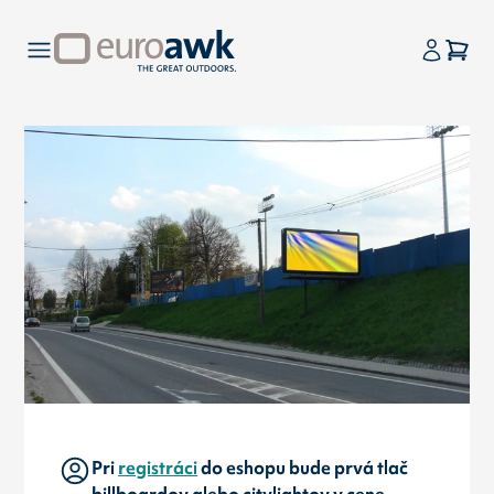
Pri
registráci
do eshopu bude prvá tlač
billboardov alebo citylightov v cene