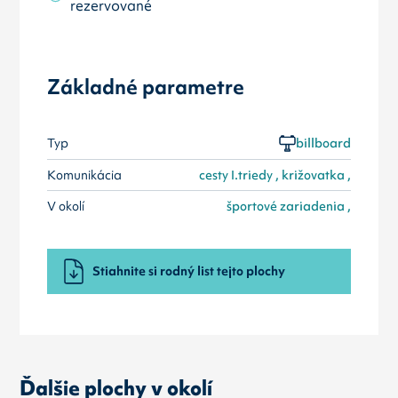
rezervované
Základné parametre
Typ
billboard
Komunikácia
cesty I.triedy , križovatka ,
V okolí
športové zariadenia ,
Stiahnite si rodný list tejto plochy
Ďalšie plochy v okolí