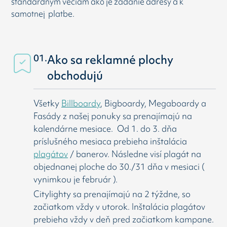
štandardným veciam ako je zadanie adresy a k
samotnej platbe.
01.
Ako sa reklamné plochy
obchodujú
Všetky
Billboardy
, Bigboardy, Megaboardy a
Fasády z našej ponuky sa prenajímajú na
kalendárne mesiace. Od 1. do 3. dňa
príslušného mesiaca prebieha inštalácia
plagátov
/ banerov. Následne visí
plagát na
objednanej ploche do 30./31 dňa v mesiaci (
vynimkou je február ).
Citylighty sa prenajímajú na 2 týždne, so
začiatkom vždy v utorok. Inštalácia plagátov
prebieha vždy v deň pred začiatkom kampane.