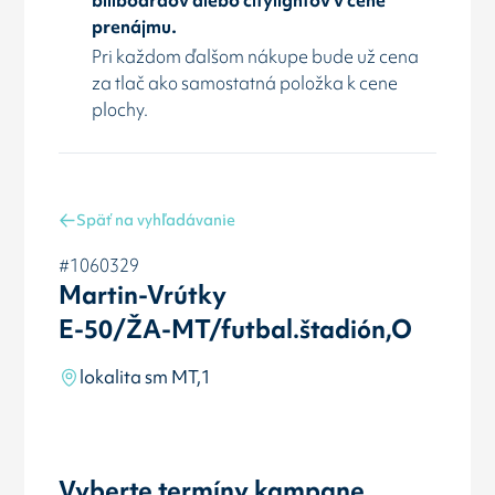
prenájmu.
Pri každom ďalšom nákupe bude už cena
za tlač ako samostatná položka k cene
plochy.
Späť na vyhľadávanie
#1060329
Martin-Vrútky
E-50/ŽA-MT/futbal.štadión,O
lokalita sm MT,1
Vyberte termíny kampane