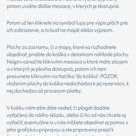
potom uvidíte ďalšie mesiace, v kterých je dostupná.
Potom už len kliknete na symbol lupy pre výpis plôch pre
ich zobrazenie, a to buď na mapě alebo výpisom.
Plochy zo zoznamu, či z mapy, ktoré sa rozhodnete
objednať, pridáte do košíka v detailnom náhľade plochy.
Najprv označíte kliknutím mesiaca o ktoré máte záujem
a v ktorých je plocha dostupná, potom ich tam
presuniete kliknutím na tlačítko "do košíka". POZOR,
vložením plochy do košíka nedochádza k jej rezervácii, k
nej dochádza až procesom platby.
V košíku nám ešte dáte vedieť, či plagát dodáte
vytlačený do nášho skladu, alebo či ho od nás chcete aj
vytlačiť, eventuálne si u nás môžete objednat aj pomoc s
jeho grafickou prípravou a ste pripravený prejsť k