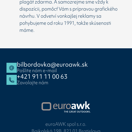
plagát zdarma. A samozrejme sme vždy k
dispozícii, pomôcť Vám s prípravou grafického
návrhu. V odvetví vonkajšej reklamy sa
pohybujeme od roku 1991, takže skúsenosti
máme.
bilbordovka@euroawk.sk
Pošlite nám e-mail
+421 911 11 00 63
Zavolajte nám
euroAWK spol s.r.o.
Bajkalská 19B, 821 01 Bratislava