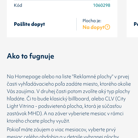
Kód
1060298
Plocha je:
Pošlite dopyt
P
Na dopyt
Ako to fugnuje
Na Homepage alebo na liste "Reklamné plochy" v prvej
časti vyhľadávacieho poľa zadáte miesto, ktorého okolie
Vás zaujíma. V druhej časti potom zvolíte aký typ plochy
hľadáte. Či to bude klasický billboard, alebo CLV (City
Light Vitrina - podsvietená plocha, ktorá je súčasťou
zastávok MHD). A na záver vyberiete mesiac v rámci
ktorého chcete plochy využit.
Pokiaľ máte záujem o viac mesiacov, vyberte prvý
mesiac celého obdobia a v detaile vybranej plochy