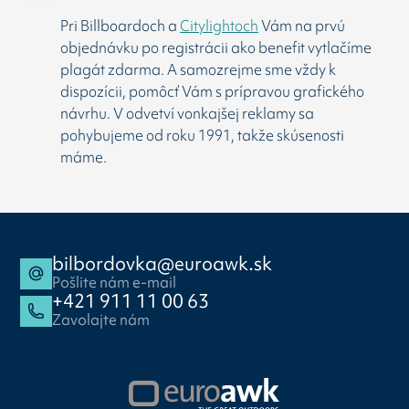
Pri Billboardoch a
Citylightoch
Vám na prvú
objednávku po registrácii ako benefit vytlačíme
plagát zdarma. A samozrejme sme vždy k
dispozícii, pomôcť Vám s prípravou grafického
návrhu. V odvetví vonkajšej reklamy sa
pohybujeme od roku 1991, takže skúsenosti
máme.
bilbordovka@euroawk.sk
Pošlite nám e-mail
+421 911 11 00 63
Zavolajte nám