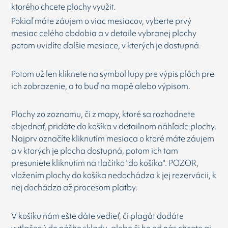
ktorého chcete plochy využit.
Pokiaľ máte záujem o viac mesiacov, vyberte prvý
mesiac celého obdobia a v detaile vybranej plochy
potom uvidíte ďalšie mesiace, v kterých je dostupná.
Potom už len kliknete na symbol lupy pre výpis plôch pre
ich zobrazenie, a to buď na mapě alebo výpisom.
Plochy zo zoznamu, či z mapy, ktoré sa rozhodnete
objednať, pridáte do košíka v detailnom náhľade plochy.
Najprv označíte kliknutím mesiaca o ktoré máte záujem
a v ktorých je plocha dostupná, potom ich tam
presuniete kliknutím na tlačítko "do košíka". POZOR,
vložením plochy do košíka nedochádza k jej rezervácii, k
nej dochádza až procesom platby.
V košíku nám ešte dáte vedieť, či plagát dodáte