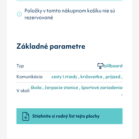
Položky v tomto nákupnom košíku nie sú
rezervované
Základné parametre
Typ
billboard
Komunikácia
cesty I.triedy , križovatka , príjazd ,
škola , čerpacie stanice , športové zariadenia
V okolí
,
Stiahnite si rodný list tejto plochy