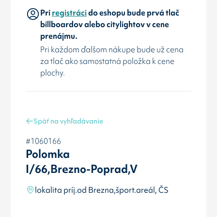
Pri
registráci
do eshopu bude prvá tlač
billboardov alebo citylightov v cene
prenájmu.
Pri každom ďalšom nákupe bude už cena
za tlač ako samostatná položka k cene
plochy.
Späť na vyhľadávanie
#1060166
Polomka
I/66,Brezno-Poprad,V
lokalita príj.od Brezna,šport.areál, ČS