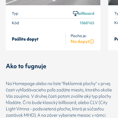
T
Typ
billboard
K
Kód
1060165
Plocha je:
Pošlite dopyt
P
Na dopyt
Ako to fugnuje
Na Homepage alebo na liste "Reklamné plochy" v prvej
časti vyhľadávacieho poľa zadáte miesto, ktorého okolie
Vás zaujíma. V druhej časti potom zvolíte aký typ plochy
hľadáte. Či to bude klasický billboard, alebo CLV (City
Light Vitrina - podsvietená plocha, ktorá je súčasťou
zastávok MHD). A na záver vyberiete mesiac v rámci