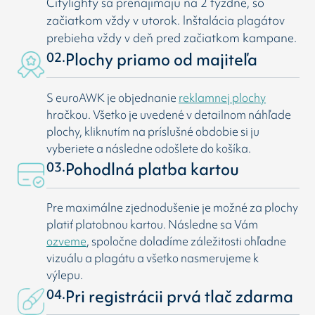
Citylighty sa prenajímajú na 2 týždne, so
začiatkom vždy v utorok. Inštalácia plagátov
prebieha vždy v deň pred začiatkom kampane.
02.
Plochy priamo od majiteľa
S euroAWK je objednanie
reklamnej plochy
hračkou. Všetko je uvedené v detailnom náhľade
plochy, kliknutím na príslušné obdobie si ju
vyberiete a následne odošlete do košíka.
03.
Pohodlná platba kartou
Pre maximálne zjednodušenie je možné za plochy
platiť platobnou kartou. Následne sa Vám
ozveme
, spoločne doladíme záležitosti ohľadne
vizuálu a plagátu a všetko nasmerujeme k
výlepu.
04.
Pri registrácii prvá tlač zdarma