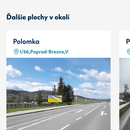
Ďalšie plochy v okolí
Polomka
P
I/66,Poprad-Brezno,V