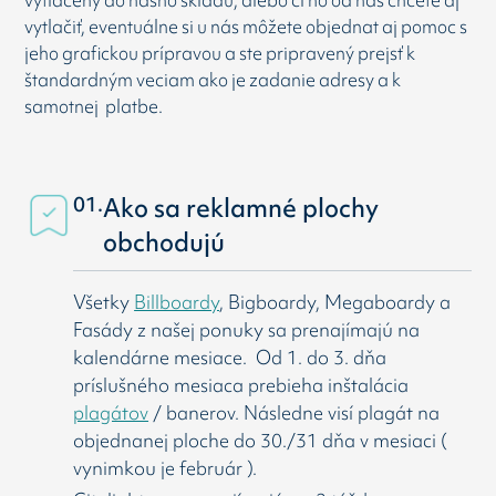
vytlačený do nášho skladu, alebo či ho od nás chcete aj
vytlačiť, eventuálne si u nás môžete objednat aj pomoc s
jeho grafickou prípravou a ste pripravený prejsť k
štandardným veciam ako je zadanie adresy a k
samotnej platbe.
01.
Ako sa reklamné plochy
obchodujú
Všetky
Billboardy
, Bigboardy, Megaboardy a
Fasády z našej ponuky sa prenajímajú na
kalendárne mesiace. Od 1. do 3. dňa
príslušného mesiaca prebieha inštalácia
plagátov
/ banerov. Následne visí
plagát na
objednanej ploche do 30./31 dňa v mesiaci (
vynimkou je február ).