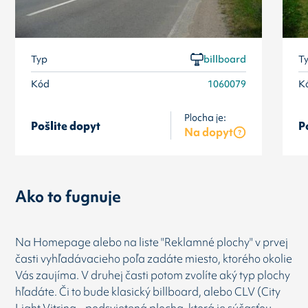
Typ
billboard
T
Kód
1060079
K
Plocha je:
Pošlite dopyt
P
Na dopyt
Ako to fugnuje
Na Homepage alebo na liste "Reklamné plochy" v prvej
časti vyhľadávacieho poľa zadáte miesto, ktorého okolie
Vás zaujíma. V druhej časti potom zvolíte aký typ plochy
hľadáte. Či to bude klasický billboard, alebo CLV (City