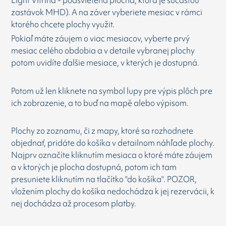
Light Vitrina - podsvietená plocha, ktorá je súčasťou
zastávok MHD). A na záver vyberiete mesiac v rámci
ktorého chcete plochy využit.
Pokiaľ máte záujem o viac mesiacov, vyberte prvý
mesiac celého obdobia a v detaile vybranej plochy
potom uvidíte ďalšie mesiace, v kterých je dostupná.
Potom už len kliknete na symbol lupy pre výpis plôch pre
ich zobrazenie, a to buď na mapě alebo výpisom.
Plochy zo zoznamu, či z mapy, ktoré sa rozhodnete
objednať, pridáte do košíka v detailnom náhľade plochy.
Najprv označíte kliknutím mesiaca o ktoré máte záujem
a v ktorých je plocha dostupná, potom ich tam
presuniete kliknutím na tlačítko "do košíka". POZOR,
vložením plochy do košíka nedochádza k jej rezervácii, k
nej dochádza až procesom platby.