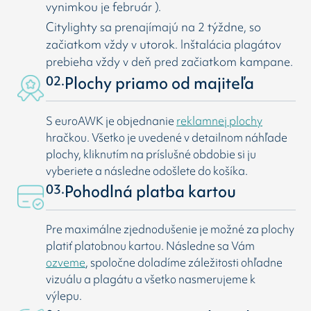
vynimkou je február ).
Citylighty sa prenajímajú na 2 týždne, so
začiatkom vždy v utorok. Inštalácia plagátov
prebieha vždy v deň pred začiatkom kampane.
02.
Plochy priamo od majiteľa
S euroAWK je objednanie
reklamnej plochy
hračkou. Všetko je uvedené v detailnom náhľade
plochy, kliknutím na príslušné obdobie si ju
vyberiete a následne odošlete do košíka.
03.
Pohodlná platba kartou
Pre maximálne zjednodušenie je možné za plochy
platiť platobnou kartou. Následne sa Vám
ozveme
, spoločne doladíme záležitosti ohľadne
vizuálu a plagátu a všetko nasmerujeme k
výlepu.