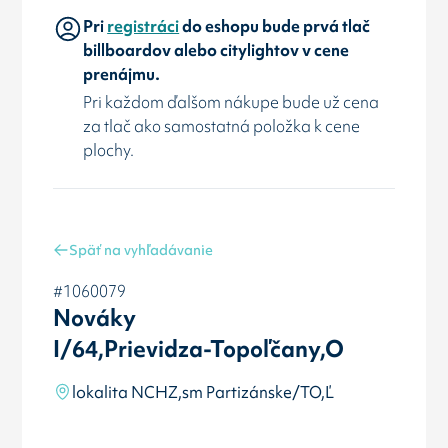
Pri
registráci
do eshopu bude prvá tlač
billboardov alebo citylightov v cene
prenájmu.
Pri každom ďalšom nákupe bude už cena
za tlač ako samostatná položka k cene
plochy.
Späť na vyhľadávanie
#1060079
Nováky
I/64,Prievidza-Topoľčany,O
lokalita NCHZ,sm Partizánske/TO,Ľ