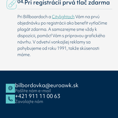
04.
Pri registrácii prvá tlač zdarma
Pri Billboardoch a
Citylightoch
Vám na prvú
objednávku po registrácii ako benefit vytlačíme
plagát zdarma. A samozrejme sme vždy k
dispozícii, pomôcť Vám s prípravou grafického
návrhu. V odvetví vonkajšej reklamy sa
pohybujeme od roku 1991, takže skúsenosti
máme.
bilbordovka@euroawk.sk
Pošlite nám e-mail
+421 911 11 00 63
Zavolajte nám