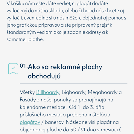
V košíku nám ešte dáte vedieť, či plagát dodáte
vytlačený do nášho skladu, alebo či ho od nás chcete aj
vytlačiť, eventuálne si u nás môžete objednat aj pomoc s
jeho grafickou prípravou a ste pripravený prejsť k
štandardným veciam ako je zadanie adresy a k
samotnej platbe.
01.
Ako sa reklamné plochy
obchodujú
Všetky
Billboardy
, Bigboardy, Megaboardy a
Fasády z našej ponuky sa prenajímajú na
kalendárne mesiace. Od 1. do 3. dňa
príslušného mesiaca prebieha inštalácia
plagátov
/ banerov. Následne visí
plagát na
objednanej ploche do 30./31 dňa v mesiaci (