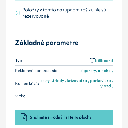
Položky v tomto nákupnom košíku nie sú
rezervované
Základné parametre
Typ
billboard
Reklamné obmedzenia
cigarety, alkohol,
cesty I.triedy , križovatka , parkovisko ,
Komunikácia
výjazd ,
V okolí
Stiahnite si rodný list tejto plochy