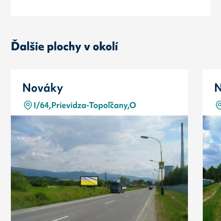
Ďalšie plochy v okolí
Nováky
N
I/64,Prievidza-Topoľčany,O