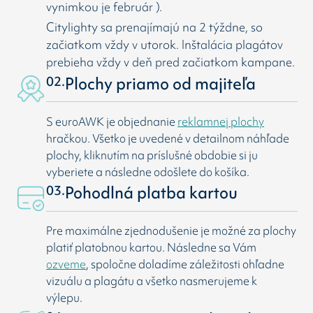
vynimkou je február ).
Citylighty sa prenajímajú na 2 týždne, so
začiatkom vždy v utorok. Inštalácia plagátov
prebieha vždy v deň pred začiatkom kampane.
02.
Plochy priamo od majiteľa
S euroAWK je objednanie
reklamnej plochy
hračkou. Všetko je uvedené v detailnom náhľade
plochy, kliknutím na príslušné obdobie si ju
vyberiete a následne odošlete do košíka.
03.
Pohodlná platba kartou
Pre maximálne zjednodušenie je možné za plochy
platiť platobnou kartou. Následne sa Vám
ozveme
, spoločne doladíme záležitosti ohľadne
vizuálu a plagátu a všetko nasmerujeme k
výlepu.