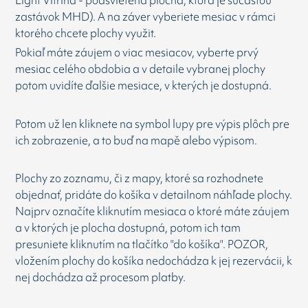
Light Vitrina - podsvietená plocha, ktorá je súčasťou
zastávok MHD). A na záver vyberiete mesiac v rámci
ktorého chcete plochy využit.
Pokiaľ máte záujem o viac mesiacov, vyberte prvý
mesiac celého obdobia a v detaile vybranej plochy
potom uvidíte ďalšie mesiace, v kterých je dostupná.
Potom už len kliknete na symbol lupy pre výpis plôch pre
ich zobrazenie, a to buď na mapě alebo výpisom.
Plochy zo zoznamu, či z mapy, ktoré sa rozhodnete
objednať, pridáte do košíka v detailnom náhľade plochy.
Najprv označíte kliknutím mesiaca o ktoré máte záujem
a v ktorých je plocha dostupná, potom ich tam
presuniete kliknutím na tlačítko "do košíka". POZOR,
vložením plochy do košíka nedochádza k jej rezervácii, k
nej dochádza až procesom platby.