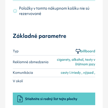
Položky v tomto nákupnom košíku nie sú
rezervované
Základné parametre
Typ
billboard
cigarety, alkohol, texty v
Reklamné obmedzenia
štátnom jazy
Komunikácia
cesty I.triedy , výjazd ,
V okolí
Stiahnite si rodný list tejto plochy