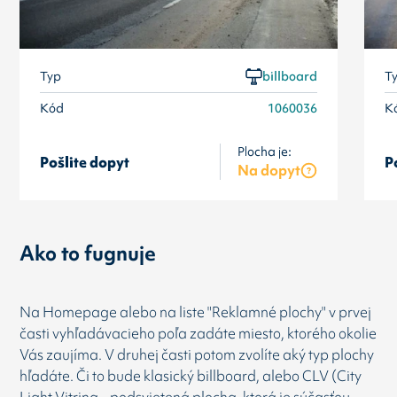
Typ
billboard
T
Kód
1060036
K
Plocha je:
Pošlite dopyt
P
Na dopyt
Ako to fugnuje
Na Homepage alebo na liste "Reklamné plochy" v prvej
časti vyhľadávacieho poľa zadáte miesto, ktorého okolie
Vás zaujíma. V druhej časti potom zvolíte aký typ plochy
hľadáte. Či to bude klasický billboard, alebo CLV (City