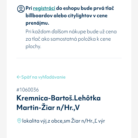
Pri
registráci
do eshopu bude prvá tlač
billboardov alebo citylightov v cene
prenájmu.
Pri každom ďalšom nákupe bude už cena
za tlač ako samostatná položka k cene
plochy.
Späť na vyhľadávanie
#1060036
Kremnica-Bartoš.Lehôtka
Martin-Žiar n/Hr.,V
lokalita výj.z obce,sm Žiar n/Hr.,Ľ výr