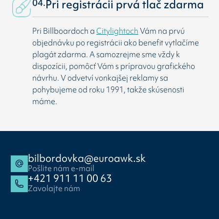
04.
Pri registrácii prvá tlač zdarma
Pri Billboardoch a
Citylightoch
Vám na prvú
objednávku po registrácii ako benefit vytlačíme
plagát zdarma. A samozrejme sme vždy k
dispozícii, pomôcť Vám s prípravou grafického
návrhu. V odvetví vonkajšej reklamy sa
pohybujeme od roku 1991, takže skúsenosti
máme.
bilbordovka@euroawk.sk
Pošlite nám e-mail
+421 911 11 00 63
Zavolajte nám