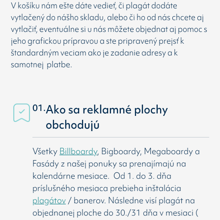
V košíku nám ešte dáte vedieť, či plagát dodáte
vytlačený do nášho skladu, alebo či ho od nás chcete aj
vytlačiť, eventuálne si u nás môžete objednat aj pomoc s
jeho grafickou prípravou a ste pripravený prejsť k
štandardným veciam ako je zadanie adresy a k
samotnej platbe.
01.
Ako sa reklamné plochy
obchodujú
Všetky
Billboardy
, Bigboardy, Megaboardy a
Fasády z našej ponuky sa prenajímajú na
kalendárne mesiace. Od 1. do 3. dňa
príslušného mesiaca prebieha inštalácia
plagátov
/ banerov. Následne visí
plagát na
objednanej ploche do 30./31 dňa v mesiaci (