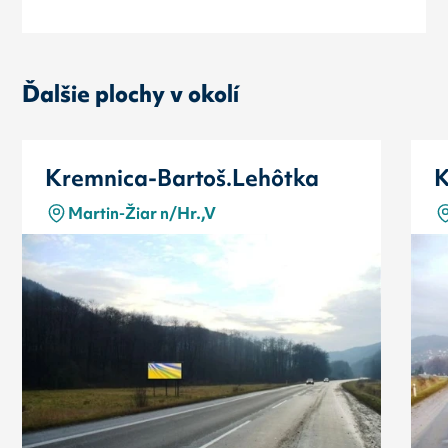
Ďalšie plochy v okolí
Kremnica-Bartoš.Lehôtka
K
Martin-Žiar n/Hr.,V