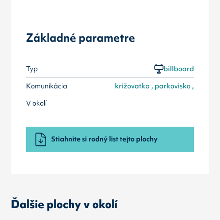
Základné parametre
Typ
billboard
Komunikácia
križovatka , parkovisko ,
V okolí
Stiahnite si rodný list tejto plochy
Ďalšie plochy v okolí