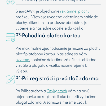
S euroAWK je objednanie
reklamnej plochy
hračkou. Všetko je uvedené v detailnom náhľade
plochy, kliknutím na príslušné obdobie si ju
vyberiete a následne odošlete do košíka.
03.
Pohodlná platba kartou
Pre maximálne zjednodušenie je možné za plochy
platiť platobnou kartou. Následne sa Vám
ozveme
, spoločne doladíme záležitosti ohľadne
vizuálu a plagátu a všetko nasmerujeme k
výlepu.
04.
Pri registrácii prvá tlač zdarma
Pri Billboardoch a
Citylightoch
Vám na prvú
objednávku po registrácii ako benefit vytlačíme
plagát zdarma. A samozrejme sme vždy k