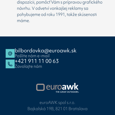
dispozícii, pomôcť Vám s prípravou grafického
návrhu. V odvetví vonkajšej reklamy sa
pohybujeme od roku 1991, takže skúsenosti
máme.
bilbordovka@euroawk.sk
Pošlite nám e-mail
+421 911 11 00 63
Zavolajte nám
euroAWK spol s.r.o.
Bajkalská 19B, 821 01 Bratislava