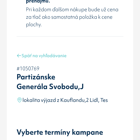
prenájmu.
Pri každom ďalšom nákupe bude už cena
za tlač ako samostatná položka k cene
plochy.
Späť na vyhľadávanie
#1050769
Partizánske
Generála Svobodu,J
lokalita výjazd z Kauflandu,2 Lidl, Tes
Vyberte termíny kampane