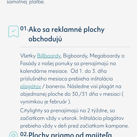
samotnej platbe.
01.
Ako sa reklamné plochy
obchodujú
Všetky
Billboardy
, Bigboardy, Megaboardy a
Fasády z našej ponuky sa prenajímajú na
kalendárne mesiace. Od 1. do 3. dňa
príslušného mesiaca prebieha inštalácia
plagátov
/ banerov. Následne visí
plagát na
objednanej ploche do 30./31 dňa v mesiaci (
vynimkou je február ).
Citylighty sa prenajímajú na 2 týždne, so
začiatkom vždy v utorok. Inštalácia plagátov
prebieha vždy v deň pred začiatkom kampane.
02.
Plochy priamo od majiteľa