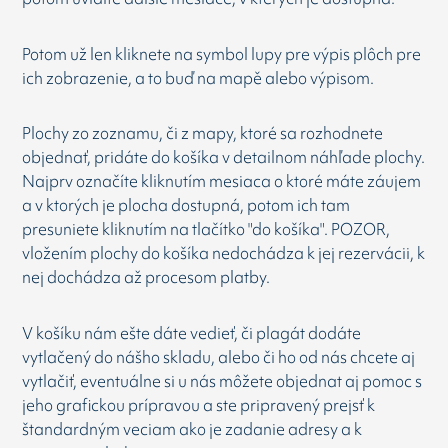
Potom už len kliknete na symbol lupy pre výpis plôch pre
ich zobrazenie, a to buď na mapě alebo výpisom.
Plochy zo zoznamu, či z mapy, ktoré sa rozhodnete
objednať, pridáte do košíka v detailnom náhľade plochy.
Najprv označíte kliknutím mesiaca o ktoré máte záujem
a v ktorých je plocha dostupná, potom ich tam
presuniete kliknutím na tlačítko "do košíka". POZOR,
vložením plochy do košíka nedochádza k jej rezervácii, k
nej dochádza až procesom platby.
V košíku nám ešte dáte vedieť, či plagát dodáte
vytlačený do nášho skladu, alebo či ho od nás chcete aj
vytlačiť, eventuálne si u nás môžete objednat aj pomoc s
jeho grafickou prípravou a ste pripravený prejsť k
štandardným veciam ako je zadanie adresy a k