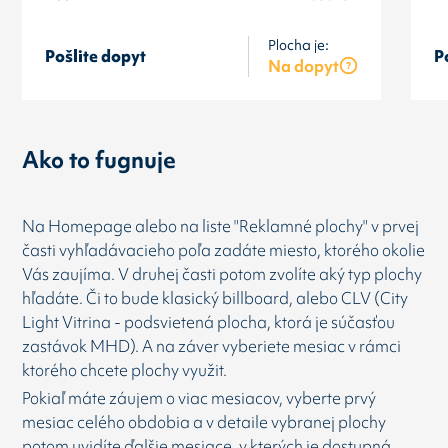
Plocha je:
Pošlite dopyt
P
Na dopyt
Ako to fugnuje
Na Homepage alebo na liste "Reklamné plochy" v prvej
časti vyhľadávacieho poľa zadáte miesto, ktorého okolie
Vás zaujíma. V druhej časti potom zvolíte aký typ plochy
hľadáte. Či to bude klasický billboard, alebo CLV (City
Light Vitrina - podsvietená plocha, ktorá je súčasťou
zastávok MHD). A na záver vyberiete mesiac v rámci
ktorého chcete plochy využit.
Pokiaľ máte záujem o viac mesiacov, vyberte prvý
mesiac celého obdobia a v detaile vybranej plochy
potom uvidíte ďalšie mesiace, v kterých je dostupná.