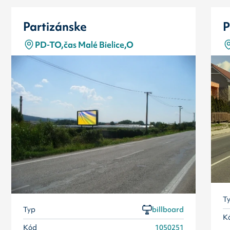
Partizánske
P
PD-TO,čas Malé Bielice,O
T
Typ
billboard
K
Kód
1050251