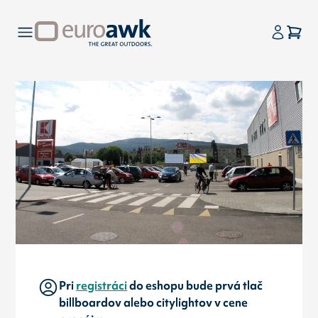
Pri
registráci
do eshopu bude prvá tlač
billboardov alebo citylightov v cene