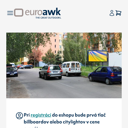
Pri
registráci
do eshopu bude prvá tlač
billboardov alebo citylightov v cene