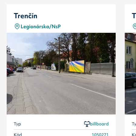
Trenčín
T
Legionárska/NsP
Typ
billboard
T
Kód
1050271
K