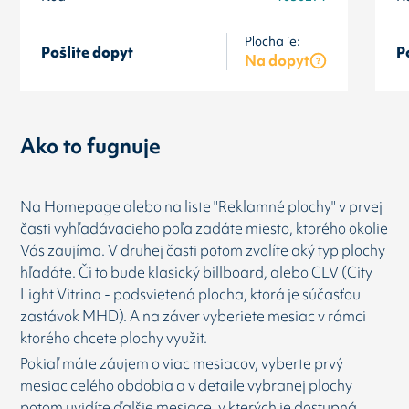
Plocha je:
Pošlite dopyt
P
Na dopyt
Ako to fugnuje
Na Homepage alebo na liste "Reklamné plochy" v prvej
časti vyhľadávacieho poľa zadáte miesto, ktorého okolie
Vás zaujíma. V druhej časti potom zvolíte aký typ plochy
hľadáte. Či to bude klasický billboard, alebo CLV (City
Light Vitrina - podsvietená plocha, ktorá je súčasťou
zastávok MHD). A na záver vyberiete mesiac v rámci
ktorého chcete plochy využit.
Pokiaľ máte záujem o viac mesiacov, vyberte prvý
mesiac celého obdobia a v detaile vybranej plochy
potom uvidíte ďalšie mesiace, v kterých je dostupná.