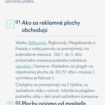
samotnej platbe.
01.
Ako sa reklamné plochy
obchodujú
Všetky
Billboardy
, Bigboardy, Megaboardy a
Fasády z našej ponuky sa prenajímajú na
kalendárne mesiace. Od 1. do 3. dňa
príslušného mesiaca prebieha inštalácia
plagátov
/ banerov. Následne visí
plagát na
objednanej ploche do 30./31 dňa v mesiaci (
vynimkou je február ).
Citylighty sa prenajímajú na 2 týždne, so
začiatkom vždy v utorok. Inštalácia plagátov
prebieha vždy v deň pred začiatkom kampane.
02.
Plochy priamo od majiteľa