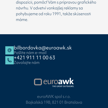
dispozícii, pomôcť Vám s prípravou grafického
návrhu. V odvetví vonkajšej reklamy sa
pohybujeme od roku 1991, takže skúsenosti
máme.
bilbordovka@euroawk.sk
Pošlite nám e-mail
+421 911 11 00 63
Zavolajte nám
euroAWK spol s.r.o.
Bajkalská 19B, 821 01 Bratislava