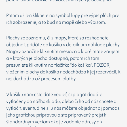
Potom už len kliknete na symbol lupy pre výpis plôch pre
ich zobrazenie, a to buď na mapě alebo výpisom.
Plochy zo zoznamu, či z mapy, ktoré sa rozhodnete
objednať, pridáte do košíka v detailnom náhľade plochy.
Najprv označíte kliknutím mesiaca o ktoré máte záujem
a v ktorých je plocha dostupná, potom ich tam
presuniete kliknutím na tlačítko "do košíka". POZOR,
vložením plochy do košíka nedochádza k jej rezervácii, k
nej dochádza až procesom platby.
V košíku nám ešte dáte vedieť, či plagát dodáte
vytlačený do nášho skladu, alebo či ho od nás chcete aj
vytlačiť, eventuálne si u nás môžete objednat aj pomoc s
jeho grafickou prípravou a ste pripravený prejsť k
štandardným veciam ako je zadanie adresy a k