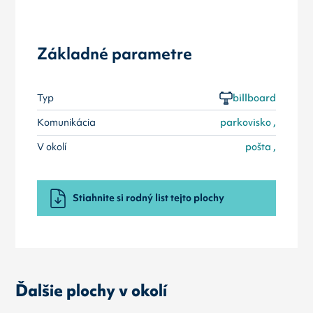
Základné parametre
Typ
billboard
Komunikácia
parkovisko ,
V okolí
pošta ,
Stiahnite si rodný list tejto plochy
Ďalšie plochy v okolí