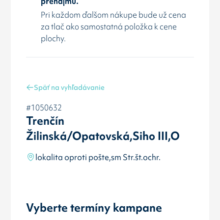
prenájmu.
Pri každom ďalšom nákupe bude už cena
za tlač ako samostatná položka k cene
plochy.
Späť na vyhľadávanie
#1050632
Trenčín
Žilinská/Opatovská,Siho III,O
lokalita oproti pošte,sm Str.št.ochr.
Vyberte termíny kampane