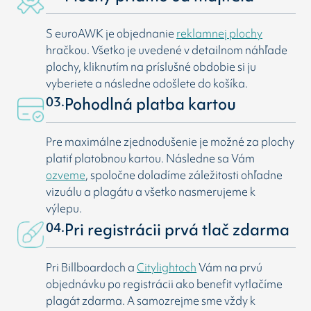
S euroAWK je objednanie
reklamnej plochy
hračkou. Všetko je uvedené v detailnom náhľade
plochy, kliknutím na príslušné obdobie si ju
vyberiete a následne odošlete do košíka.
03.
Pohodlná platba kartou
Pre maximálne zjednodušenie je možné za plochy
platiť platobnou kartou. Následne sa Vám
ozveme
, spoločne doladíme záležitosti ohľadne
vizuálu a plagátu a všetko nasmerujeme k
výlepu.
04.
Pri registrácii prvá tlač zdarma
Pri Billboardoch a
Citylightoch
Vám na prvú
objednávku po registrácii ako benefit vytlačíme
plagát zdarma. A samozrejme sme vždy k