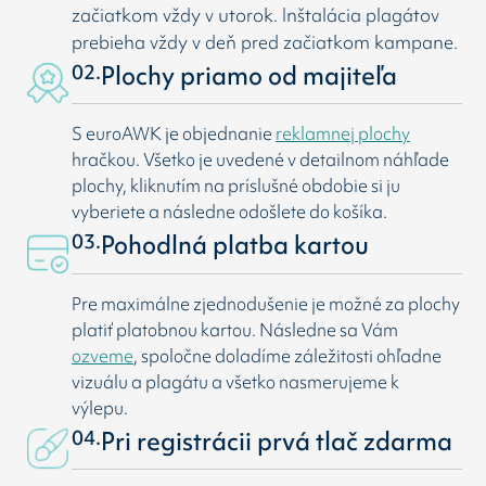
začiatkom vždy v utorok. Inštalácia plagátov
prebieha vždy v deň pred začiatkom kampane.
02.
Plochy priamo od majiteľa
S euroAWK je objednanie
reklamnej plochy
hračkou. Všetko je uvedené v detailnom náhľade
plochy, kliknutím na príslušné obdobie si ju
vyberiete a následne odošlete do košíka.
03.
Pohodlná platba kartou
Pre maximálne zjednodušenie je možné za plochy
platiť platobnou kartou. Následne sa Vám
ozveme
, spoločne doladíme záležitosti ohľadne
vizuálu a plagátu a všetko nasmerujeme k
výlepu.
04.
Pri registrácii prvá tlač zdarma