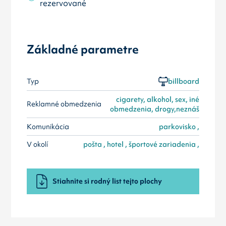
rezervované
Základné parametre
Typ
billboard
cigarety, alkohol, sex, iné
Reklamné obmedzenia
obmedzenia, drogy,neznáš
Komunikácia
parkovisko ,
V okolí
pošta , hotel , športové zariadenia ,
Stiahnite si rodný list tejto plochy