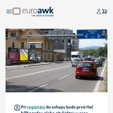
Pri
registráci
do eshopu bude prvá tlač
billboardov alebo citylightov v cene