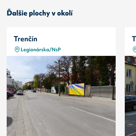
Ďalšie plochy v okolí
Trenčín
T
Legionárska/NsP