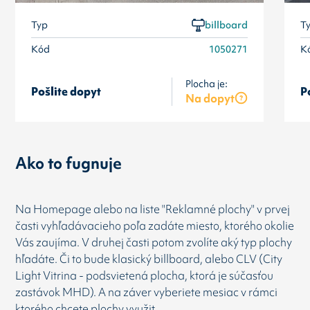
Typ
billboard
T
Kód
1050271
K
Plocha je:
Pošlite dopyt
P
Na dopyt
Ako to fugnuje
Na Homepage alebo na liste "Reklamné plochy" v prvej
časti vyhľadávacieho poľa zadáte miesto, ktorého okolie
Vás zaujíma. V druhej časti potom zvolíte aký typ plochy
hľadáte. Či to bude klasický billboard, alebo CLV (City
Light Vitrina - podsvietená plocha, ktorá je súčasťou
zastávok MHD). A na záver vyberiete mesiac v rámci
ktorého chcete plochy využit.