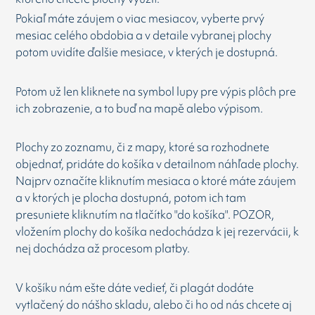
Pokiaľ máte záujem o viac mesiacov, vyberte prvý
mesiac celého obdobia a v detaile vybranej plochy
potom uvidíte ďalšie mesiace, v kterých je dostupná.
Potom už len kliknete na symbol lupy pre výpis plôch pre
ich zobrazenie, a to buď na mapě alebo výpisom.
Plochy zo zoznamu, či z mapy, ktoré sa rozhodnete
objednať, pridáte do košíka v detailnom náhľade plochy.
Najprv označíte kliknutím mesiaca o ktoré máte záujem
a v ktorých je plocha dostupná, potom ich tam
presuniete kliknutím na tlačítko "do košíka". POZOR,
vložením plochy do košíka nedochádza k jej rezervácii, k
nej dochádza až procesom platby.
V košíku nám ešte dáte vedieť, či plagát dodáte
vytlačený do nášho skladu, alebo či ho od nás chcete aj