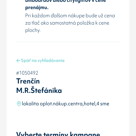
prenájmu.
Pri každom ďalšom nákupe bude už cena
za tlač ako samostatná položka k cene
plochy.
Späť na vyhľadávanie
#1050492
Trenčín
M.R.Štefánika
lokalita oplot.nákup.centra,hotel,4 sme
Vyberte termíny kampane