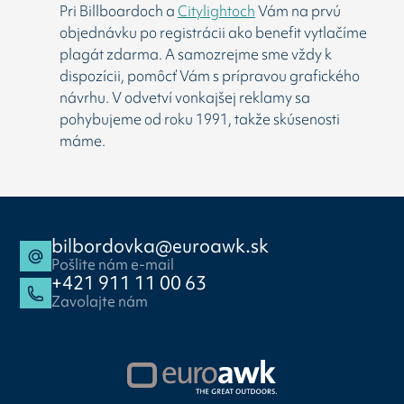
Pri Billboardoch a
Citylightoch
Vám na prvú
objednávku po registrácii ako benefit vytlačíme
plagát zdarma. A samozrejme sme vždy k
dispozícii, pomôcť Vám s prípravou grafického
návrhu. V odvetví vonkajšej reklamy sa
pohybujeme od roku 1991, takže skúsenosti
máme.
bilbordovka@euroawk.sk
Pošlite nám e-mail
+421 911 11 00 63
Zavolajte nám