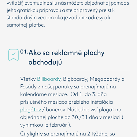
vytlačiť, eventuálne si u nás môžete objednat aj pomoc s
jeho grafickou prípravou a ste pripravený prejsť k
štandardným veciam ako je zadanie adresy a k
samotnej platbe.
01.
Ako sa reklamné plochy
obchodujú
Všetky
Billboardy
, Bigboardy, Megaboardy a
Fasády z našej ponuky sa prenajímajú na
kalendárne mesiace. Od 1. do 3. dňa
príslušného mesiaca prebieha inštalácia
plagátov
/ banerov. Následne visí
plagát na
objednanej ploche do 30./31 dňa v mesiaci (
vynimkou je február ).
Citylighty sa prenajímajú na 2 týždne, so