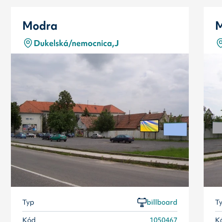
Modra
Dukelská/nemocnica,J
Typ
billboard
T
Kód
1050467
K