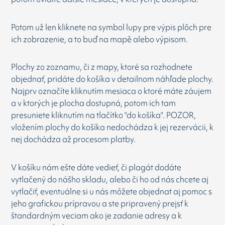
Potom už len kliknete na symbol lupy pre výpis plôch pre
ich zobrazenie, a to buď na mapě alebo výpisom.
Plochy zo zoznamu, či z mapy, ktoré sa rozhodnete
objednať, pridáte do košíka v detailnom náhľade plochy.
Najprv označíte kliknutím mesiaca o ktoré máte záujem
a v ktorých je plocha dostupná, potom ich tam
presuniete kliknutím na tlačítko "do košíka". POZOR,
vložením plochy do košíka nedochádza k jej rezervácii, k
nej dochádza až procesom platby.
V košíku nám ešte dáte vedieť, či plagát dodáte
vytlačený do nášho skladu, alebo či ho od nás chcete aj
vytlačiť, eventuálne si u nás môžete objednat aj pomoc s
jeho grafickou prípravou a ste pripravený prejsť k
štandardným veciam ako je zadanie adresy a k