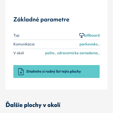
Základné parametre
Typ
billboard
Komunikácia
parkovisko ,
V okolí
pošta , zdravotnícke zariadenia ,
Stiahnite si rodný list tejto plochy
Ďalšie plochy v okolí