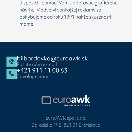
dispozícii, pomôcť Vám s prípravou grafického
návrhu. V odvetví vonkajšej reklamy sa
pohybujeme od roku 1991, takže skúsenosti
máme.
bilbordovka@euroawk.sk
Pošlite nám e-mail
+421 911 11 00 63
Zavolajte nám
euroAWK spol s.r.o.
Bajkalská 19B, 821 01 Bratislava