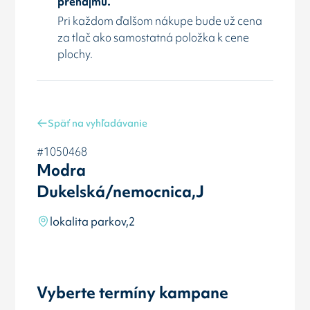
prenájmu.
Pri každom ďalšom nákupe bude už cena
za tlač ako samostatná položka k cene
plochy.
Späť na vyhľadávanie
#1050468
Modra
Dukelská/nemocnica,J
lokalita parkov,2
Vyberte termíny kampane