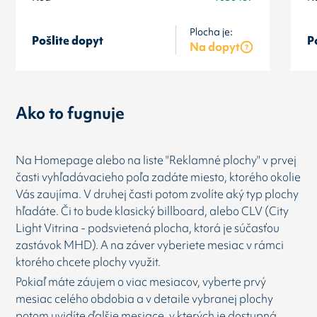
Plocha je:
Pošlite dopyt
P
Na dopyt
Ako to fugnuje
Na Homepage alebo na liste "Reklamné plochy" v prvej
časti vyhľadávacieho poľa zadáte miesto, ktorého okolie
Vás zaujíma. V druhej časti potom zvolíte aký typ plochy
hľadáte. Či to bude klasický billboard, alebo CLV (City
Light Vitrina - podsvietená plocha, ktorá je súčasťou
zastávok MHD). A na záver vyberiete mesiac v rámci
ktorého chcete plochy využit.
Pokiaľ máte záujem o viac mesiacov, vyberte prvý
mesiac celého obdobia a v detaile vybranej plochy
potom uvidíte ďalšie mesiace, v kterých je dostupná.