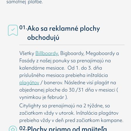
samotnej platbe.
01.
Ako sa reklamné plochy
obchodujú
Všetky
Billboardy
, Bigboardy, Megaboardy a
Fasády z našej ponuky sa prenajímajú na
kalendárne mesiace. Od 1. do 3. dňa
príslušného mesiaca prebieha inštalácia
plagátov
/ banerov. Následne visí
plagát na
objednanej ploche do 30./31 dňa v mesiaci (
vynimkou je február ).
Citylighty sa prenajímajú na 2 týždne, so
začiatkom vždy v utorok. Inštalácia plagátov
prebieha vždy v deň pred začiatkom kampane.
02.
Plochy priamo od majiteľa