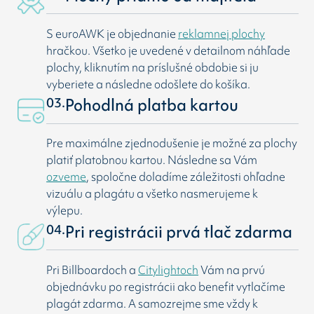
S euroAWK je objednanie
reklamnej plochy
hračkou. Všetko je uvedené v detailnom náhľade
plochy, kliknutím na príslušné obdobie si ju
vyberiete a následne odošlete do košíka.
03.
Pohodlná platba kartou
Pre maximálne zjednodušenie je možné za plochy
platiť platobnou kartou. Následne sa Vám
ozveme
, spoločne doladíme záležitosti ohľadne
vizuálu a plagátu a všetko nasmerujeme k
výlepu.
04.
Pri registrácii prvá tlač zdarma
Pri Billboardoch a
Citylightoch
Vám na prvú
objednávku po registrácii ako benefit vytlačíme
plagát zdarma. A samozrejme sme vždy k