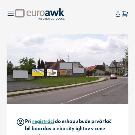
Pri
registráci
do eshopu bude prvá tlač
billboardov alebo citylightov v cene