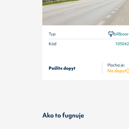
Typ
billboa
Kód
10504
Plocha je:
Pošlite dopyt
Na dopyt
Ako to fugnuje