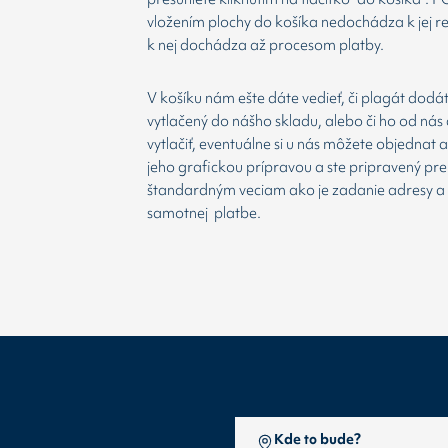
vložením plochy do košíka nedochádza k jej re
k nej dochádza až procesom platby.
V košíku nám ešte dáte vedieť, či plagát dodá
vytlačený do nášho skladu, alebo či ho od nás 
vytlačiť, eventuálne si u nás môžete objednat 
jeho grafickou prípravou a ste pripravený prej
štandardným veciam ako je zadanie adresy a
samotnej platbe.
Kde to bude?