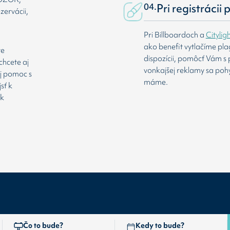
04.
Pri registrácii
zervácii,
Pri Billboardoch a
Citylig
ako benefit vytlačíme pl
te
dispozícii, pomôcť Vám s 
chcete aj
vonkajšej reklamy sa poh
aj pomoc s
máme.
sť k
 k
Čo to bude?
Kedy to bude?