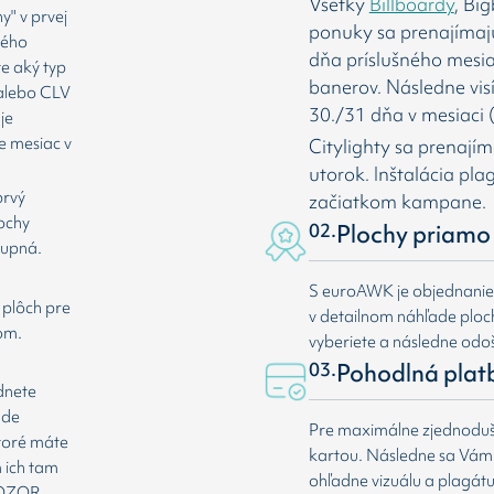
Všetky
Billboardy
, Bi
" v prvej
ponuky sa prenajímaj
rého
dňa príslušného mesia
te aký typ
banerov. Následne vis
 alebo CLV
30./31 dňa v mesiaci (
je
e mesiac v
Citylighty sa prenají
utorok. Inštalácia pl
prvý
začiatkom kampane.
lochy
02.
Plochy priamo 
tupná.
S euroAWK je objednani
 plôch pre
v detailnom náhľade plochy
om.
vyberiete a následne odoš
03.
Pohodlná plat
dnete
ade
Pre maximálne zjednoduše
ktoré máte
kartou. Následne sa Vá
 ich tam
ohľadne vizuálu a plagát
 POZOR,