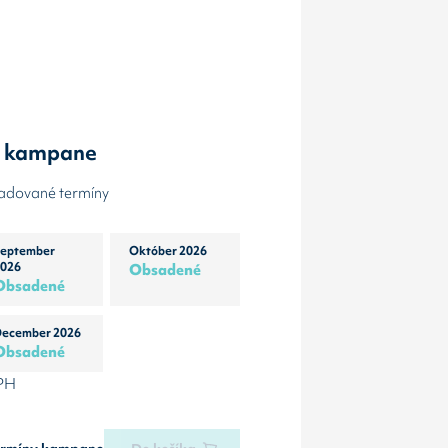
y kampane
žadované termíny
eptember
Október 2026
026
Obsadené
Obsadené
ecember 2026
Obsadené
DPH