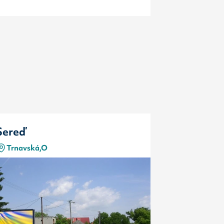
Sereď
Sereď
Trnavská,O
Trnavská,
Typ
Kód