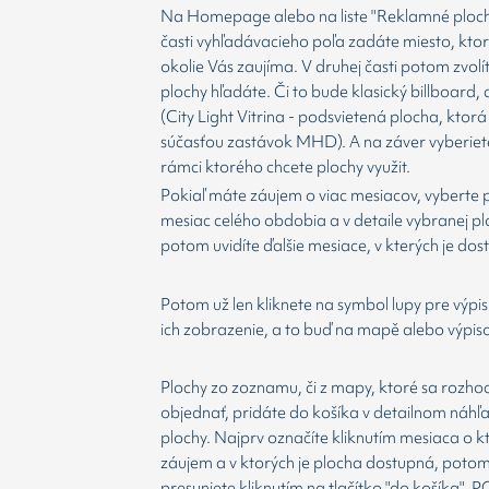
Na Homepage alebo na liste "Reklamné plochy
časti vyhľadávacieho poľa zadáte miesto, kto
okolie Vás zaujíma. V druhej časti potom zvolí
plochy hľadáte. Či to bude klasický billboard,
(City Light Vitrina - podsvietená plocha, ktorá 
súčasťou zastávok MHD). A na záver vyberiet
rámci ktorého chcete plochy využit.
Pokiaľ máte záujem o viac mesiacov, vyberte 
mesiac celého obdobia a v detaile vybranej p
potom uvidíte ďalšie mesiace, v kterých je dos
Potom už len kliknete na symbol lupy pre výpis
ich zobrazenie, a to buď na mapě alebo výpis
Plochy zo zoznamu, či z mapy, ktoré sa rozho
objednať, pridáte do košíka v detailnom náhľ
plochy. Najprv označíte kliknutím mesiaca o 
záujem a v ktorých je plocha dostupná, potom
presuniete kliknutím na tlačítko "do košíka".