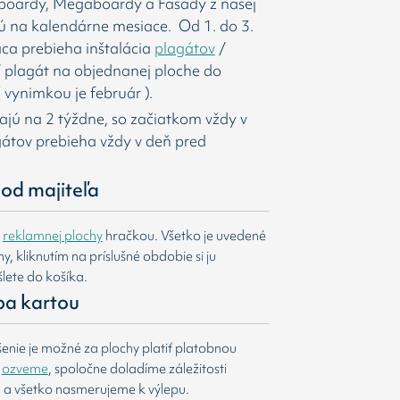
gboardy, Megaboardy a Fasády z našej
ú na kalendárne mesiace. Od 1. do 3.
ca prebieha inštalácia
plagátov
/
í
plagát na objednanej ploche do
 vynimkou je február ).
majú na 2 týždne, so začiatkom vždy v
agátov prebieha vždy v deň pred
od majiteľa
e
reklamnej plochy
hračkou. Všetko je uvedené
, kliknutím na príslušné obdobie si ju
lete do košíka.
ba kartou
nie je možné za plochy platiť platobnou
m
ozveme
, spoločne doladíme záležitosti
u a všetko nasmerujeme k výlepu.