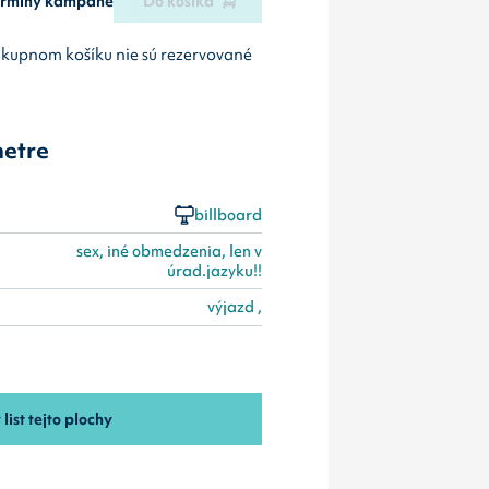
termíny kampane
Do košíka
ákupnom košíku nie sú rezervované
etre
billboard
sex, iné obmedzenia, len v
úrad.jazyku!!
výjazd ,
 list tejto plochy