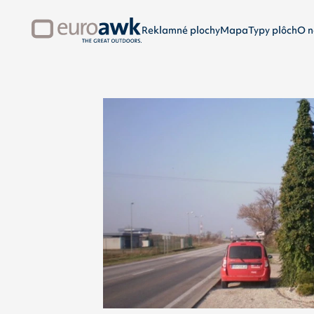
Reklamné plochy
Mapa
Typy plôch
O n