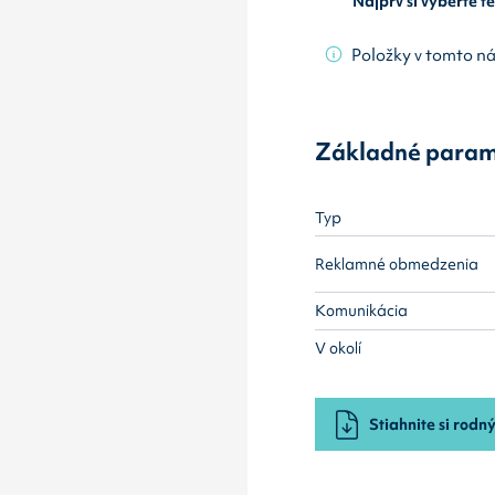
Najprv si vyberte 
Položky v tomto n
Základné param
Typ
Reklamné obmedzenia
Komunikácia
V okolí
Stiahnite si rodný