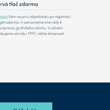
 prvá tlač zdarma
htoch
Vám na prvú objednávku po registrácii
agát zdarma. A samozrejme sme vždy k
prípravou grafického návrhu. V odvetví
ybujeme od roku 1991, takže skúsenosti