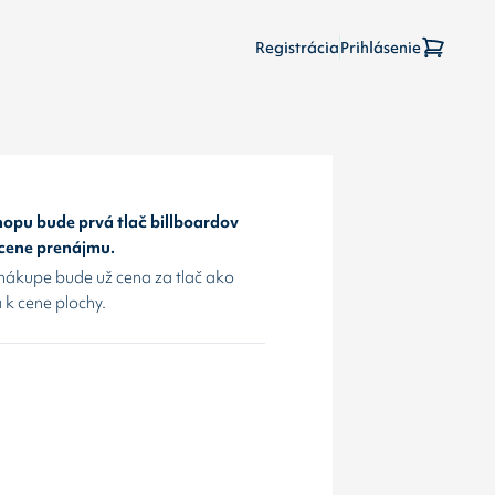
Registrácia
Prihlásenie
opu bude prvá tlač billboardov
 cene prenájmu.
nákupe bude už cena za tlač ako
 k cene plochy.