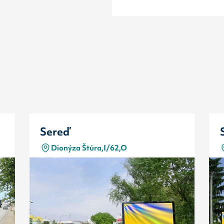
Sereď
Dionýza Štúra,I/62,O