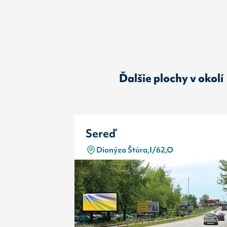
Ďalšie plochy v okolí
Sereď
Dionýza Štúra,I/62,O