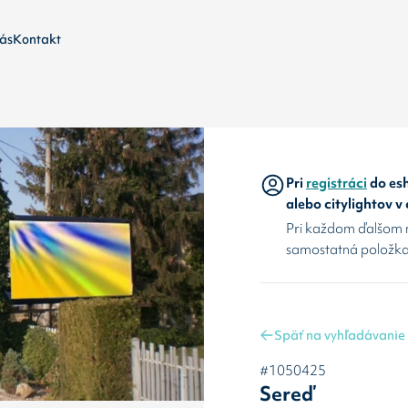
ás
Kontakt
Pri
registráci
do esh
alebo citylightov v
Pri každom ďalšom 
samostatná položka
Späť na vyhľadávanie
#1050425
Sereď