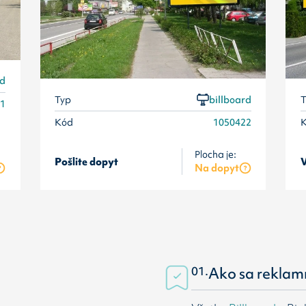
rd
Typ
billboard
T
21
Kód
1050422
Plocha je:
Pošlite dopyt
V
Na dopyt
01.
Ako sa reklam