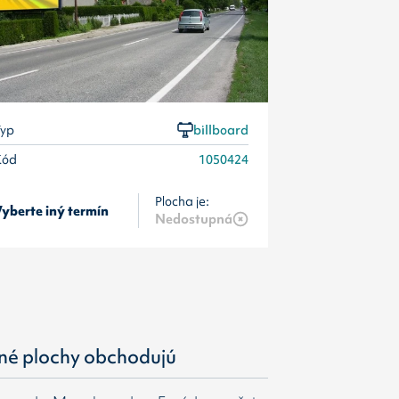
yp
billboard
Kód
1050424
Plocha je:
yberte iný termín
Vyberte iný t
Nedostupná
né plochy obchodujú