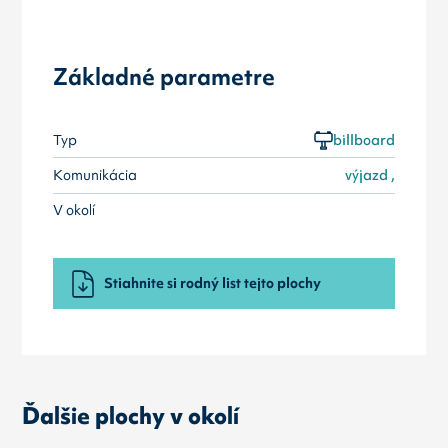
Základné parametre
Typ
billboard
Komunikácia
výjazd ,
V okolí
Stiahnite si rodný list tejto plochy
Ďalšie plochy v okolí