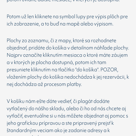
Potom už len kliknete na symbol lupy pre výpis plôch pre
ich zobrazenie, a to buď na mapě alebo výpisom.
Plochy zo zoznamu, či z mapy, ktoré sa rozhodnete
objednať, pridáte do košíka v detailnom náhľade plochy.
Najprv označíte kliknutím mesiaca o ktoré máte záujem
a v ktorých je plocha dostupná, potom ich tam
presuniete kliknutím na tlačítko "do košíka". POZOR,
vložením plochy do košíka nedochádza k jej rezervácii, k
nej dochádza až procesom platby.
V košíku nám ešte dáte vedieť, či plagát dodáte
vytlačený do nášho skladu, alebo či ho od nás chcete aj
vytlačiť, eventuálne si u nás môžete objednat aj pomoc s
jeho grafickou prípravou a ste pripravený prejsť k
štandardným veciam ako je zadanie adresy a k