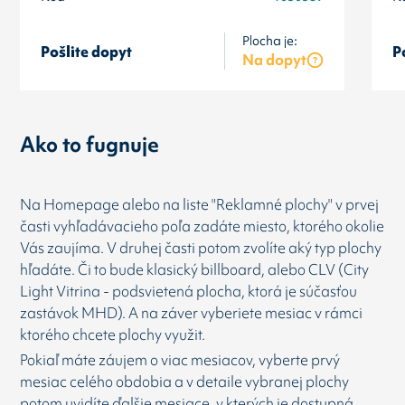
Plocha je:
Pošlite dopyt
P
Na dopyt
Ako to fugnuje
Na Homepage alebo na liste "Reklamné plochy" v prvej
časti vyhľadávacieho poľa zadáte miesto, ktorého okolie
Vás zaujíma. V druhej časti potom zvolíte aký typ plochy
hľadáte. Či to bude klasický billboard, alebo CLV (City
Light Vitrina - podsvietená plocha, ktorá je súčasťou
zastávok MHD). A na záver vyberiete mesiac v rámci
ktorého chcete plochy využit.
Pokiaľ máte záujem o viac mesiacov, vyberte prvý
mesiac celého obdobia a v detaile vybranej plochy
potom uvidíte ďalšie mesiace, v kterých je dostupná.