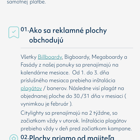
samotnej platbe.
01.
Ako sa reklamné plochy
obchodujú
Všetky
Billboardy
, Bigboardy, Megaboardy a
Fasády z našej ponuky sa prenajímajú na
kalendárne mesiace. Od 1. do 3. dňa
príslušného mesiaca prebieha inštalácia
plagátov
/ banerov. Následne visí
plagát na
objednanej ploche do 30./31 dňa v mesiaci (
vynimkou je február ).
Citylighty sa prenajímajú na 2 týždne, so
začiatkom vždy v utorok. Inštalácia plagátov
prebieha vždy v deň pred začiatkom kampane.
02.
Plochy priamo od majiteľa