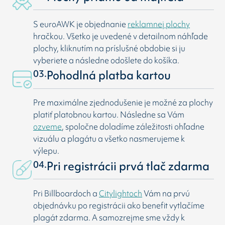
S euroAWK je objednanie
reklamnej plochy
hračkou. Všetko je uvedené v detailnom náhľade
plochy, kliknutím na príslušné obdobie si ju
vyberiete a následne odošlete do košíka.
03.
Pohodlná platba kartou
Pre maximálne zjednodušenie je možné za plochy
platiť platobnou kartou. Následne sa Vám
ozveme
, spoločne doladíme záležitosti ohľadne
vizuálu a plagátu a všetko nasmerujeme k
výlepu.
04.
Pri registrácii prvá tlač zdarma
Pri Billboardoch a
Citylightoch
Vám na prvú
objednávku po registrácii ako benefit vytlačíme
plagát zdarma. A samozrejme sme vždy k