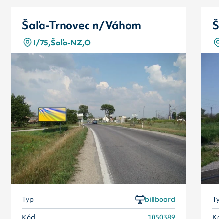
Šaľa-Trnovec n/Váhom
Š
I/75,Šaľa-NZ,O
Typ
billboard
T
Kód
1050389
K