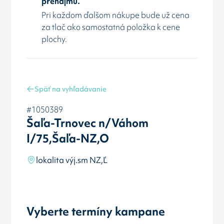
prenájmu.
Pri každom ďalšom nákupe bude už cena
za tlač ako samostatná položka k cene
plochy.
Späť na vyhľadávanie
#1050389
Šaľa-Trnovec n/Váhom
I/75,Šaľa-NZ,O
lokalita výj.sm NZ,Ľ
Vyberte termíny kampane