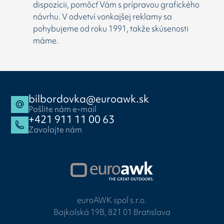
dispozícii, pomôcť Vám s prípravou grafického
návrhu. V odvetví vonkajšej reklamy sa
pohybujeme od roku 1991, takže skúsenosti
máme.
bilbordovka@euroawk.sk
Pošlite nám e-mail
+421 911 11 00 63
Zavolajte nám
euroAWK spol s.r.o.
Bajkalská 19B, 821 01 Bratislava