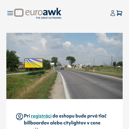
Pri
registráci
do eshopu bude prvá tlač
billboardov alebo citylightov v cene