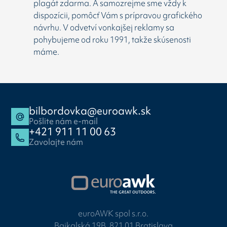
plagát zdarma. A samozrejme sme vždy k
dispozícii, pomôcť Vám s prípravou grafického
návrhu. V odvetví vonkajšej reklamy sa
pohybujeme od roku 1991, takže skúsenosti
máme.
bilbordovka@euroawk.sk
Pošlite nám e-mail
+421 911 11 00 63
Zavolajte nám
euroAWK spol s.r.o.
Bajkalská 19B, 821 01 Bratislava