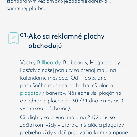
štandardným veciam ako je zadanie adresy a k
samotnej platbe.
01.
Ako sa reklamné plochy
obchodujú
Všetky
Billboardy
, Bigboardy, Megaboardy a
Fasády z našej ponuky sa prenajímajú na
kalendárne mesiace. Od 1. do 3. dňa
príslušného mesiaca prebieha inštalácia
plagátov
/ banerov. Následne visí
plagát na
objednanej ploche do 30./31 dňa v mesiaci (
vynimkou je február ).
Citylighty sa prenajímajú na 2 týždne, so
začiatkom vždy v utorok. Inštalácia plagátov
prebieha vždy v deň pred začiatkom kampane.