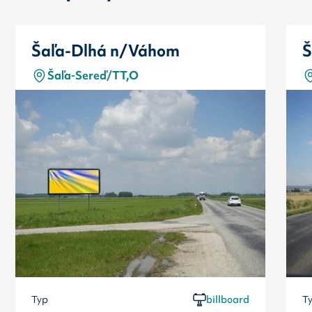
Šaľa-Dlhá n/Váhom
Š
Šaľa-Sereď/TT,O
Typ
billboard
T