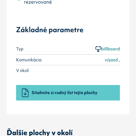
rezervované
Základné parametre
Typ
billboard
Komunikácia
výjazd ,
V okolí
Stiahnite si rodný list tejto plochy
Ďalšie plochy v okolí