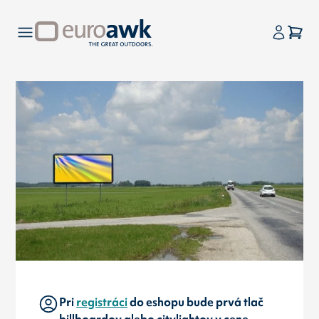
Pri
registráci
do eshopu bude prvá tlač
billboardov alebo citylightov v cene