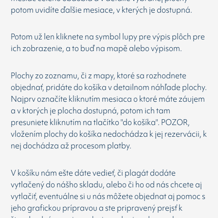
potom uvidíte ďalšie mesiace, v kterých je dostupná.
Potom už len kliknete na symbol lupy pre výpis plôch pre
ich zobrazenie, a to buď na mapě alebo výpisom.
Plochy zo zoznamu, či z mapy, ktoré sa rozhodnete
objednať, pridáte do košíka v detailnom náhľade plochy.
Najprv označíte kliknutím mesiaca o ktoré máte záujem
a v ktorých je plocha dostupná, potom ich tam
presuniete kliknutím na tlačítko "do košíka". POZOR,
vložením plochy do košíka nedochádza k jej rezervácii, k
nej dochádza až procesom platby.
V košíku nám ešte dáte vedieť, či plagát dodáte
vytlačený do nášho skladu, alebo či ho od nás chcete aj
vytlačiť, eventuálne si u nás môžete objednat aj pomoc s
jeho grafickou prípravou a ste pripravený prejsť k