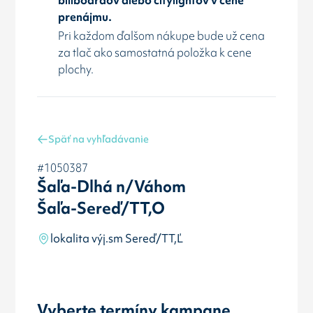
prenájmu.
Pri každom ďalšom nákupe bude už cena
za tlač ako samostatná položka k cene
plochy.
Späť na vyhľadávanie
#1050387
Šaľa-Dlhá n/Váhom
Šaľa-Sereď/TT,O
lokalita výj.sm Sereď/TT,Ľ
Vyberte termíny kampane