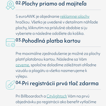
02.
Plochy priamo od majiteľa
S euroAWK je objednanie
reklamnej plochy
hračkou. Všetko je uvedené v detailnom náhľade
plochy, kliknutím na príslušné obdobie si ju
vyberiete a následne odošlete do košíka.
03.
Pohodlná platba kartou
Pre maximálne zjednodušenie je možné za plochy
platiť platobnou kartou. Následne sa Vám
ozveme
, spoločne doladíme záležitosti ohľadne
vizuálu a plagátu a všetko nasmerujeme k
výlepu.
04.
Pri registrácii prvá tlač zdarma
Pri Billboardoch a
Citylightoch
Vám na prvú
objednávku po registrácii ako benefit vytlačíme