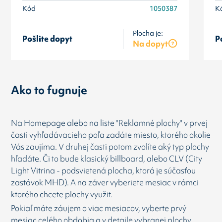
Kód
1050387
K
Plocha je:
Pošlite dopyt
P
Na dopyt
Ako to fugnuje
Na Homepage alebo na liste "Reklamné plochy" v prvej
časti vyhľadávacieho poľa zadáte miesto, ktorého okolie
Vás zaujíma. V druhej časti potom zvolíte aký typ plochy
hľadáte. Či to bude klasický billboard, alebo CLV (City
Light Vitrina - podsvietená plocha, ktorá je súčasťou
zastávok MHD). A na záver vyberiete mesiac v rámci
ktorého chcete plochy využit.
Pokiaľ máte záujem o viac mesiacov, vyberte prvý
mesiac celého obdobia a v detaile vybranej plochy