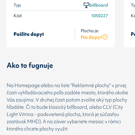
Typ
billboard
T
Kód
1050227
K
Plocha je:
Pošlite dopyt
P
Na dopyt
Ako to fugnuje
Na Homepage alebo na liste "Reklamné plochy" v prvej
časti vyhľadávacieho poľa zadáte miesto, ktorého okolie
Vás zaujíma. V druhej časti potom zvolíte aký typ plochy
hľadáte. Či to bude klasický billboard, alebo CLV (City
Light Vitrina - podsvietená plocha, ktorá je súčasťou
zastávok MHD). A na záver vyberiete mesiac v rámci
ktorého chcete plochy využit.