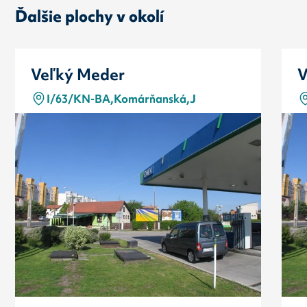
Ďalšie plochy v okolí
Veľký Meder
V
I/63/KN-BA,Komárňanská,J