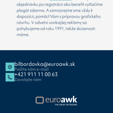
objednávku po registrácii ako benefit vytlačíme
plagát zdarma. A samozrejme sme vždy k
dispozícii, pomôcť Vám s prípravou grafického
návrhu. V odvetví vonkajšej reklamy sa
pohybujeme od roku 1991, takže skúsenosti
máme.
bilbordovka@euroawk.sk
Pošlite nám e-mail
+421 911 11 00 63
Zavolajte nám