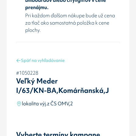
prenájmu.
Pri každom ďalšom nákupe bude už cena
za tlač ako samostatná položka k cene
plochy.
Späť na vyhľadávanie
#1050228
Veľký Meder
I/63/KN-BA,Komárňanská,J
lokalita výj.z ČS OMV,2
Vyberte termíny kampane