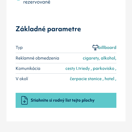
rezervované
Základné parametre
Typ
billboard
Reklamné obmedzenia
cigarety, alkohol,
Komunikácia
cesty I.triedy , parkovisko ,
V okolí
čerpacie stanice , hotel ,
Stiahnite si rodný list tejto plochy