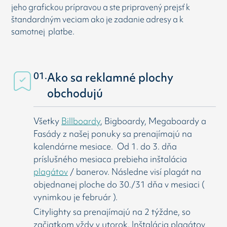
jeho grafickou prípravou a ste pripravený prejsť k
štandardným veciam ako je zadanie adresy a k
samotnej platbe.
01.
Ako sa reklamné plochy
obchodujú
Všetky
Billboardy
, Bigboardy, Megaboardy a
Fasády z našej ponuky sa prenajímajú na
kalendárne mesiace. Od 1. do 3. dňa
príslušného mesiaca prebieha inštalácia
plagátov
/ banerov. Následne visí
plagát na
objednanej ploche do 30./31 dňa v mesiaci (
vynimkou je február ).
Citylighty sa prenajímajú na 2 týždne, so
začiatkom vždy v utorok. Inštalácia plagátov