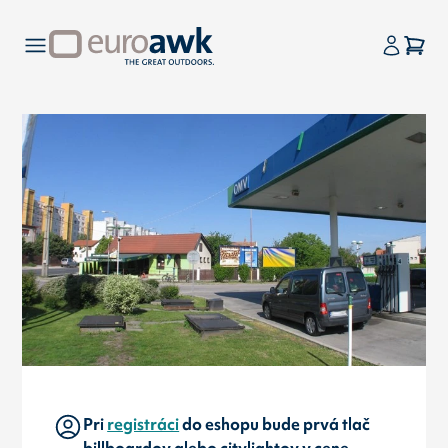
Pri
registráci
do eshopu bude prvá tlač
billboardov alebo citylightov v cene