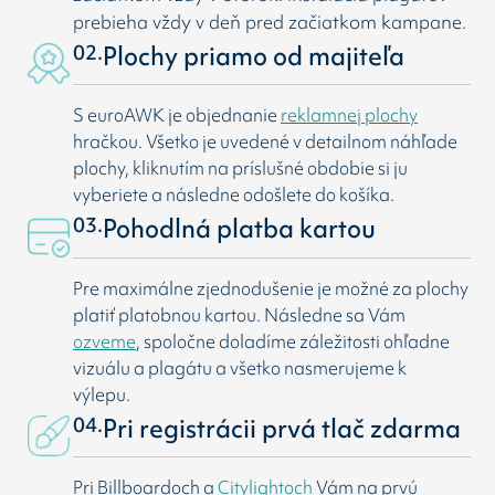
prebieha vždy v deň pred začiatkom kampane.
02.
Plochy priamo od majiteľa
S euroAWK je objednanie
reklamnej plochy
hračkou. Všetko je uvedené v detailnom náhľade
plochy, kliknutím na príslušné obdobie si ju
vyberiete a následne odošlete do košíka.
03.
Pohodlná platba kartou
Pre maximálne zjednodušenie je možné za plochy
platiť platobnou kartou. Následne sa Vám
ozveme
, spoločne doladíme záležitosti ohľadne
vizuálu a plagátu a všetko nasmerujeme k
výlepu.
04.
Pri registrácii prvá tlač zdarma
Pri Billboardoch a
Citylightoch
Vám na prvú