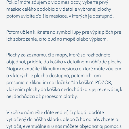
Pokiaľ máte záujem o viac mesiacov, vyberte prvý
mesiac celého obdobia a v detaile vybranej plochy
potom uvidíte ďalšie mesiace, v kterých je dostupná.
Potom už len kliknete na symbol lupy pre výpis plôch pre
ich zobrazenie, a to buď na mapě alebo výpisom.
Plochy zo zoznamu, či z mapy, ktoré sa rozhodnete
objednať, pridáte do košíka v detailnom náhľade plochy.
Najprv označíte kliknutím mesiaca o ktoré máte záujem
a v ktorých je plocha dostupná, potom ich tam
presuniete kliknutím na tlačítko "do košíka". POZOR,
vložením plochy do košíka nedochádza k jej rezervácii, k
nej dochádza až procesom platby.
V košíku nám ešte dáte vedieť, či plagát dodáte
vytlačený do nášho skladu, alebo či ho od nás chcete aj
vytlačiť, eventuálne si u nás môžete objednat aj pomoc s