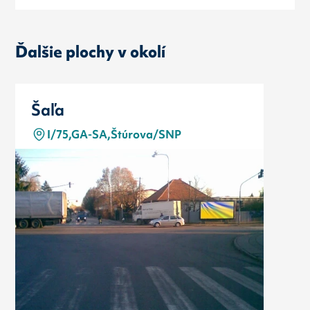
Ďalšie plochy v okolí
Šaľa
I/75,GA-SA,Štúrova/SNP