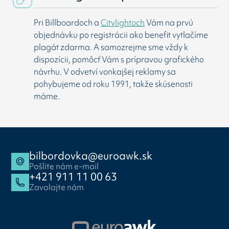
Pri Billboardoch a
Citylightoch
Vám na prvú
objednávku po registrácii ako benefit vytlačíme
plagát zdarma. A samozrejme sme vždy k
dispozícii, pomôcť Vám s prípravou grafického
návrhu. V odvetví vonkajšej reklamy sa
pohybujeme od roku 1991, takže skúsenosti
máme.
bilbordovka@euroawk.sk
Pošlite nám e-mail
+421 911 11 00 63
Zavolajte nám