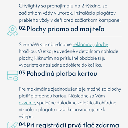
Citylighty sa prenajímajú na 2 týždne, so
začiatkom vždy v utorok. Inštalácia plagátov
prebieha vždy v deň pred začiatkom kampane.
02.
Plochy priamo od majiteľa
S euroAWK je objednanie
reklamnej plochy
hračkou. Všetko je uvedené v detailnom náhľade
plochy, kliknutím na príslušné obdobie si ju
vyberiete a následne odošlete do košíka.
03.
Pohodlná platba kartou
Pre maximálne zjednodušenie je možné za plochy
platiť platobnou kartou. Následne sa Vám
ozveme
, spoločne doladíme záležitosti ohľadne
vizuálu a plagátu a všetko nasmerujeme k
výlepu.
04.
Pri registrácii prvá tlač zdarma