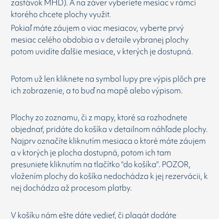
zastávok MHD). A na záver vyberiete mesiac v rámci
ktorého chcete plochy využit.
Pokiaľ máte záujem o viac mesiacov, vyberte prvý
mesiac celého obdobia a v detaile vybranej plochy
potom uvidíte ďalšie mesiace, v kterých je dostupná.
Potom už len kliknete na symbol lupy pre výpis plôch pre
ich zobrazenie, a to buď na mapě alebo výpisom.
Plochy zo zoznamu, či z mapy, ktoré sa rozhodnete
objednať, pridáte do košíka v detailnom náhľade plochy.
Najprv označíte kliknutím mesiaca o ktoré máte záujem
a v ktorých je plocha dostupná, potom ich tam
presuniete kliknutím na tlačítko "do košíka". POZOR,
vložením plochy do košíka nedochádza k jej rezervácii, k
nej dochádza až procesom platby.
V košíku nám ešte dáte vedieť, či plagát dodáte