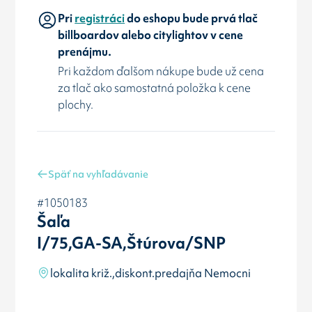
Pri
registráci
do eshopu bude prvá tlač
billboardov alebo citylightov v cene
prenájmu.
Pri každom ďalšom nákupe bude už cena
za tlač ako samostatná položka k cene
plochy.
Späť na vyhľadávanie
#1050183
Šaľa
I/75,GA-SA,Štúrova/SNP
lokalita križ.,diskont.predajňa Nemocni