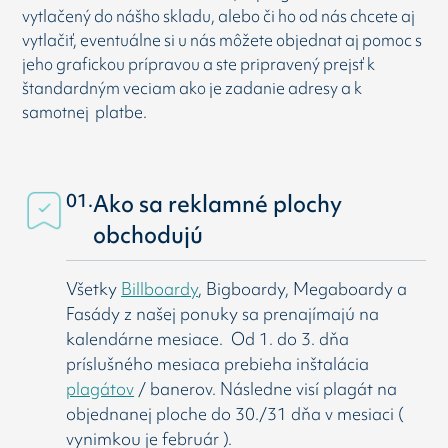
vytlačený do nášho skladu, alebo či ho od nás chcete aj
vytlačiť, eventuálne si u nás môžete objednat aj pomoc s
jeho grafickou prípravou a ste pripravený prejsť k
štandardným veciam ako je zadanie adresy a k
samotnej platbe.
01.
Ako sa reklamné plochy
obchodujú
Všetky
Billboardy
, Bigboardy, Megaboardy a
Fasády z našej ponuky sa prenajímajú na
kalendárne mesiace. Od 1. do 3. dňa
príslušného mesiaca prebieha inštalácia
plagátov
/ banerov. Následne visí
plagát na
objednanej ploche do 30./31 dňa v mesiaci (
vynimkou je február ).