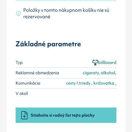
Položky v tomto nákupnom košíku nie sú
rezervované
Základné parametre
Typ
billboard
Reklamné obmedzenia
cigarety, alkohol,
Komunikácia
cesty I.triedy , križovatka ,
V okolí
Stiahnite si rodný list tejto plochy