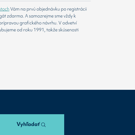
htoch
Vám na prvú objednávku po registrácii
agát zdarma. A samozrejme sme vždy k
prípravou grafického návrhu. V odvetví
ybujeme od roku 1991, takže skúsenosti
Vyhľadať