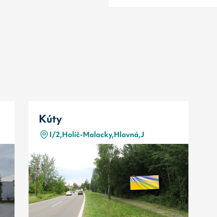
Kúty
I/2,Holíč-Malacky,Hlavná,J