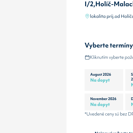
I/2,Holíč-Malac
lokalita príj.od Holíč
Vyberte termín
Kliknutím vyberte po
August 2026
S
Na dopyt
2
November 2026
D
Na dopyt
*Uvedené ceny sú bez 