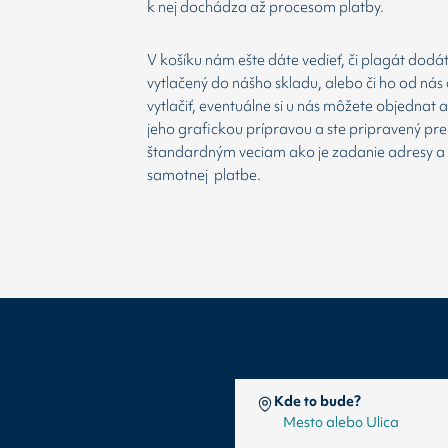
k nej dochádza až procesom platby.
V košíku nám ešte dáte vedieť, či plagát dodá
vytlačený do nášho skladu, alebo či ho od nás 
vytlačiť, eventuálne si u nás môžete objednat 
jeho grafickou prípravou a ste pripravený prej
štandardným veciam ako je zadanie adresy a
samotnej platbe.
Kde to bude?