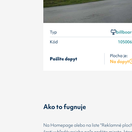
Typ
billboa
Kód
10500
Plocha je:
Pošlite dopyt
Na dopyt
Ako to fugnuje
Na Homepage alebo na liste "Reklamné plochy
časti vyhľadávacieho poľa zadáte miesto, kto