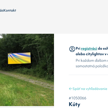
ás
Kontakt
Pri
registráci
do esh
alebo citylightov v
Pri každom ďalšom 
samostatná položka
Späť na vyhľadávanie
#1050066
Kúty