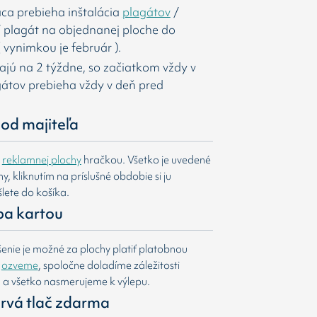
ca prebieha inštalácia
plagátov
/
í
plagát na objednanej ploche do
 vynimkou je február ).
majú na 2 týždne, so začiatkom vždy v
agátov prebieha vždy v deň pred
od majiteľa
e
reklamnej plochy
hračkou. Všetko je uvedené
, kliknutím na príslušné obdobie si ju
lete do košíka.
ba kartou
nie je možné za plochy platiť platobnou
m
ozveme
, spoločne doladíme záležitosti
u a všetko nasmerujeme k výlepu.
 prvá tlač zdarma