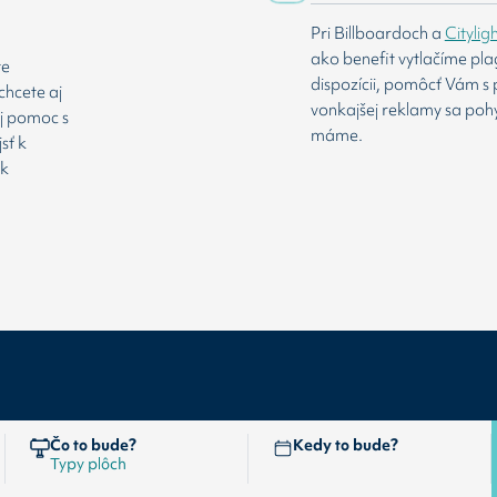
Pri Billboardoch a
Citylig
ako benefit vytlačíme pl
te
dispozícii, pomôcť Vám s 
chcete aj
vonkajšej reklamy sa poh
aj pomoc s
máme.
sť k
 k
Čo to bude?
Kedy to bude?