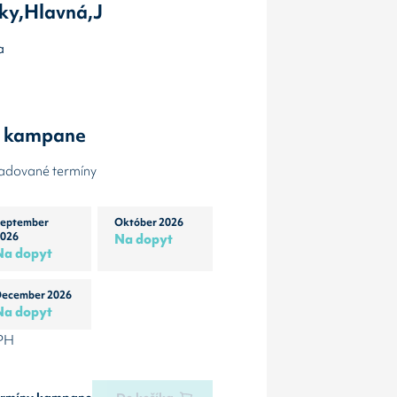
ky,Hlavná,J
a
y kampane
žadované termíny
eptember
Október 2026
026
Na dopyt
Na dopyt
ecember 2026
Na dopyt
DPH