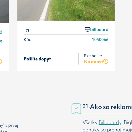
Typ
billboard
rd
Kód
1050066
65
Plocha je:
Pošlite dopyt
Na dopyt
01.
Ako sa reklam
Všetky
Billboardy
, Bi
" v prvej
ponuky sa prenajímaj
rého