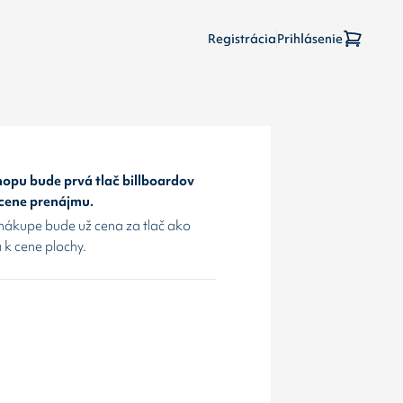
Registrácia
Prihlásenie
opu bude prvá tlač billboardov
 cene prenájmu.
nákupe bude už cena za tlač ako
 k cene plochy.