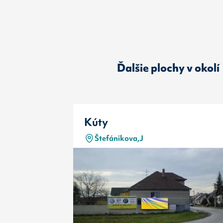
Ďalšie plochy v okolí
Kúty
Štefánikova,J