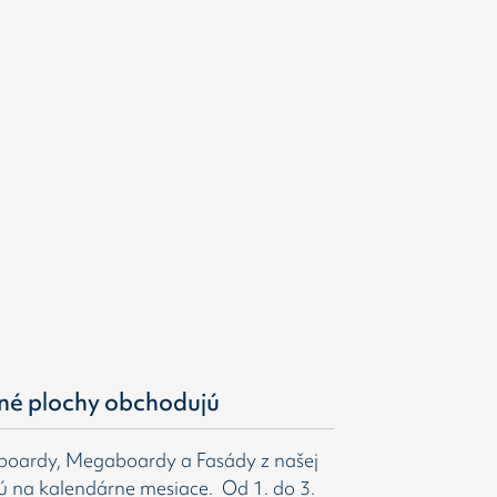
né plochy obchodujú
gboardy, Megaboardy a Fasády z našej
ú na kalendárne mesiace. Od 1. do 3.