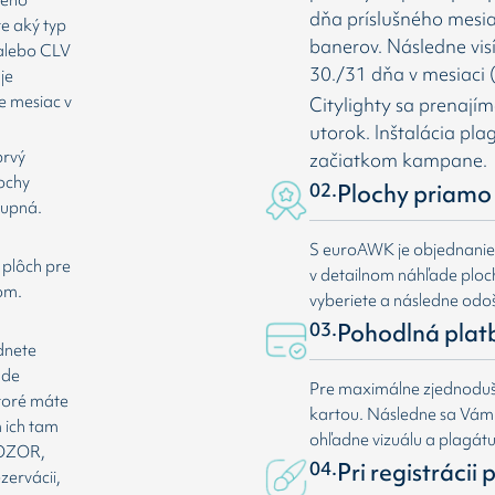
dňa príslušného mesia
te aký typ
banerov. Následne vis
 alebo CLV
30./31 dňa v mesiaci (
je
e mesiac v
Citylighty sa prenají
utorok. Inštalácia pl
prvý
začiatkom kampane.
lochy
02.
Plochy priamo 
tupná.
S euroAWK je objednani
 plôch pre
v detailnom náhľade plochy
om.
vyberiete a následne odoš
03.
Pohodlná plat
dnete
ade
Pre maximálne zjednoduše
ktoré máte
kartou. Následne sa Vá
 ich tam
ohľadne vizuálu a plagát
 POZOR,
04.
Pri registrácii
zervácii,