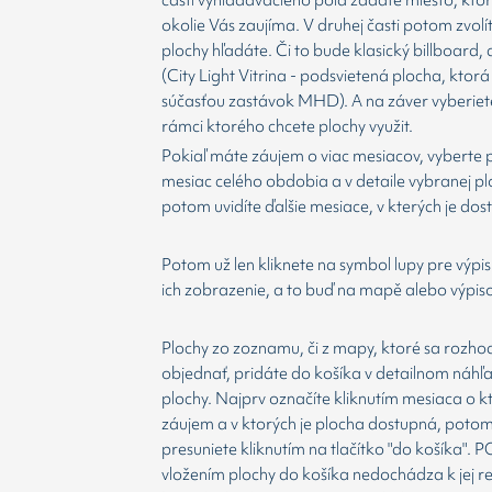
okolie Vás zaujíma. V druhej časti potom zvolí
plochy hľadáte. Či to bude klasický billboard,
(City Light Vitrina - podsvietená plocha, ktorá 
súčasťou zastávok MHD). A na záver vyberiet
rámci ktorého chcete plochy využit.
Pokiaľ máte záujem o viac mesiacov, vyberte 
mesiac celého obdobia a v detaile vybranej p
potom uvidíte ďalšie mesiace, v kterých je dos
Potom už len kliknete na symbol lupy pre výpis
ich zobrazenie, a to buď na mapě alebo výpis
Plochy zo zoznamu, či z mapy, ktoré sa rozho
objednať, pridáte do košíka v detailnom náhľ
plochy. Najprv označíte kliknutím mesiaca o 
záujem a v ktorých je plocha dostupná, potom
presuniete kliknutím na tlačítko "do košíka".
vložením plochy do košíka nedochádza k jej re