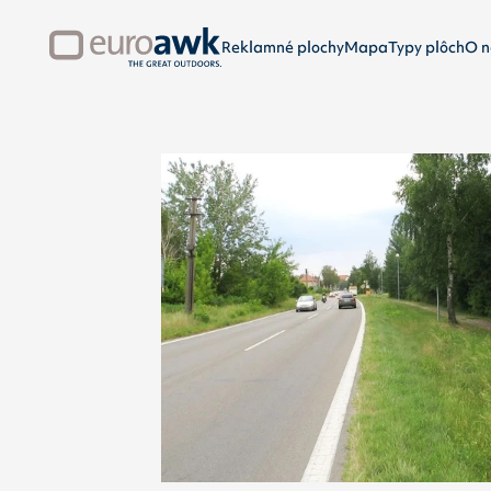
Reklamné plochy
Mapa
Typy plôch
O n