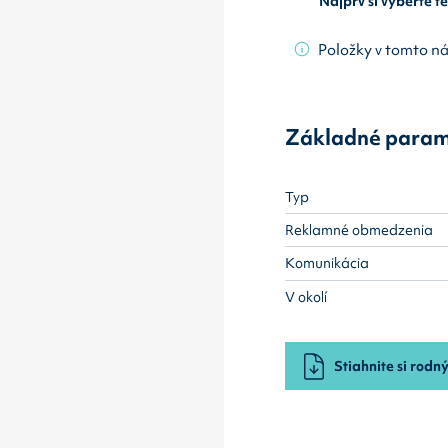
Najprv si vyberte 
Položky v tomto n
Základné param
Typ
Reklamné obmedzenia
Komunikácia
V okolí
Stiahnite si rodný