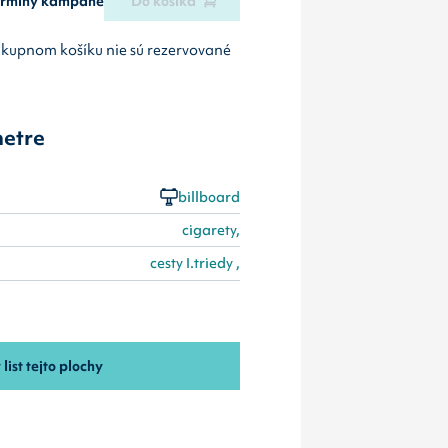
termíny kampane
Do košíka
ákupnom košíku nie sú rezervované
etre
billboard
cigarety,
cesty I.triedy ,
 list tejto plochy