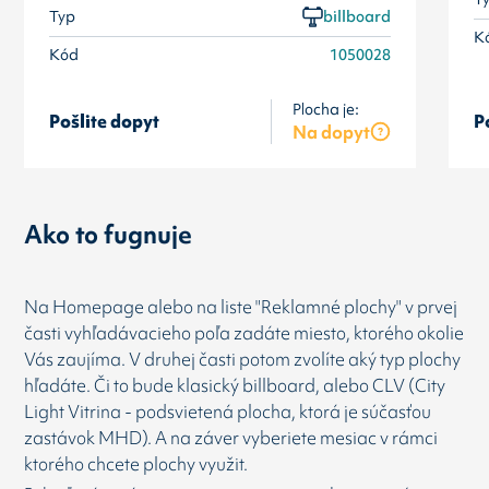
Typ
billboard
K
Kód
1050028
Plocha je:
Pošlite dopyt
P
Na dopyt
Ako to fugnuje
Na Homepage alebo na liste "Reklamné plochy" v prvej
časti vyhľadávacieho poľa zadáte miesto, ktorého okolie
Vás zaujíma. V druhej časti potom zvolíte aký typ plochy
hľadáte. Či to bude klasický billboard, alebo CLV (City
Light Vitrina - podsvietená plocha, ktorá je súčasťou
zastávok MHD). A na záver vyberiete mesiac v rámci
ktorého chcete plochy využit.