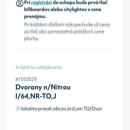
Pri
registráci
do eshopu bude prvá tlač
billboardov alebo citylightov v cene
prenájmu.
Pri každom ďalšom nákupe bude už cena
za tlač ako samostatná položka k cene
plochy.
Späť na vyhľadávanie
#1050029
Dvorany n/Nitrou
I/64,NR-TO,J
lokalita prieah obcou,križ,sm TO/Dvor