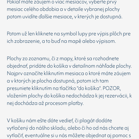
Pokiaľ máte záujem o viac mesiacov, vyberte prvý
mesiac celého obdobia a v detaile vybranej plochy
potom uvidíte ďalšie mesiace, v kterých je dostupná.
Potom už len kliknete na symbol lupy pre výpis plôch pre
ich zobrazenie, a to buď na mapě alebo výpisom.
Plochy zo zoznamu, či z mapy, ktoré sa rozhodnete
objednať, pridáte do košíka v detailnom náhľade plochy.
Najprv označíte kliknutím mesiaca o ktoré máte záujem
a v ktorých je plocha dostupná, potom ich tam
presuniete kliknutím na tlačítko "do košíka". POZOR,
vložením plochy do košíka nedochádza k jej rezervácii, k
nej dochádza až procesom platby.
V košíku nám ešte dáte vedieť, či plagát dodáte
vytlačený do nášho skladu, alebo či ho od nás chcete aj
vytlačiť, eventuálne si u nás môžete objednat aj pomoc s