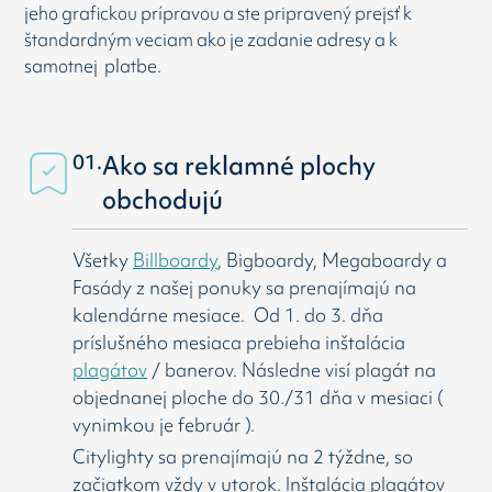
jeho grafickou prípravou a ste pripravený prejsť k
štandardným veciam ako je zadanie adresy a k
samotnej platbe.
01.
Ako sa reklamné plochy
obchodujú
Všetky
Billboardy
, Bigboardy, Megaboardy a
Fasády z našej ponuky sa prenajímajú na
kalendárne mesiace. Od 1. do 3. dňa
príslušného mesiaca prebieha inštalácia
plagátov
/ banerov. Následne visí
plagát na
objednanej ploche do 30./31 dňa v mesiaci (
vynimkou je február ).
Citylighty sa prenajímajú na 2 týždne, so
začiatkom vždy v utorok. Inštalácia plagátov