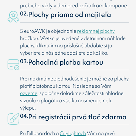
prebieha vždy v deň pred začiatkom kampane.
02.
Plochy priamo od majiteľa
S euroAWK je objednanie
reklamnej plochy
hračkou. Všetko je uvedené v detailnom náhľade
plochy, kliknutím na príslušné obdobie si ju
vyberiete a následne odošlete do košíka.
03.
Pohodlná platba kartou
Pre maximálne zjednodušenie je možné za plochy
platiť platobnou kartou. Následne sa Vám
ozveme
, spoločne doladíme záležitosti ohľadne
vizuálu a plagátu a všetko nasmerujeme k
výlepu.
04.
Pri registrácii prvá tlač zdarma
Pri Billboardoch a
Citylightoch
Vám na prvú