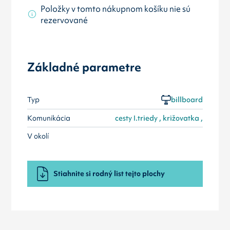
Položky v tomto nákupnom košíku nie sú
rezervované
Základné parametre
Typ
billboard
Komunikácia
cesty I.triedy , križovatka ,
V okolí
Stiahnite si rodný list tejto plochy