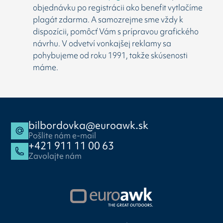
objednávku po registrácii ako benefit vytlačíme
plagát zdarma. A samozrejme sme vždy k
dispozícii, pomôcť Vám s prípravou grafického
návrhu. V odvetví vonkajšej reklamy sa
pohybujeme od roku 1991, takže skúsenosti
máme.
bilbordovka@euroawk.sk
Pošlite nám e-mail
+421 911 11 00 63
Zavolajte nám