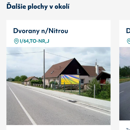
Ďalšie plochy v okolí
Dvorany n/Nitrou
D
I/64,TO-NR,J
T