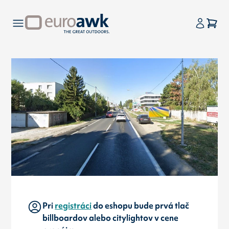
Pri
registráci
do eshopu bude prvá tlač
billboardov alebo citylightov v cene