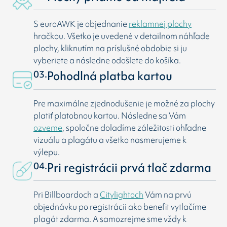
S euroAWK je objednanie
reklamnej plochy
hračkou. Všetko je uvedené v detailnom náhľade
plochy, kliknutím na príslušné obdobie si ju
vyberiete a následne odošlete do košíka.
03.
Pohodlná platba kartou
Pre maximálne zjednodušenie je možné za plochy
platiť platobnou kartou. Následne sa Vám
ozveme
, spoločne doladíme záležitosti ohľadne
vizuálu a plagátu a všetko nasmerujeme k
výlepu.
04.
Pri registrácii prvá tlač zdarma
Pri Billboardoch a
Citylightoch
Vám na prvú
objednávku po registrácii ako benefit vytlačíme
plagát zdarma. A samozrejme sme vždy k