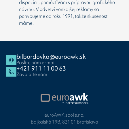
dispozícii, pomôcť Vám s prípravou grafického
návrhu. V odvetví vonkajšej reklamy sa
pohybujeme od roku 1991, takže skúsenosti
máme.
bilbordovka@euroawk.sk
Pošlite nám e-mail
+421 911 11 00 63
Zavolajte nám
euroAWK spol s.r.o.
Bajkalská 19B, 821 01 Bratislava