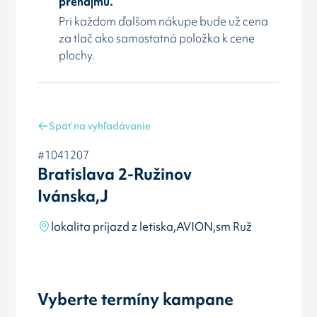
prenájmu.
Pri každom ďalšom nákupe bude už cena
za tlač ako samostatná položka k cene
plochy.
Späť na vyhľadávanie
#1041207
Bratislava 2-Ružinov
Ivánska,J
lokalita príjazd z letiska,AVION,sm Ruž
Vyberte termíny kampane