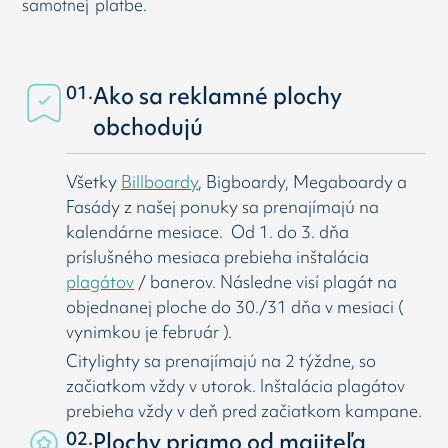
samotnej platbe.
01.
Ako sa reklamné plochy
obchodujú
Všetky
Billboardy
, Bigboardy, Megaboardy a
Fasády z našej ponuky sa prenajímajú na
kalendárne mesiace. Od 1. do 3. dňa
príslušného mesiaca prebieha inštalácia
plagátov
/ banerov. Následne visí
plagát na
objednanej ploche do 30./31 dňa v mesiaci (
vynimkou je február ).
Citylighty sa prenajímajú na 2 týždne, so
začiatkom vždy v utorok. Inštalácia plagátov
prebieha vždy v deň pred začiatkom kampane.
02.
Plochy priamo od majiteľa