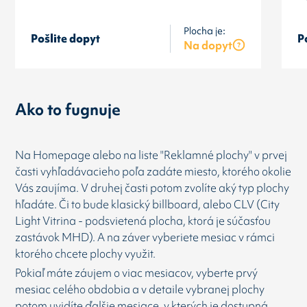
Plocha je:
Pošlite dopyt
P
Na dopyt
Ako to fugnuje
Na Homepage alebo na liste "Reklamné plochy" v prvej
časti vyhľadávacieho poľa zadáte miesto, ktorého okolie
Vás zaujíma. V druhej časti potom zvolíte aký typ plochy
hľadáte. Či to bude klasický billboard, alebo CLV (City
Light Vitrina - podsvietená plocha, ktorá je súčasťou
zastávok MHD). A na záver vyberiete mesiac v rámci
ktorého chcete plochy využit.
Pokiaľ máte záujem o viac mesiacov, vyberte prvý
mesiac celého obdobia a v detaile vybranej plochy
potom uvidíte ďalšie mesiace, v kterých je dostupná.