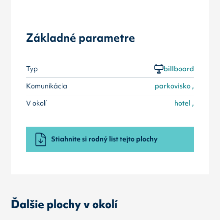
Základné parametre
Typ
billboard
Komunikácia
parkovisko ,
V okolí
hotel ,
Stiahnite si rodný list tejto plochy
Ďalšie plochy v okolí