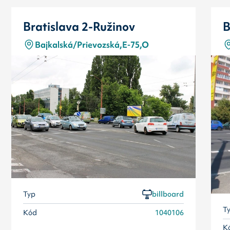
Bratislava 2-Ružinov
B
Bajkalská/Prievozská,E-75,O
Typ
billboard
T
Kód
1040106
K