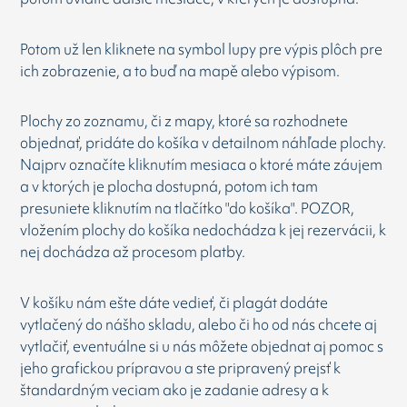
Potom už len kliknete na symbol lupy pre výpis plôch pre
ich zobrazenie, a to buď na mapě alebo výpisom.
Plochy zo zoznamu, či z mapy, ktoré sa rozhodnete
objednať, pridáte do košíka v detailnom náhľade plochy.
Najprv označíte kliknutím mesiaca o ktoré máte záujem
a v ktorých je plocha dostupná, potom ich tam
presuniete kliknutím na tlačítko "do košíka". POZOR,
vložením plochy do košíka nedochádza k jej rezervácii, k
nej dochádza až procesom platby.
V košíku nám ešte dáte vedieť, či plagát dodáte
vytlačený do nášho skladu, alebo či ho od nás chcete aj
vytlačiť, eventuálne si u nás môžete objednat aj pomoc s
jeho grafickou prípravou a ste pripravený prejsť k
štandardným veciam ako je zadanie adresy a k