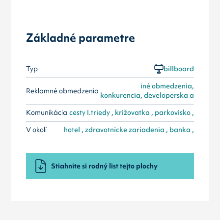
Základné parametre
Typ
billboard
iné obmedzenia,
Reklamné obmedzenia
konkurencia, developerska a
Komunikácia
cesty I.triedy , križovatka , parkovisko ,
V okolí
hotel , zdravotnícke zariadenia , banka ,
Stiahnite si rodný list tejto plochy