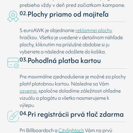
prebieha vždy v deň pred začiatkom kampane.
02.
Plochy priamo od majiteľa
S euroAWK je objednanie
reklamnej plochy
hračkou. Všetko je uvedené v detailnom náhľade
plochy, kliknutím na príslušné obdobie si ju
vyberiete a následne odošlete do košíka.
03.
Pohodlná platba kartou
Pre maximálne zjednodušenie je možné za plochy
platiť platobnou kartou. Následne sa Vám
ozveme
, spoločne doladíme záležitosti ohľadne
vizuálu a plagátu a všetko nasmerujeme k
výlepu.
04.
Pri registrácii prvá tlač zdarma
Pri Billboardoch a
Citylightoch
Vám na prvú