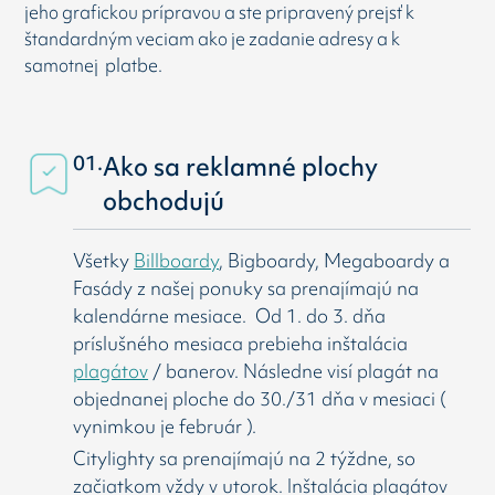
jeho grafickou prípravou a ste pripravený prejsť k
štandardným veciam ako je zadanie adresy a k
samotnej platbe.
01.
Ako sa reklamné plochy
obchodujú
Všetky
Billboardy
, Bigboardy, Megaboardy a
Fasády z našej ponuky sa prenajímajú na
kalendárne mesiace. Od 1. do 3. dňa
príslušného mesiaca prebieha inštalácia
plagátov
/ banerov. Následne visí
plagát na
objednanej ploche do 30./31 dňa v mesiaci (
vynimkou je február ).
Citylighty sa prenajímajú na 2 týždne, so
začiatkom vždy v utorok. Inštalácia plagátov