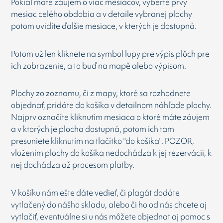
Pokiaľ máte záujem o viac mesiacov, vyberte prvý
mesiac celého obdobia a v detaile vybranej plochy
potom uvidíte ďalšie mesiace, v kterých je dostupná.
Potom už len kliknete na symbol lupy pre výpis plôch pre
ich zobrazenie, a to buď na mapě alebo výpisom.
Plochy zo zoznamu, či z mapy, ktoré sa rozhodnete
objednať, pridáte do košíka v detailnom náhľade plochy.
Najprv označíte kliknutím mesiaca o ktoré máte záujem
a v ktorých je plocha dostupná, potom ich tam
presuniete kliknutím na tlačítko "do košíka". POZOR,
vložením plochy do košíka nedochádza k jej rezervácii, k
nej dochádza až procesom platby.
V košíku nám ešte dáte vedieť, či plagát dodáte
vytlačený do nášho skladu, alebo či ho od nás chcete aj
vytlačiť, eventuálne si u nás môžete objednat aj pomoc s