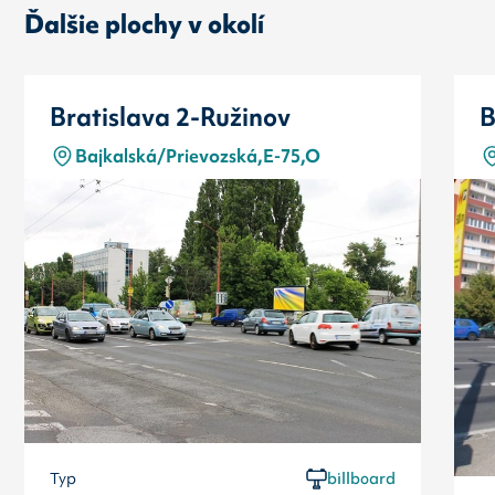
Ďalšie plochy v okolí
Bratislava 2-Ružinov
B
Bajkalská/Prievozská,E-75,O
Typ
billboard