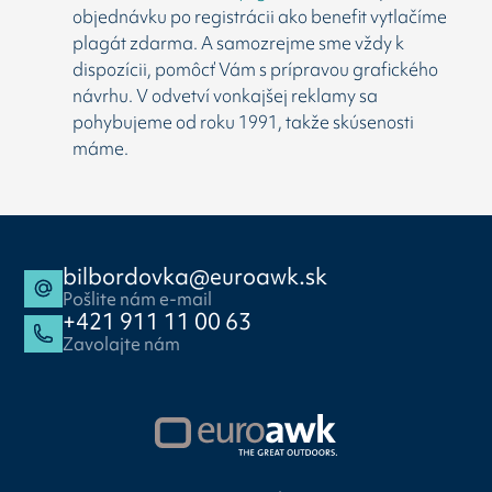
objednávku po registrácii ako benefit vytlačíme
plagát zdarma. A samozrejme sme vždy k
dispozícii, pomôcť Vám s prípravou grafického
návrhu. V odvetví vonkajšej reklamy sa
pohybujeme od roku 1991, takže skúsenosti
máme.
bilbordovka@euroawk.sk
Pošlite nám e-mail
+421 911 11 00 63
Zavolajte nám