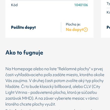
T
Kód
1040106
K
Plocha je:
Pošlite dopyt
P
Na dopyt
Ako to fugnuje
Na Homepage alebo na liste "Reklamné plochy" v prvej
časti vyhľadávacieho poľa zadáte miesto, ktorého okolie
Vás zaujíma. V druhej časti potom zvolíte aký typ plochy
hľadáte. Či to bude klasický billboard, alebo CLV (City
Light Vitrina - podsvietená plocha, ktorá je súčasťou
zastávok MHD). A na záver vyberiete mesiac v rámci
ktorého chcete plochy využit.