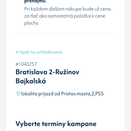
prenájmu.
Pri každom ďalšom nákupe bude už cena
za tlač ako samostatná položka k cene
plochy.
Späť na vyhľadávanie
#1040257
Bratislava 2-Ružinov
Bajkalská
lokalita príjazd od Prístav.mosta,2,PSS
Vyberte termíny kampane