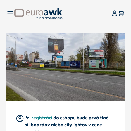
Pri
registráci
do eshopu bude prvá tlač
billboardov alebo citylightov v cene