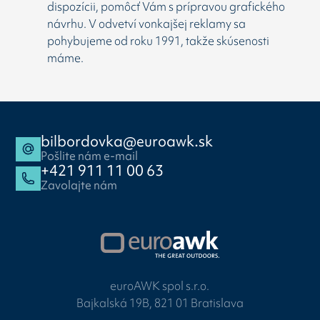
dispozícii, pomôcť Vám s prípravou grafického
návrhu. V odvetví vonkajšej reklamy sa
pohybujeme od roku 1991, takže skúsenosti
máme.
bilbordovka@euroawk.sk
Pošlite nám e-mail
+421 911 11 00 63
Zavolajte nám
euroAWK spol s.r.o.
Bajkalská 19B, 821 01 Bratislava