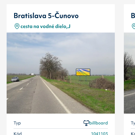
Bratislava 5-Čunovo
B
cesta na vodné dielo,J
Typ
billboard
T
Kód
1041103
K