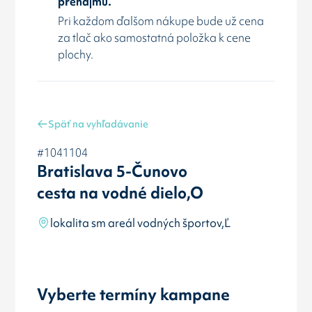
prenájmu.
Pri každom ďalšom nákupe bude už cena
za tlač ako samostatná položka k cene
plochy.
Späť na vyhľadávanie
#1041104
Bratislava 5-Čunovo
cesta na vodné dielo,O
lokalita sm areál vodných športov,Ľ
Vyberte termíny kampane