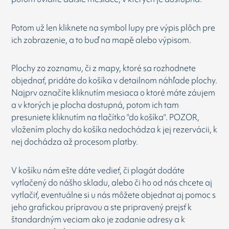
Potom už len kliknete na symbol lupy pre výpis plôch pre
ich zobrazenie, a to buď na mapě alebo výpisom.
Plochy zo zoznamu, či z mapy, ktoré sa rozhodnete
objednať, pridáte do košíka v detailnom náhľade plochy.
Najprv označíte kliknutím mesiaca o ktoré máte záujem
a v ktorých je plocha dostupná, potom ich tam
presuniete kliknutím na tlačítko "do košíka". POZOR,
vložením plochy do košíka nedochádza k jej rezervácii, k
nej dochádza až procesom platby.
V košíku nám ešte dáte vedieť, či plagát dodáte
vytlačený do nášho skladu, alebo či ho od nás chcete aj
vytlačiť, eventuálne si u nás môžete objednat aj pomoc s
jeho grafickou prípravou a ste pripravený prejsť k
štandardným veciam ako je zadanie adresy a k