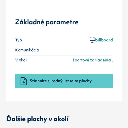
Základné parametre
Typ
billboard
Komunikácia
V okolí
športové zariadenia ,
Stiahnite si rodný list tejto plochy
Ďalšie plochy v okolí