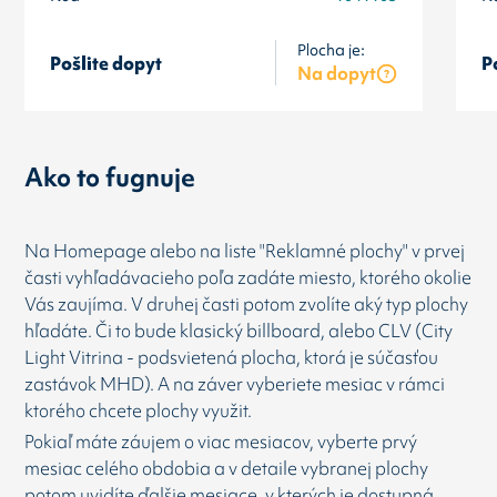
Plocha je:
Pošlite dopyt
P
Na dopyt
Ako to fugnuje
Na Homepage alebo na liste "Reklamné plochy" v prvej
časti vyhľadávacieho poľa zadáte miesto, ktorého okolie
Vás zaujíma. V druhej časti potom zvolíte aký typ plochy
hľadáte. Či to bude klasický billboard, alebo CLV (City
Light Vitrina - podsvietená plocha, ktorá je súčasťou
zastávok MHD). A na záver vyberiete mesiac v rámci
ktorého chcete plochy využit.
Pokiaľ máte záujem o viac mesiacov, vyberte prvý
mesiac celého obdobia a v detaile vybranej plochy
potom uvidíte ďalšie mesiace, v kterých je dostupná.