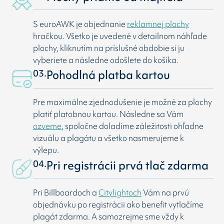
S euroAWK je objednanie
reklamnej plochy
hračkou. Všetko je uvedené v detailnom náhľade
plochy, kliknutím na príslušné obdobie si ju
vyberiete a následne odošlete do košíka.
03.
Pohodlná platba kartou
Pre maximálne zjednodušenie je možné za plochy
platiť platobnou kartou. Následne sa Vám
ozveme
, spoločne doladíme záležitosti ohľadne
vizuálu a plagátu a všetko nasmerujeme k
výlepu.
04.
Pri registrácii prvá tlač zdarma
Pri Billboardoch a
Citylightoch
Vám na prvú
objednávku po registrácii ako benefit vytlačíme
plagát zdarma. A samozrejme sme vždy k