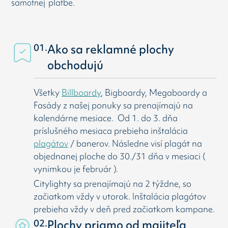
samotnej platbe.
01.
Ako sa reklamné plochy
obchodujú
Všetky
Billboardy
, Bigboardy, Megaboardy a
Fasády z našej ponuky sa prenajímajú na
kalendárne mesiace. Od 1. do 3. dňa
príslušného mesiaca prebieha inštalácia
plagátov
/ banerov. Následne visí
plagát na
objednanej ploche do 30./31 dňa v mesiaci (
vynimkou je február ).
Citylighty sa prenajímajú na 2 týždne, so
začiatkom vždy v utorok. Inštalácia plagátov
prebieha vždy v deň pred začiatkom kampane.
02.
Plochy priamo od majiteľa