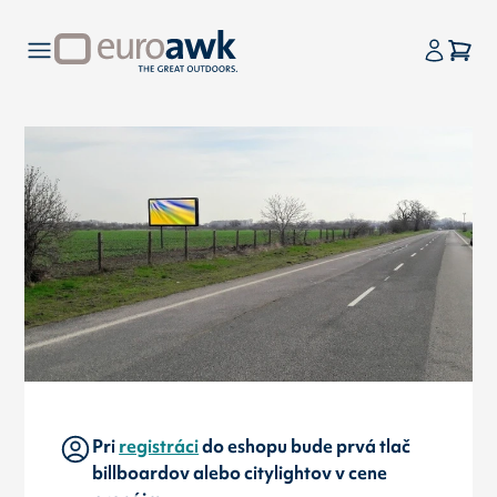
Pri
registráci
do eshopu bude prvá tlač
billboardov alebo citylightov v cene