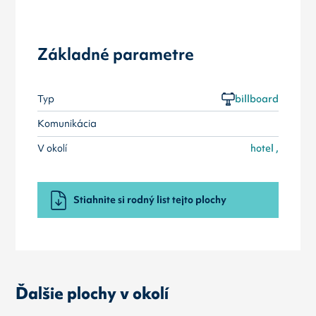
Základné parametre
Typ
billboard
Komunikácia
V okolí
hotel ,
Stiahnite si rodný list tejto plochy
Ďalšie plochy v okolí