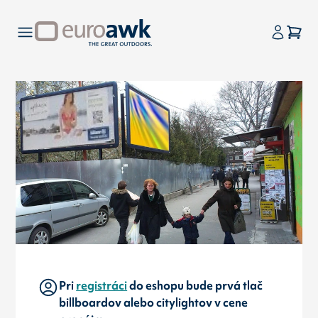
Pri
registráci
do eshopu bude prvá tlač
billboardov alebo citylightov v cene