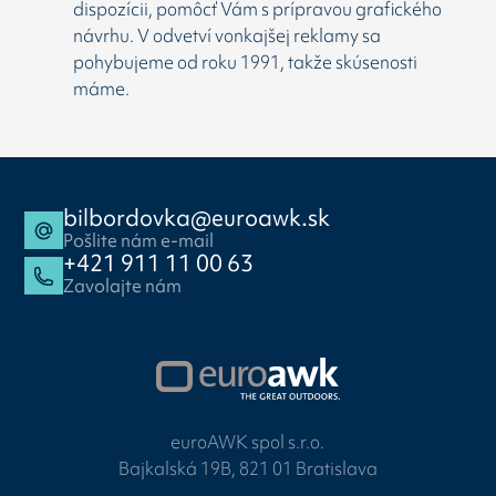
dispozícii, pomôcť Vám s prípravou grafického
návrhu. V odvetví vonkajšej reklamy sa
pohybujeme od roku 1991, takže skúsenosti
máme.
bilbordovka@euroawk.sk
Pošlite nám e-mail
+421 911 11 00 63
Zavolajte nám
euroAWK spol s.r.o.
Bajkalská 19B, 821 01 Bratislava