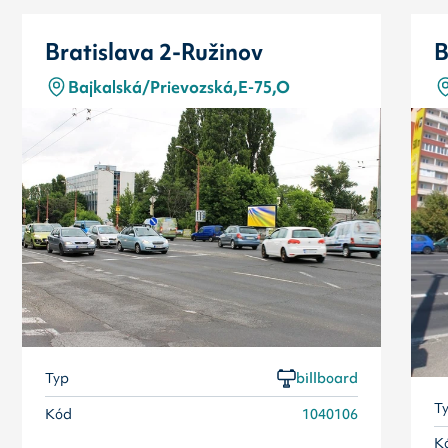
Bratislava 2-Ružinov
B
Bajkalská/Prievozská,E-75,O
Typ
billboard
T
Kód
1040106
K