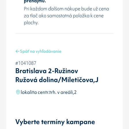
prenájmu.
Pri každom ďalšom nákupe bude už cena
za tlač ako samostatná položka k cene
plochy.
Späť na vyhľadávanie
#1041087
Bratislava 2-Ružinov
Ružová dolina/Miletičova,J
lokalita centr.trh. v areáli,2
Vyberte termíny kampane