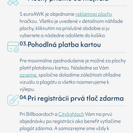
S euroAWK je objednanie
reklamnej plochy
hračkou. Všetko je uvedené v detailnom náhľade
plochy, kliknutím na príslušné obdobie si ju
vyberiete a následne odošlete do košíka.
03.
Pohodlná platba kartou
Pre maximálne zjednodušenie je možné za plochy
platiť platobnou kartou. Následne sa Vám
ozveme
, spoločne doladíme záležitosti ohľadne
vizuálu a plagátu a všetko nasmerujeme k
výlepu.
04.
Pri registrácii prvá tlač zdarma
Pri Billboardoch a
Citylightoch
Vám na prvú
objednávku po registrácii ako benefit vytlačíme
plagát zdarma. A samozrejme sme vždy k