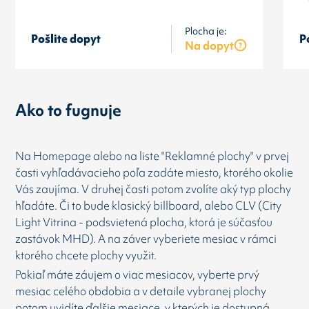
Plocha je:
Pošlite dopyt
P
Na dopyt
Ako to fugnuje
Na Homepage alebo na liste "Reklamné plochy" v prvej
časti vyhľadávacieho poľa zadáte miesto, ktorého okolie
Vás zaujíma. V druhej časti potom zvolíte aký typ plochy
hľadáte. Či to bude klasický billboard, alebo CLV (City
Light Vitrina - podsvietená plocha, ktorá je súčasťou
zastávok MHD). A na záver vyberiete mesiac v rámci
ktorého chcete plochy využit.
Pokiaľ máte záujem o viac mesiacov, vyberte prvý
mesiac celého obdobia a v detaile vybranej plochy
potom uvidíte ďalšie mesiace, v kterých je dostupná.