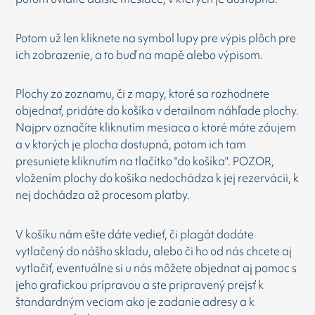
Potom už len kliknete na symbol lupy pre výpis plôch pre
ich zobrazenie, a to buď na mapě alebo výpisom.
Plochy zo zoznamu, či z mapy, ktoré sa rozhodnete
objednať, pridáte do košíka v detailnom náhľade plochy.
Najprv označíte kliknutím mesiaca o ktoré máte záujem
a v ktorých je plocha dostupná, potom ich tam
presuniete kliknutím na tlačítko "do košíka". POZOR,
vložením plochy do košíka nedochádza k jej rezervácii, k
nej dochádza až procesom platby.
V košíku nám ešte dáte vedieť, či plagát dodáte
vytlačený do nášho skladu, alebo či ho od nás chcete aj
vytlačiť, eventuálne si u nás môžete objednat aj pomoc s
jeho grafickou prípravou a ste pripravený prejsť k
štandardným veciam ako je zadanie adresy a k