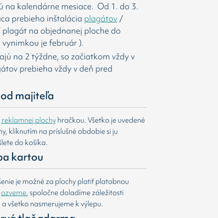
ú na kalendárne mesiace. Od 1. do 3.
ca prebieha inštalácia
plagátov
/
í
plagát na objednanej ploche do
 vynimkou je február ).
majú na 2 týždne, so začiatkom vždy v
agátov prebieha vždy v deň pred
od majiteľa
e
reklamnej plochy
hračkou. Všetko je uvedené
, kliknutím na príslušné obdobie si ju
lete do košíka.
ba kartou
nie je možné za plochy platiť platobnou
m
ozveme
, spoločne doladíme záležitosti
u a všetko nasmerujeme k výlepu.