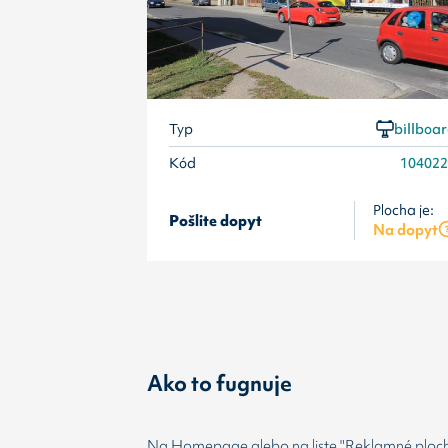
Typ
billboa
Kód
10402
Plocha je:
Pošlite dopyt
Na dopyt
Ako to fugnuje
Na Homepage alebo na liste "Reklamné plochy