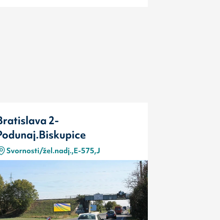
Bratislava 2-
Bratislav
Podunaj.Biskupice
Podunaj.B
Svornosti/žel.nadj.,E-575,J
Svornosti
Typ
Kód