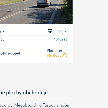
yp
billboard
Kód
1040226
Plocha je:
ošlite dopyt
Pošlite dopyt
Na dopyt
né plochy obchodujú
gboardy, Megaboardy a Fasády z našej