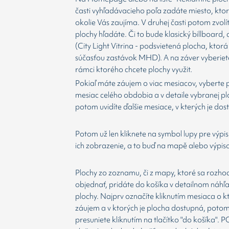
časti vyhľadávacieho poľa zadáte miesto, kto
okolie Vás zaujíma. V druhej časti potom zvolí
plochy hľadáte. Či to bude klasický billboard,
(City Light Vitrina - podsvietená plocha, ktorá 
súčasťou zastávok MHD). A na záver vyberiet
rámci ktorého chcete plochy využit.
Pokiaľ máte záujem o viac mesiacov, vyberte 
mesiac celého obdobia a v detaile vybranej p
potom uvidíte ďalšie mesiace, v kterých je dos
Potom už len kliknete na symbol lupy pre výpis
ich zobrazenie, a to buď na mapě alebo výpis
Plochy zo zoznamu, či z mapy, ktoré sa rozho
objednať, pridáte do košíka v detailnom náhľ
plochy. Najprv označíte kliknutím mesiaca o 
záujem a v ktorých je plocha dostupná, potom
presuniete kliknutím na tlačítko "do košíka".