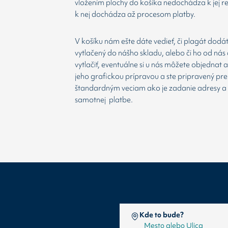
vložením plochy do košíka nedochádza k jej re
k nej dochádza až procesom platby.
V košíku nám ešte dáte vedieť, či plagát dodá
vytlačený do nášho skladu, alebo či ho od nás 
vytlačiť, eventuálne si u nás môžete objednat 
jeho grafickou prípravou a ste pripravený prej
štandardným veciam ako je zadanie adresy a
samotnej platbe.
Kde to bude?