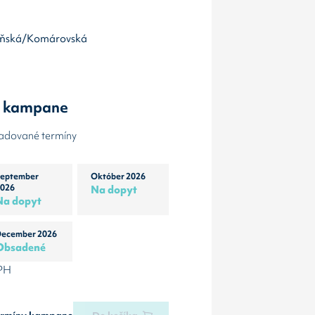
akuňská/Komárovská
y kampane
žadované termíny
eptember
Október 2026
026
Na dopyt
Na dopyt
ecember 2026
Obsadené
DPH