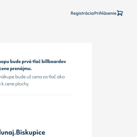
Registrácia
Prihlásenie
opu bude prvá tlač billboardov
 cene prenájmu.
nákupe bude už cena za tlač ako
 k cene plochy.
dunaj.Biskupice