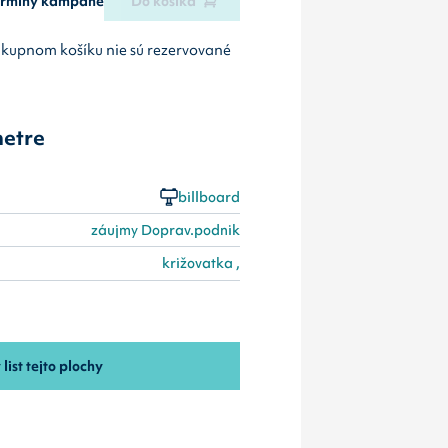
termíny kampane
Do košíka
ákupnom košíku nie sú rezervované
etre
billboard
záujmy Doprav.podnik
križovatka ,
 list tejto plochy