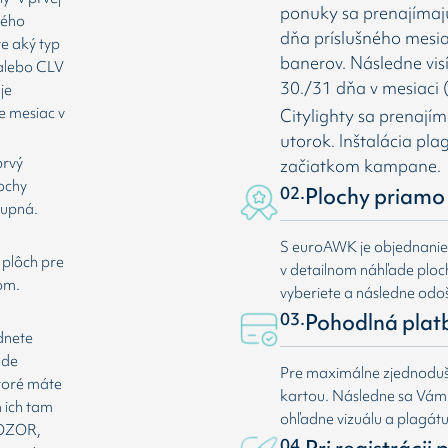
ponuky sa prenajímaj
rého
dňa príslušného mesia
te aký typ
banerov. Následne vis
 alebo CLV
30./31 dňa v mesiaci (
je
e mesiac v
Citylighty sa prenají
utorok. Inštalácia pl
prvý
začiatkom kampane.
lochy
02.
Plochy priamo 
tupná.
S euroAWK je objednani
 plôch pre
v detailnom náhľade plochy
om.
vyberiete a následne odoš
03.
Pohodlná plat
dnete
ade
Pre maximálne zjednoduše
ktoré máte
kartou. Následne sa Vá
 ich tam
ohľadne vizuálu a plagát
 POZOR,
04.