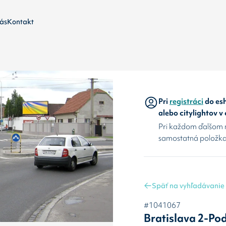
ás
Kontakt
Pri
registráci
do esh
alebo citylightov v
Pri každom ďalšom 
samostatná položka
Späť na vyhľadávanie
#1041067
Bratislava 2-Po