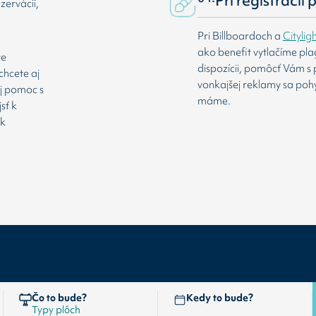
Pri registrácii
zervácii,
Pri Billboardoch a
Citylig
ako benefit vytlačíme pl
te
dispozícii, pomôcť Vám s 
chcete aj
vonkajšej reklamy sa poh
aj pomoc s
máme.
sť k
 k
Čo to bude?
Kedy to bude?