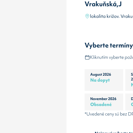
Vrakuňská,J
lokalita križov. Vr
Vyberte termín
Kliknutím vyberte po
August 2026
S
Na dopyt
2
November 2026
D
Obsadené
*Uvedené ceny sú bez 