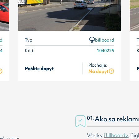
rd
Typ
billboard
T
24
Kód
1040225
Plocha je:
Pošlite dopyt
P
Na dopyt
01.
Ako sa reklam
Všetky
Billboardy
, Bi
" v prvej