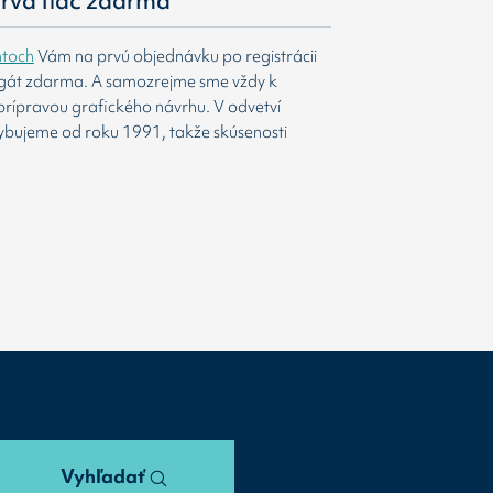
 prvá tlač zdarma
htoch
Vám na prvú objednávku po registrácii
agát zdarma. A samozrejme sme vždy k
prípravou grafického návrhu. V odvetví
ybujeme od roku 1991, takže skúsenosti
Vyhľadať