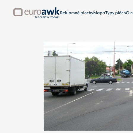
Reklamné plochy
Mapa
Typy plôch
O n