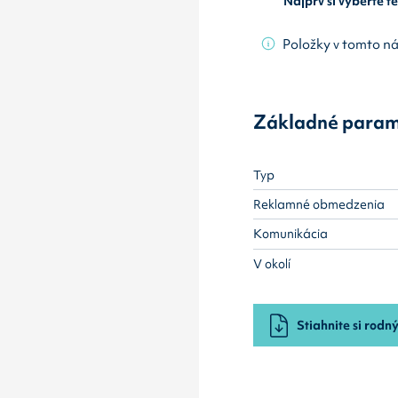
Najprv si vyberte 
Položky v tomto n
Základné param
Typ
Reklamné obmedzenia
Komunikácia
V okolí
Stiahnite si rodný