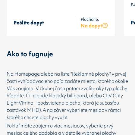
K
Plocha je:
Pošlite dopyt
P
Na dopyt
Ako to fugnuje
Na Homepage alebo na liste "Reklamné plochy" v prvej
časti vyhľadávacieho poľa zadáte miesto, ktorého okolie
Vás zaujíma. V druhej časti potom zvolíte aký typ plochy
hľadáte. Či to bude klasický billboard, alebo CLV (City
Light Vitrina - podsvietená plocha, ktorá je súčasťou
zastávok MHD). A na záver vyberiete mesiac v rámci
ktorého chcete plochy využit.
Pokiaľ máte záujem o viac mesiacov, vyberte prvý
mesiac celého obdobia a v detaile vybranej plochy