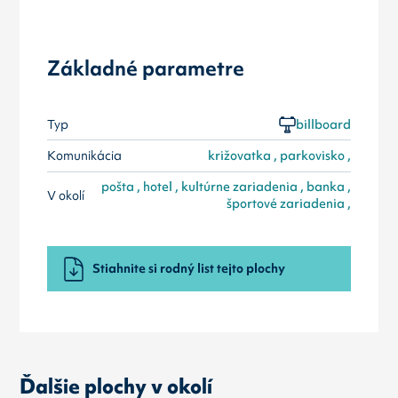
Základné parametre
Typ
billboard
Komunikácia
križovatka , parkovisko ,
pošta , hotel , kultúrne zariadenia , banka ,
V okolí
športové zariadenia ,
Stiahnite si rodný list tejto plochy
Ďalšie plochy v okolí