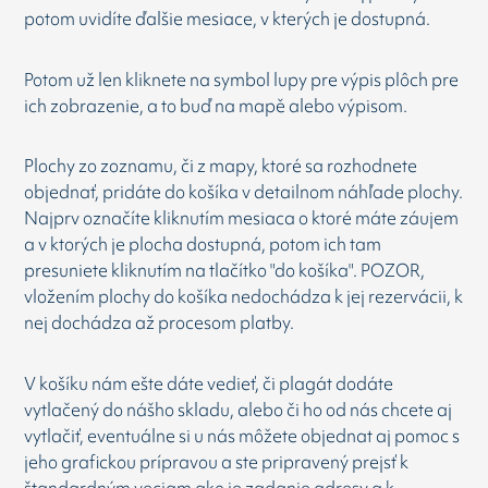
potom uvidíte ďalšie mesiace, v kterých je dostupná.
Potom už len kliknete na symbol lupy pre výpis plôch pre
ich zobrazenie, a to buď na mapě alebo výpisom.
Plochy zo zoznamu, či z mapy, ktoré sa rozhodnete
objednať, pridáte do košíka v detailnom náhľade plochy.
Najprv označíte kliknutím mesiaca o ktoré máte záujem
a v ktorých je plocha dostupná, potom ich tam
presuniete kliknutím na tlačítko "do košíka". POZOR,
vložením plochy do košíka nedochádza k jej rezervácii, k
nej dochádza až procesom platby.
V košíku nám ešte dáte vedieť, či plagát dodáte
vytlačený do nášho skladu, alebo či ho od nás chcete aj
vytlačiť, eventuálne si u nás môžete objednat aj pomoc s
jeho grafickou prípravou a ste pripravený prejsť k
štandardným veciam ako je zadanie adresy a k