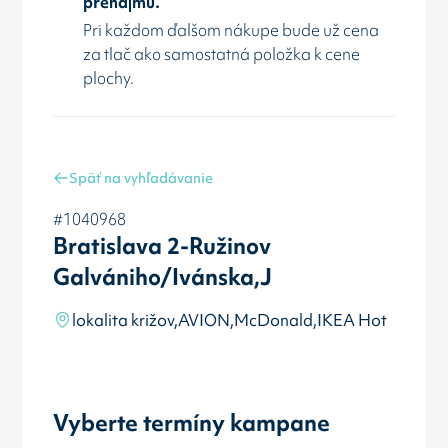
prenájmu.
Pri každom ďalšom nákupe bude už cena
za tlač ako samostatná položka k cene
plochy.
Späť na vyhľadávanie
#1040968
Bratislava 2-Ružinov
Galvániho/Ivánska,J
lokalita križov,AVION,McDonald,IKEA Hot
Vyberte termíny kampane