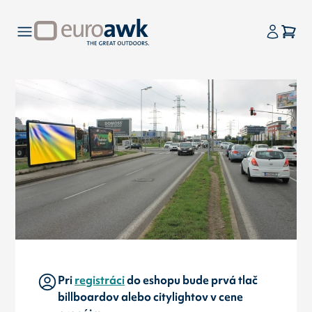
Pri
registráci
do eshopu bude prvá tlač
billboardov alebo citylightov v cene