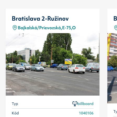
Bratislava 2-Ružinov
B
Bajkalská/Prievozská,E-75,O
Typ
billboard
T
Kód
1040106