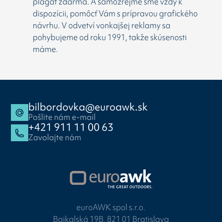
plagát zdarma. A samozrejme sme vždy k
dispozícii, pomôcť Vám s prípravou grafického
návrhu. V odvetví vonkajšej reklamy sa
pohybujeme od roku 1991, takže skúsenosti
máme.
bilbordovka@euroawk.sk
Pošlite nám e-mail
+421 911 11 00 63
Zavolajte nám
euroAWK spol s.r.o.
Bajkalská 19B, 821 01 Bratislava