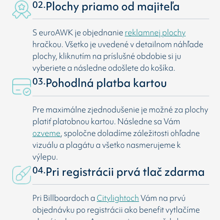
02.
Plochy priamo od majiteľa
S euroAWK je objednanie
reklamnej plochy
hračkou. Všetko je uvedené v detailnom náhľade
plochy, kliknutím na príslušné obdobie si ju
vyberiete a následne odošlete do košíka.
03.
Pohodlná platba kartou
Pre maximálne zjednodušenie je možné za plochy
platiť platobnou kartou. Následne sa Vám
ozveme
, spoločne doladíme záležitosti ohľadne
vizuálu a plagátu a všetko nasmerujeme k
výlepu.
04.
Pri registrácii prvá tlač zdarma
Pri Billboardoch a
Citylightoch
Vám na prvú
objednávku po registrácii ako benefit vytlačíme